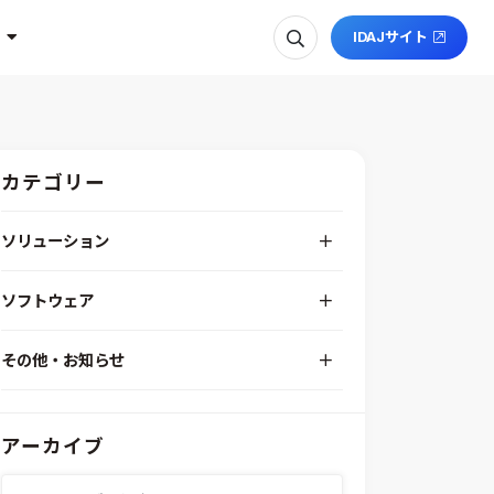
IDAJサイト
カテゴリー
ソリューション
デジタルエンジニアリングプラットフォーム
ソフトウェア
RPA（自動化）・最適化・機械学習
Simcenter STAR-CCM+
組込みソフトウェア開発プラットフォーム
その他・お知らせ
Aras Innovator
安全性・信頼性分析
イベント情報
EASA
MILS/SILS/HILSプラットフォーム
IDAJからのお知らせ
modeFRONTIER
システムシミュレーション
アーカイブ
採用情報
VOLTA
熱流体解析