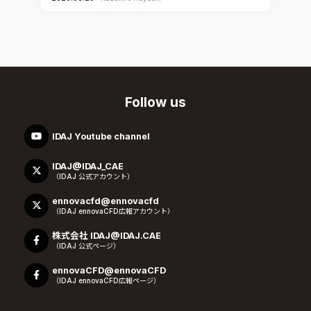
Follow us
IDAJ Youtube channel
IDAJ@IDAJ_CAE
（IDAJ 公式アカウント）
ennovacfd@ennovacfd
（IDAJ ennovaCFD広報アカウント）
株式会社 IDAJ@IDAJ.CAE
（IDAJ 公式ページ）
ennovaCFD@ennovaCFD
（IDAJ ennovaCFD広報ページ）