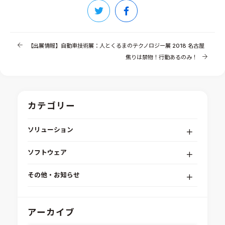
【出展情報】自動車技術展：人とくるまのテクノロジー展 2018 名古屋
焦りは禁物！行動あるのみ！
カテゴリー
ソリューション
デジタルエンジニアリングプラットフォーム
ソフトウェア
RPA（自動化）・最適化・機械学習
Simcenter STAR-CCM+
組込みソフトウェア開発プラットフォーム
その他・お知らせ
Aras Innovator
安全性・信頼性分析
イベント情報
EASA
MILS/SILS/HILSプラットフォーム
IDAJからのお知らせ
アーカイブ
modeFRONTIER
システムシミュレーション
採用情報