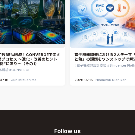
数85%削減！CONVERGEで変え
電子機器開発における2大テーマ「
発プロセス ～進化・改善のヒント
と熱」の課題をワンストップで解
事例”にあり～（その1）
電子機器熱設計支援
Simcenter Flot
体解析
CONVERGE
07.16
Jun Mizushima
2026.07.15
Hiromitsu Nishikori
Follow us