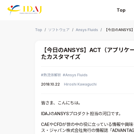
Top
本文までスキップする
Top
ソフトウェア
Ansys Fluids
【今日のANSY
【今日のANSYS】ACT（アプリ
たカスタマイズ
熱流体解析
Ansys Fluids
2018.10.22
Hiroshi Kawaguchi
皆さま、こんにちは。
IDAJのANSYSプロダクト担当の河口です。
CAEやCFDが世の中の役に立っている情報や興味を
ス・ジャパン株式会社発行の情報誌「ADVANT