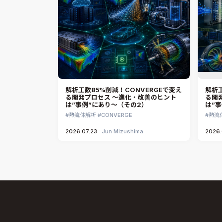
解析工数85%削減！CONVERGEで変え
解析工
る開発プロセス ～進化・改善のヒント
る開
は”事例”にあり～（その2）
は”
熱流体解析
CONVERGE
熱流
2026.07.23
Jun Mizushima
2026.