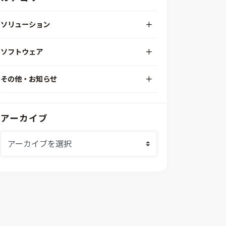
ソリューション
デジタルエンジニアリングプラットフォーム
ソフトウェア
RPA（自動化）・最適化・機械学習
Simcenter STAR-CCM+
組込みソフトウェア開発プラットフォーム
その他・お知らせ
Aras Innovator
安全性・信頼性分析
イベント情報
EASA
MILS/SILS/HILSプラットフォーム
IDAJからのお知らせ
modeFRONTIER
システムシミュレーション
アーカイブ
採用情報
VOLTA
熱流体解析
Ansys SCADE
構造解析
Ansys medini analyze
電子機器熱設計支援
xMOD
電磁界解析・EMC対策支援
GT-AutoLion
粒子解析
GT-SUITE
設計者CAE
Virtual Environment
CAD連携・CAE業務支援