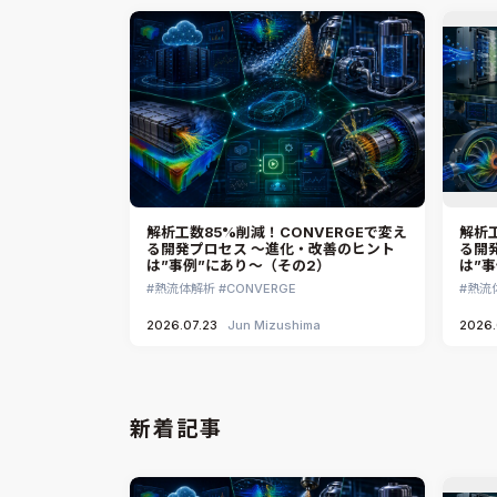
解析工数85%削減！CONVERGEで変え
解析工
る開発プロセス ～進化・改善のヒント
る開
は”事例”にあり～（その2）
は”
熱流体解析
CONVERGE
熱流
2026.07.23
Jun Mizushima
2026.
新着記事