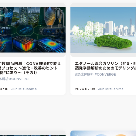
数85%削減！CONVERGEで変え
エタノール混合ガソリン（E10・E
発プロセス ～進化・改善のヒント
蒸発挙動解析のためのモデリング
事例”にあり～（その1）
熱流体解析
CONVERGE
体解析
CONVERGE
07.16
Jun Mizushima
2026.02.09
Jun Mizushima