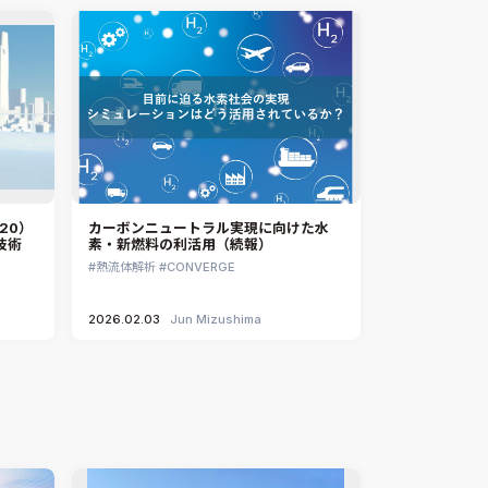
Ansys Fluids
材料選定支援
CONVERGE
MBDプロセス構築コンサルティング
iconCFD
CAEエンジニアリングコンサルティング
SIMULIA Abaqus Unified FEA
音響設計
Simcenter Flotherm
CAE分野におけるAIコンサルティング
Simcenter Flotherm XT
システム構築と開発
Ansys Electronics
20）
カーボンニュートラル実現に向けた水
DEMITASNX
技術
素・新燃料の利活用（続報）
Simcenter 3D Acoustics
熱流体解析
CONVERGE
Rocky
2026.02.03
Jun Mizushima
CATIA V5 Analysis
3DEXPERIENCE SIMULIA
Ansys EnSight
CADfix
DEP MeshWorks
ennovaCFD