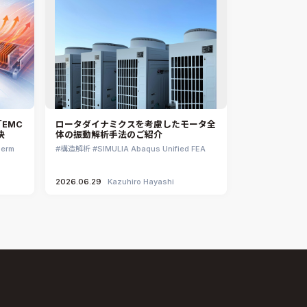
MpCCI
Ansys Granta MI
Ansys Granta Selector
EMC
ロータダイナミクスを考慮したモータ全
決
体の振動解析手法のご紹介
herm
構造解析
SIMULIA Abaqus Unified FEA
2026.06.29
Kazuhiro Hayashi