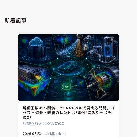
DEP MeshWorks
ennovaCFD
新着記事
MpCCI
Ansys Granta MI
Ansys Granta Selector
解析工数85%削減！CONVERGEで変える開発プロ
セス ～進化・改善のヒントは”事例”にあり～（そ
の2）
熱流体解析
CONVERGE
2026.07.23
Jun Mizushima