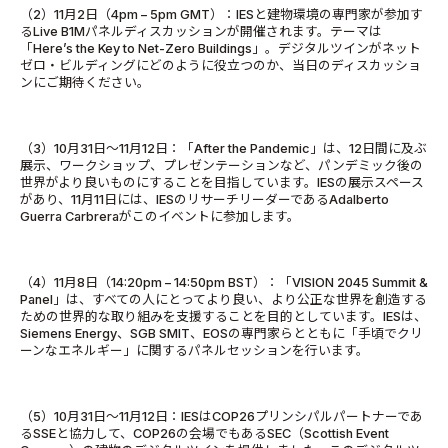
（2）11月2日（4pm – 5pm GMT）：IESと建物環境の専門家が参加す
るLive B1Mパネルディスカッションが開催されます。テーマは
「Here’s the Key to Net-Zero Buildings」。デジタルツインがネット
ゼロ・ビルディングにどのように役立つのか、当日のディスカッショ
ンにご期待ください。
（3）10月31日～11月12日：「After the Pandemic」は、12日間に及ぶ
展示、ワークショップ、プレゼンテーションなど、パンデミック後の
世界がより良いものにすることを目指しています。IESの展示スペース
があり、11月11日には、IESのリサーチリーダーであるAdalberto
Guerra Carbreraがこのイベントに参加します。
（4）11月8日（14:20pm – 14:50pm BST）：「VISION 2045 Summit &
Panel」は、すべての人にとってより良い、より公正な世界を創造する
ための世界的な取り組みを支援することを目的としています。IESは、
Siemens Energy、SGB SMIT、EOSの専門家らとともに「手頃でクリ
ーンなエネルギー」に関するパネルセッションを行います。
（5）10月31日～11月12日：IESはCOP26プリンシパルパートナーであ
るSSEと協力して、COP26の会場でもあるSEC（Scottish Event