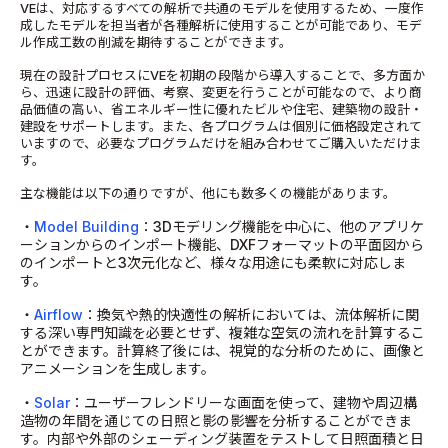
VEは、対応するすべての解析で共通のモデルを使用するため、一度作
成したモデルを担当者が各種解析に使用することが可能であり、モデ
ル作成工数の削減を期待することができます。
現在の設計プロセスにVEを初期の段階から導入することで、多方面か
ら、迅速に設計の評価、考察、変更を行うことが可能なので、より商
品価値の高い、省エネルギー性に優れたビルや住宅、建築物の設計・
建設をサポートします。また、各プログラムは個別に価格設定されて
いますので、必要なプログラムだけを組み合わせてご購入いただけま
す。
主な機能は以下の通りですが、他にも数多くの機能があります。
・
Model Building
：3Dモデリング機能を中心に、他のアプリケ
ーションからのインポート機能、DXFフォーマットの平面図から
のインポートと3次元化など、様々な用途にも柔軟に対応しま
す。
・
Airflow
：換気や熱的快適性の解析においては、流体解析に関
する深い専門知識を必要とせず、複雑な空気の流れを計算するこ
とができます。計算終了後には、視覚的な分析のために、画像と
アニメーションを生成します。
・
Solar
：ユーザーフレンドリーな画面を使って、建物や周辺構
造物の年間を通じての日照と影の影響を分析することができま
す。内部や外部のシェーディング装置をテストして日照面積と日