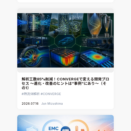
解析工数85%削減！CONVERGEで変える開発プロ
セス ～進化・改善のヒントは”事例”にあり～（そ
の1）
熱流体解析
CONVERGE
2026.07.16
Jun Mizushima