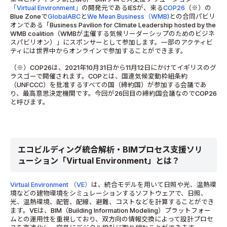
「Virtual Environment」
の開発元であるIESが、来る
COP26
（※）の
Blue Zoneで
GlobalABC
と
We Mean Business（WMB)
との合同パビリ
オンである「Business Pavilion for Climate Leadership hosted by the
WMB coalition（WMBが主催する気候リーダーシップのためのビジネ
スパビリオン）」にスポンサーとして参加します。一部のアクティビ
ティには世界中からオンラインで参加することができます。
（※）COP26は、2021年10月31日から11月12日にかけてイギリスのグ
ラスゴーで開催されます。COPとは、国連気候変動枠組条約
（UNFCCC）を批准するすべての国（締約国）が参加する会議であ
り、最高意思決定機関です。今回が26回目の締約国会議なのでCOP26
と呼びます。
エコビルディング統合解析・BIMプロセス支援ソリ
ューション「Virtual Environment」とは？
Virtual Environment （VE）
は、統合モデルを用いて日照や光、温熱環
境などの建物環境をシミュレーションするソフトウェアで、日照、
光、温熱環境、配管、配線、避難、コストなどを計算することができ
ます。VEは、BIM（Building Information Modeling）プラットフォー
ムとの運用性を重視しており、双方向の情報交換によって設計プロセ