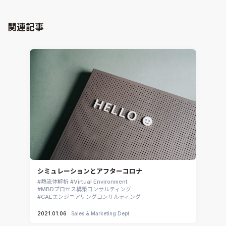
粒子解析
GT-SUITE
設計者CAE
Virtual Environment
関連記事
CAD連携・CAE業務支援
Ansys Fluids
材料選定支援
CONVERGE
MBDプロセス構築コンサルティング
iconCFD
CAEエンジニアリングコンサルティング
SIMULIA Abaqus Unified FEA
音響設計
Simcenter Flotherm
CAE分野におけるAIコンサルティング
Simcenter Flotherm XT
システム構築と開発
Ansys Electronics
DEMITASNX
Simcenter 3D Acoustics
Rocky
シミュレーションとアフターコロナ
CATIA V5 Analysis
熱流体解析
Virtual Environment
MBDプロセス構築コンサルティング
3DEXPERIENCE SIMULIA
CAEエンジニアリングコンサルティング
Ansys EnSight
2021.01.06
Sales & Marketing Dept.
CADfix