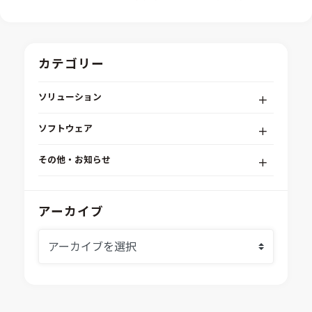
カテゴリー
ソリューション
デジタルエンジニアリングプラットフォーム
ソフトウェア
RPA（自動化）・最適化・機械学習
Simcenter STAR-CCM+
組込みソフトウェア開発プラットフォーム
その他・お知らせ
Aras Innovator
安全性・信頼性分析
イベント情報
EASA
MILS/SILS/HILSプラットフォーム
IDAJからのお知らせ
アーカイブ
modeFRONTIER
システムシミュレーション
採用情報
VOLTA
熱流体解析
Ansys SCADE
構造解析
Ansys medini analyze
電子機器熱設計支援
xMOD
電磁界解析・EMC対策支援
GT-AutoLion