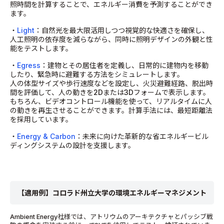
照時間を計算することで、エネルギー消費を予測することができ
ます。
・
Light
：自然光を最大限活用しつつ視覚的な快適さを確保し、
人工照明の依存度を減らながら、同時に照明デザインの外観と性
能をテストします。
・
Egress
：建物とその居住者を定義し、日常的に建物内を移動
したり、緊急時に避難する方法をシミュレートします。
人の体型サイズや歩行速度などを設定し、火災避難経路、脱出時
間を評価して、人の動きを2Dまたは3Dフォームで表示します。
もちろん、ビデオコントロール機能を使って、リアルタイムに人
の動きを再生させることができます。計算手法には、最短距離法
を採用しています。
・
Energy & Carbon
：未来に向けた革新的な省エネルギービル
ディングシステムの設計を支援します。
【適用例】コロラド州立大学の環境エネルギーマネジメント
Ambient Energy社様では、アトリウムのアーキテクチャとパッシブ戦