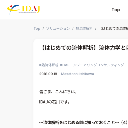
Top
本文までスキップする
Top
ソリューション
熱流体解析
【はじめての流体
【はじめての流体解析】流体力学と
熱流体解析
CAEエンジニアリングコンサルティング
2018.09.18
Masatoshi Ishikawa
皆さま、こんにちは。
IDAJの石川です。
～流体解析をはじめる前に知っておくこと～（4