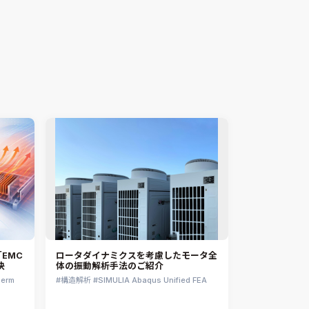
Rocky
2026.02.03
Jun Mizushima
CATIA V5 Analysis
3DEXPERIENCE SIMULIA
Ansys EnSight
CADfix
DEP MeshWorks
ennovaCFD
MpCCI
Ansys Granta MI
Ansys Granta Selector
EMC
ロータダイナミクスを考慮したモータ全
決
体の振動解析手法のご紹介
herm
構造解析
SIMULIA Abaqus Unified FEA