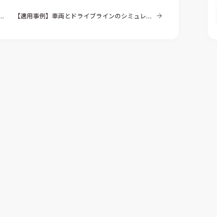
【適用事例】車両とドライブラインのシミュレーション ～車両とドライブラインのダイナミクス、走行サイクル～
数85%削減！CONVERGEで変え
エタノール混合ガソリン（E10・E
発プロセス ～進化・改善のヒント
蒸発挙動解析のためのモデリング
事例”にあり～（その1）
熱流体解析
CONVERGE