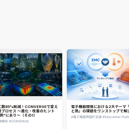
体解析
CONVERGE
07.16
Jun Mizushima
2026.02.09
Jun Mizushima
数85%削減！CONVERGEで変え
電子機器開発における2大テーマ「
発プロセス ～進化・改善のヒント
と熱」の課題をワンストップで解
事例”にあり～（その1）
電子機器熱設計支援
Simcenter Flot
体解析
CONVERGE