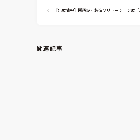
【出展情報】関西設計製造ソリューション展（大阪）
関連記事
解析工数85%削減！CONVERGEで変え
解析工
る開発プロセス ～進化・改善のヒント
る開
は”事例”にあり～（その2）
は”