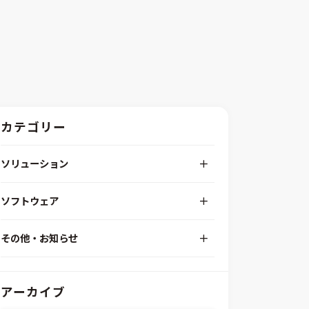
カテゴリー
ソリューション
デジタルエンジニアリングプラットフォーム
ソフトウェア
RPA（自動化）・最適化・機械学習
Simcenter STAR-CCM+
組込みソフトウェア開発プラットフォーム
その他・お知らせ
Aras Innovator
安全性・信頼性分析
イベント情報
EASA
MILS/SILS/HILSプラットフォーム
IDAJからのお知らせ
modeFRONTIER
システムシミュレーション
アーカイブ
採用情報
VOLTA