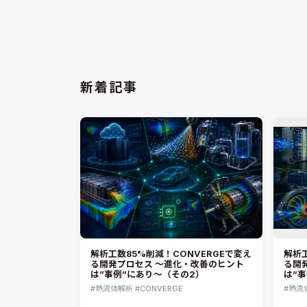
熱流体解析
CONVERGE
熱流
2026.07.23
Jun Mizushima
2026.
新着記事
解析工数85%削減！CONVERGEで変え
解析工
る開発プロセス ～進化・改善のヒント
る開
は”事例”にあり～（その2）
は”
熱流体解析
CONVERGE
熱流