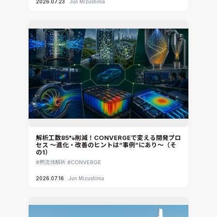
2026.07.23
Jun Mizushima
CADfix
DEP MeshWorks
ennovaCFD
MpCCI
Ansys Granta MI
Ansys Granta Selector
解析工数85%削減！CONVERGEで変える開発プロ
セス ～進化・改善のヒントは”事例”にあり～（そ
の1）
熱流体解析
CONVERGE
2026.07.16
Jun Mizushima