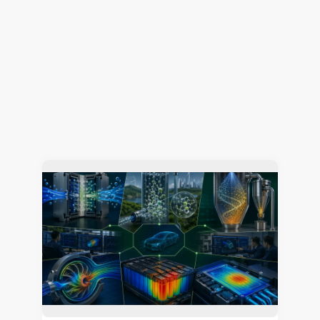
解析工数85%削減！CONVERGEで変える開発プロ
セス ～進化・改善のヒントは”事例”にあり～（そ
の2）
熱流体解析
CONVERGE
2026.07.23
Jun Mizushima