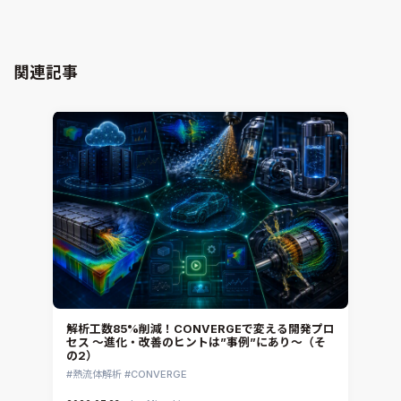
電磁界解析・EMC対策支援
GT-AutoLion
粒子解析
GT-SUITE
設計者CAE
Virtual Environment
関連記事
CAD連携・CAE業務支援
Ansys Fluids
材料選定支援
CONVERGE
MBDプロセス構築コンサルティング
iconCFD
CAEエンジニアリングコンサルティング
SIMULIA Abaqus Unified FEA
音響設計
Simcenter Flotherm
CAE分野におけるAIコンサルティング
Simcenter Flotherm XT
システム構築と開発
Ansys Electronics
DEMITASNX
Simcenter 3D Acoustics
Rocky
解析工数85%削減！CONVERGEで変える開発プロ
セス ～進化・改善のヒントは”事例”にあり～（そ
CATIA V5 Analysis
の2）
3DEXPERIENCE SIMULIA
熱流体解析
CONVERGE
Ansys EnSight