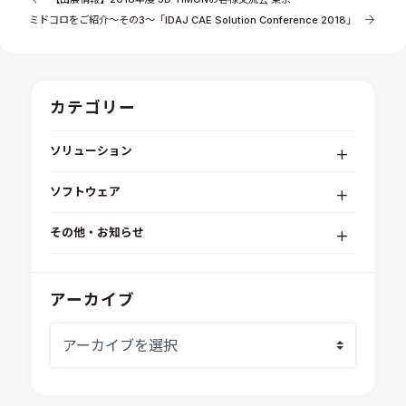
ミドコロをご紹介～その3～「IDAJ CAE Solution Conference 2018」
カテゴリー
ソリューション
デジタルエンジニアリングプラットフォーム
ソフトウェア
RPA（自動化）・最適化・機械学習
Simcenter STAR-CCM+
組込みソフトウェア開発プラットフォーム
その他・お知らせ
Aras Innovator
安全性・信頼性分析
イベント情報
EASA
MILS/SILS/HILSプラットフォーム
IDAJからのお知らせ
アーカイブ
modeFRONTIER
システムシミュレーション
採用情報
VOLTA
熱流体解析
Ansys SCADE
構造解析
Ansys medini analyze
電子機器熱設計支援
xMOD