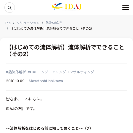
メ
本文までスキップする
Top
ソリューション
熱流体解析
【はじめての流体解析】流体解析でできること（その2）
【はじめての流体解析】流体解析でできること
（その2）
熱流体解析
CAEエンジニアリングコンサルティング
2018.10.09
Masatoshi Ishikawa
皆さま、こんにちは。
IDAJの石川です。
～流体解析をはじめる前に知っておくこと～（7
）