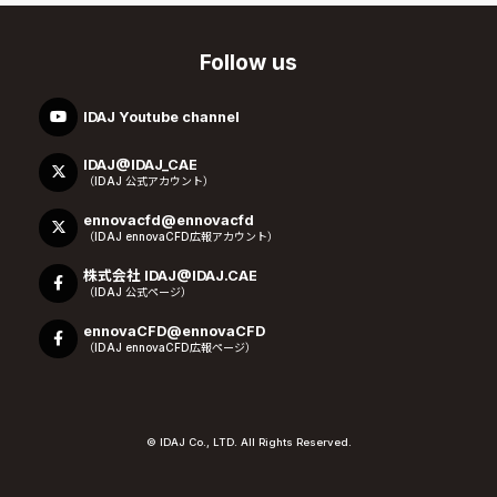
Follow us
IDAJ Youtube channel
IDAJ@IDAJ_CAE
（IDAJ 公式アカウント）
ennovacfd@ennovacfd
（IDAJ ennovaCFD広報アカウント）
株式会社 IDAJ@IDAJ.CAE
（IDAJ 公式ページ）
ennovaCFD@ennovaCFD
（IDAJ ennovaCFD広報ページ）
© IDAJ Co., LTD. All Rights Reserved.