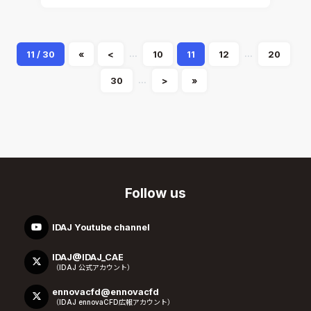
...
...
11 / 30
«
<
10
11
12
20
...
30
>
»
Follow us
IDAJ Youtube channel
IDAJ@IDAJ_CAE
（IDAJ 公式アカウント）
ennovacfd@ennovacfd
（IDAJ ennovaCFD広報アカウント）