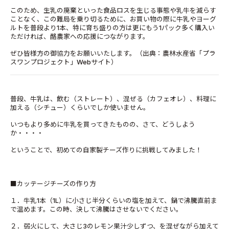
このため、生乳の廃棄といった食品ロスを生じる事態や乳牛を減らす
ことなく、この難局を乗り切るために、お買い物の際に牛乳やヨーグ
ルトを普段より1本、特に育ち盛りの方は更にもう1パック多く購入い
ただければ、酪農家への応援につながります。
ぜひ皆様方の御協力をお願いいたします。（出典：農林水産省「プラ
スワンプロジェクト」Webサイト）
普段、牛乳は、飲む（ストレート）、混ぜる（カフェオレ）、料理に
加える（シチュー）くらいでしか使いません。
いつもより多めに牛乳を買ってきたものの、さて、どうしよう
か・・・・
ということで、初めての自家製チーズ作りに挑戦してみました！
■カッテージチーズの作り方
１．牛乳1本（1L）に小さじ半分くらいの塩を加えて、鍋で沸騰直前ま
で温めます。この時、決して沸騰はさせないでください。
２．弱火にして、大さじ3のレモン果汁少しずつ、を混ぜながら加えて