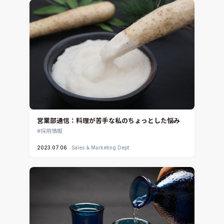
DEP MeshWorks
ennovaCFD
MpCCI
Ansys Granta MI
Ansys Granta Selector
営業部通信：料理が苦手な私のちょっとした悩み
採用情報
2023.07.06
Sales & Marketing Dept.