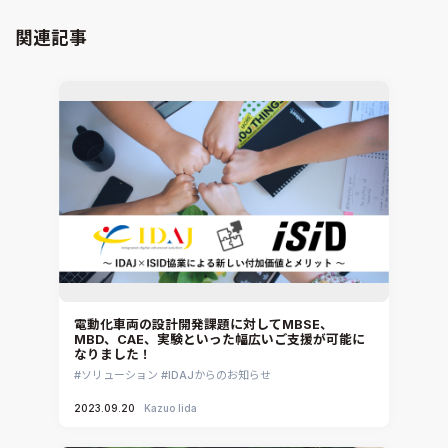
GT-SUITE
設計者CAE
Virtual Environment
関連記事
CAD連携・CAE業務支援
Ansys Fluids
材料選定支援
CONVERGE
MBDプロセス構築コンサルティング
iconCFD
CAEエンジニアリングコンサルティング
SIMULIA Abaqus Unified FEA
音響設計
Simcenter Flotherm
CAE分野におけるAIコンサルティング
Simcenter Flotherm XT
システム構築と開発
Ansys Electronics
DEMITASNX
Simcenter 3D Acoustics
Rocky
電動化車両の設計開発課題に対してMBSE、
MBD、CAE、実験といった幅広いご支援が可能に
CATIA V5 Analysis
なりました！
3DEXPERIENCE SIMULIA
ソリューション
IDAJからのお知らせ
Ansys EnSight
2023.09.20
Kazuo Iida
CADfix