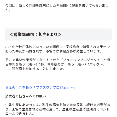
今回は、新しく料理を趣味にした担当E氏に記事を書いてもらいまし
た。
＜営業部通信：担当Eより＞
小・中学校が休校になっている関係で、学校給食で消費される予定で
あった牛乳が消費されず、市場では供給過多が発生しています。
そこで農林水産省がスタートさせた「プラスワンプロジェクト ～毎
日牛乳をもう（モ～）1杯。育ち盛りは、もう（モ～）1パック～」
に、我が家も参加することにしました。
日本の牛乳を救う「プラスワンプロジェクト」
消費者の皆さんへのお願い
生乳生産にあたっては、乳牛の病気を防ぐため搾乳し続ける必要があ
り、工場で生産される産物と違って、生乳の生産量は短期的にコント
ロールできません。