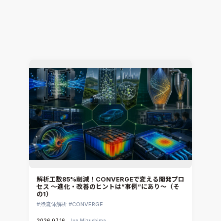
セス ～進化・改善のヒントは”事例”にあり～（そ
の2）
熱流体解析
CONVERGE
2026.07.23
Jun Mizushima
解析工数85%削減！CONVERGEで変える開発プロ
セス ～進化・改善のヒントは”事例”にあり～（そ
の1）
熱流体解析
CONVERGE
2026.07.16
Jun Mizushima