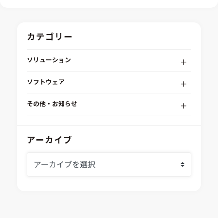
カテゴリー
ソリューション
デジタルエンジニアリングプラットフォーム
ソフトウェア
RPA（自動化）・最適化・機械学習
Simcenter STAR-CCM+
組込みソフトウェア開発プラットフォーム
その他・お知らせ
Aras Innovator
安全性・信頼性分析
イベント情報
EASA
MILS/SILS/HILSプラットフォーム
IDAJからのお知らせ
アーカイブ
modeFRONTIER
システムシミュレーション
採用情報
VOLTA
熱流体解析
Ansys SCADE
構造解析
Ansys medini analyze
電子機器熱設計支援
xMOD
電磁界解析・EMC対策支援
GT-AutoLion
粒子解析