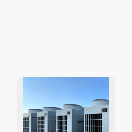
電子機器開発における2大テーマ「EMCと熱」の課
題をワンストップで解決
電子機器熱設計支援
Simcenter Flotherm
2026.07.15
Hiromitsu Nishikori