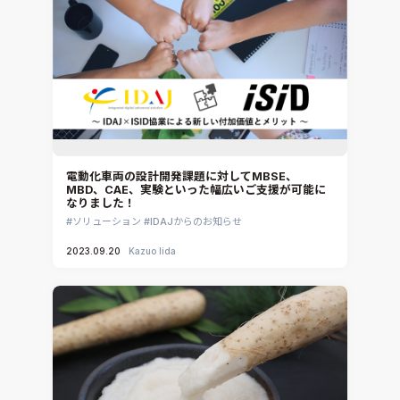
CAEエンジニアリングコンサルティング
SIMULIA Abaqus Unified FEA
音響設計
Simcenter Flotherm
CAE分野におけるAIコンサルティング
Simcenter Flotherm XT
システム構築と開発
Ansys Electronics
DEMITASNX
Simcenter 3D Acoustics
Rocky
電動化車両の設計開発課題に対してMBSE、
MBD、CAE、実験といった幅広いご支援が可能に
CATIA V5 Analysis
なりました！
3DEXPERIENCE SIMULIA
ソリューション
IDAJからのお知らせ
Ansys EnSight
2023.09.20
Kazuo Iida
CADfix
DEP MeshWorks
ennovaCFD
MpCCI
Ansys Granta MI
Ansys Granta Selector