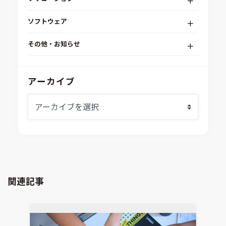
デジタルエンジニアリングプラットフォーム
ソフトウェア
RPA（自動化）・最適化・機械学習
Simcenter STAR-CCM+
組込みソフトウェア開発プラットフォーム
その他・お知らせ
Aras Innovator
安全性・信頼性分析
イベント情報
EASA
MILS/SILS/HILSプラットフォーム
IDAJからのお知らせ
アーカイブ
modeFRONTIER
システムシミュレーション
採用情報
VOLTA
熱流体解析
Ansys SCADE
構造解析
Ansys medini analyze
電子機器熱設計支援
xMOD
電磁界解析・EMC対策支援
GT-AutoLion
粒子解析
GT-SUITE
設計者CAE
Virtual Environment
関連記事
CAD連携・CAE業務支援
Ansys Fluids
材料選定支援
CONVERGE
MBDプロセス構築コンサルティング
iconCFD