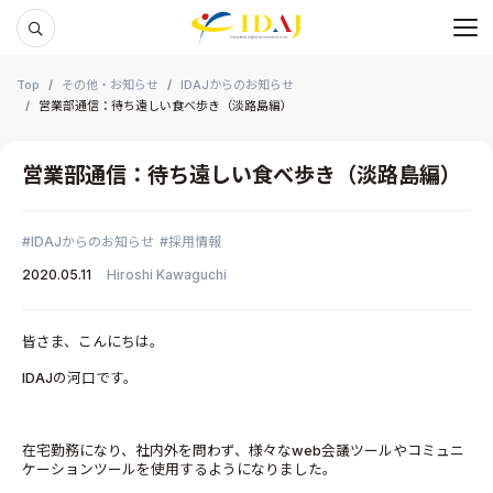
メ
本文までスキップする
Top
その他・お知らせ
IDAJからのお知らせ
営業部通信：待ち遠しい食べ歩き（淡路島編）
営業部通信：待ち遠しい食べ歩き（淡路島編）
IDAJからのお知らせ
採用情報
2020.05.11
Hiroshi Kawaguchi
皆さま、こんにちは。
IDAJの河口です。
在宅勤務になり、社内外を問わず、様々なweb会議ツールやコミュニ
ケーションツールを使用するようになりました。