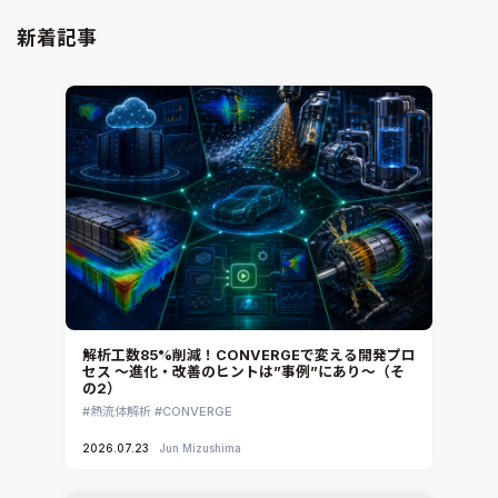
新着記事
解析工数85%削減！CONVERGEで変える開発プロ
セス ～進化・改善のヒントは”事例”にあり～（そ
の2）
熱流体解析
CONVERGE
2026.07.23
Jun Mizushima