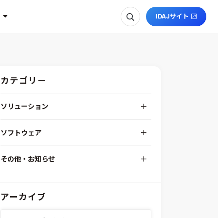
IDAJサイト
カテゴリー
ソリューション
デジタルエンジニアリングプラットフォーム
ソフトウェア
RPA（自動化）・最適化・機械学習
Simcenter STAR-CCM+
組込みソフトウェア開発プラットフォーム
その他・お知らせ
Aras Innovator
安全性・信頼性分析
イベント情報
EASA
MILS/SILS/HILSプラットフォーム
IDAJからのお知らせ
modeFRONTIER
システムシミュレーション
アーカイブ
採用情報
VOLTA
熱流体解析