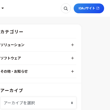
IDAJサイト
カテゴリー
ソリューション
デジタルエンジニアリングプラットフォーム
ソフトウェア
RPA（自動化）・最適化・機械学習
Simcenter STAR-CCM+
組込みソフトウェア開発プラットフォーム
その他・お知らせ
Aras Innovator
安全性・信頼性分析
イベント情報
EASA
MILS/SILS/HILSプラットフォーム
IDAJからのお知らせ
modeFRONTIER
システムシミュレーション
アーカイブ
採用情報
VOLTA
熱流体解析
Ansys SCADE
構造解析