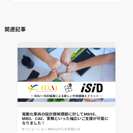
xMOD
電磁界解析・EMC対策支援
GT-AutoLion
粒子解析
GT-SUITE
設計者CAE
Virtual Environment
関連記事
CAD連携・CAE業務支援
Ansys Fluids
材料選定支援
CONVERGE
MBDプロセス構築コンサルティング
iconCFD
CAEエンジニアリングコンサルティング
SIMULIA Abaqus Unified FEA
音響設計
Simcenter Flotherm
CAE分野におけるAIコンサルティング
Simcenter Flotherm XT
システム構築と開発
Ansys Electronics
DEMITASNX
Simcenter 3D Acoustics
Rocky
電動化車両の設計開発課題に対してMBSE、
MBD、CAE、実験といった幅広いご支援が可能に
CATIA V5 Analysis
なりました！
3DEXPERIENCE SIMULIA
ソリューション
IDAJからのお知らせ