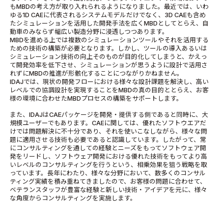
もMBDの考え方が取り入れられるようになりました。最近では、いわ
ゆる1D CAEに代表されるシステムモデルだけでなく、3D CAEも含め
たシミュレーションを活用した開発手法を広くMBDとしてとらえ、自
動車のみならず幅広い製造分野に浸透しつつあります。
MBDを進める上では複数のシミュレーションツールやそれを活用する
ための技術の構築が必要となります。しかし、ツールの導入あるいは
シミュレーション技術の向上そのものが目的化してしまうと、かえっ
て開発効率を低下させ、シミュレーションが思うように設計で活用さ
れずにMBDの推進が形骸化することにつながりかねません。
IDAJでは、現状の開発フローにおける様々な設計課題を解決し、高い
レベルでの協調設計を実現することをMBDの真の目的ととらえ、お客
様の環境に合わせたMBDプロセスの構築をサポートします。
また、IDAJはCAEパッケージを開発・提供する側であると同時に、大
規模ユーザーでもあります。CAEに関しては、優れたソフトウエアだ
けでは問題解決に不十分であり、それを使いこなしながら、様々な問
題に適用させる技術も必要であると認識しています。したがって、常
にコンサルティングを通しての経験とニーズをもってソフトウェア開
発をリードし、ソフトウェア開発における優れた技術をもってより高
いレベルのコンサルティングを行うという、相乗効果を狙う戦略を取
っています。長年にわたり、様々な分野において、数多くのコンサル
ティング実績を積み重ねてきましたので、お客様の問題に合わせて、
ベテランスタッフが豊富な経験と新しい技術・アイデアを元に、様々
な角度からコンサルティングを実施します。