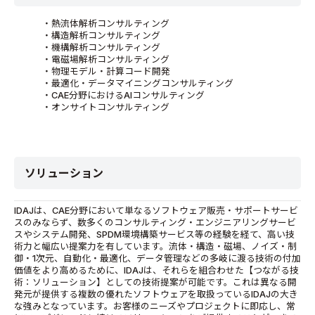
・熱流体解析コンサルティング
・構造解析コンサルティング
・機構解析コンサルティング
・電磁場解析コンサルティング
・物理モデル・計算コード開発
・最適化・データマイニングコンサルティング
・CAE分野におけるAIコンサルティング
・オンサイトコンサルティング
ソリューション
IDAJは、CAE分野において単なるソフトウェア販売・サポートサービ
スのみならず、数多くのコンサルティング・エンジニアリングサービ
スやシステム開発、SPDM環境構築サービス等の経験を経て、高い技
術力と幅広い提案力を有しています。流体・構造・磁場、ノイズ・制
御・1次元、自動化・最適化、データ管理などの多岐に渡る技術の付加
価値をより高めるために、IDAJは、それらを組合わせた【つながる技
術：ソリューション】としての技術提案が可能です。これは異なる開
発元が提供する複数の優れたソフトウェアを取扱っているIDAJの大き
な強みとなっています。お客様のニーズやプロジェクトに即応し、常