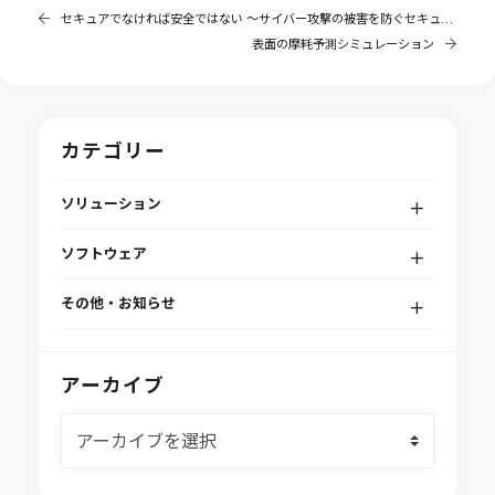
セキュアでなければ安全ではない ～サイバー攻撃の被害を防ぐセキュリティ対策～（その3）
表面の摩耗予測シミュレーション
カテゴリー
ソリューション
デジタルエンジニアリングプラットフォーム
ソフトウェア
RPA（自動化）・最適化・機械学習
Simcenter STAR-CCM+
組込みソフトウェア開発プラットフォーム
その他・お知らせ
Aras Innovator
安全性・信頼性分析
イベント情報
EASA
MILS/SILS/HILSプラットフォーム
IDAJからのお知らせ
アーカイブ
modeFRONTIER
システムシミュレーション
採用情報
VOLTA
熱流体解析
Ansys SCADE
構造解析
Ansys medini analyze
電子機器熱設計支援