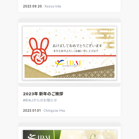
Ansys EnSight
2023.09.20
Kazuo Iida
CADfix
DEP MeshWorks
ennovaCFD
MpCCI
Ansys Granta MI
Ansys Granta Selector
2023年 新年のご挨拶
IDAJからのお知らせ
2023.01.01
Chingzou Hsu