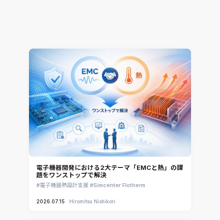
の1）
熱流体解析
CONVERGE
2026.07.16
Jun Mizushima
電子機器開発における2大テーマ「EMCと熱」の課
題をワンストップで解決
電子機器熱設計支援
Simcenter Flotherm
2026.07.15
Hiromitsu Nishikori