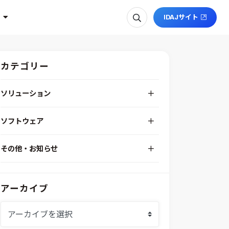
IDAJサイト
カテゴリー
ソリューション
デジタルエンジニアリングプラットフォーム
ソフトウェア
RPA（自動化）・最適化・機械学習
Simcenter STAR-CCM+
組込みソフトウェア開発プラットフォーム
その他・お知らせ
Aras Innovator
安全性・信頼性分析
イベント情報
EASA
MILS/SILS/HILSプラットフォーム
IDAJからのお知らせ
modeFRONTIER
システムシミュレーション
アーカイブ
採用情報
VOLTA
熱流体解析
Ansys SCADE
構造解析