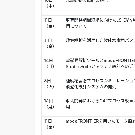
（木）
11日
車両開発期間短縮に向けたLS-DYN
（金）
用について
11日
数値解析を活用した液体水素用バタ
（金）
14日
電磁界解析ツールとmodeFRONTIE
（月）
Studio Suiteとアンテナ設計への
8日
連続精留塔プロセスシミュレーショ
（火）
最適化設計システムの開発
14日
車両開発におけるCAEプロセス改革に
（月）
用
11日
modeFRONTIERを用いたモータ
（金）