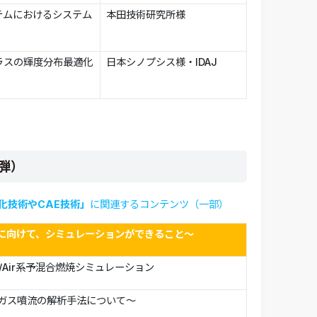
テムにおけるシステム
本田技術研究所様
Rグラスの輝度分布最適化
日本シノプシス様・IDAJ
二弾）
化技術や
CAE
技術」
に関連するコンテンツ（一部）
に向けて、シミュレーションができること～
3/Air系予混合燃焼シミュレーション
ガス噴流の解析手法について～