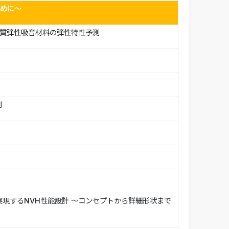
ために～
による多孔質弾性吸音材料の弾性特性予測
例
で実現するNVH性能設計 ～コンセプトから詳細形状まで