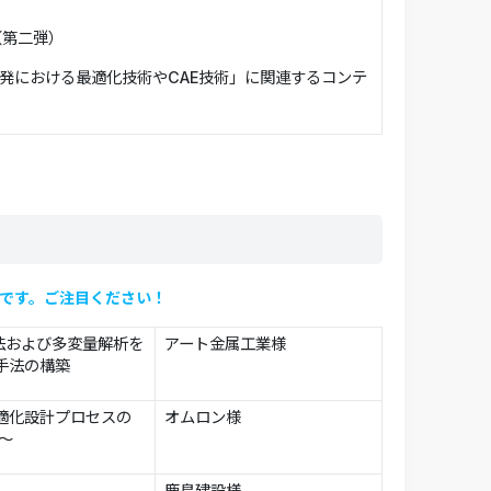
（第二弾）
発における最適化技術やCAE技術」に関連するコンテ
講演です。ご注目ください！
面法および多変量解析を
アート金属工業様
手法の構築
適化設計プロセスの
オムロン様
～
鹿島建設様