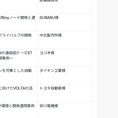
A用myノード開発と適
SUBARU様
フライバルブの開発
中北製作所様
Rの連成紹介 ～CST
ヨコオ様
活用事例～
ンを対象とした自動
ダイキン工業様
向けたVOLTAの活
トヨタ自動車様
設計環境と開発適用事例
安川電機様