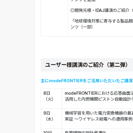
◎開発元様・IDAJ講演のご紹介
「地球環境対策に寄与する製品開
ンツ（一部）
ユーザー様講演のご紹介（第二弾）
主にmodeFRONTIERをご活用いただいたご
8日
modeFRONTIERにおける応答曲
（火）
活用した内燃機関ピストン自動設計
9日
機械学習を用いた電力変換機器の最
（水）
実証 ～ワイヤレス給電への適用事例
10日
免震建物の設計最適化