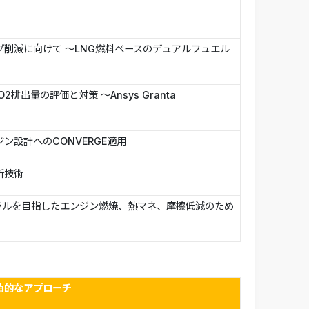
削減に向けて ～LNG燃料ベースのデュアルフュエル
たCO2排出量の評価と対策 ～Ansys Granta
設計へのCONVERGE適用
析技術
ュートラルを目指したエンジン燃焼、熱マネ、摩擦低減のため
角的なアプローチ