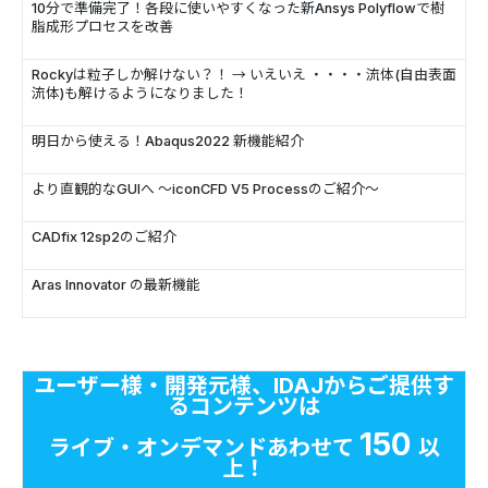
10分で準備完了！各段に使いやすくなった新Ansys Polyflowで樹
脂成形プロセスを改善
Rockyは粒子しか解けない？！ → いえいえ ・・・・流体(自由表面
流体)も解けるようになりました！
明日から使える！Abaqus2022 新機能紹介
より直観的なGUIへ ～iconCFD V5 Processのご紹介～
CADfix 12sp2のご紹介
Aras Innovator の最新機能
ユーザー様・開発元様、IDAJからご提供す
るコンテンツは
150
ライブ・オンデマンドあわせて
以
上！