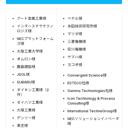
アート金属工業様
ベテル様
インターステラテクノ
本田技術研究所様
ロジズ様
マツダ様
NECプラットフォーム
三菱電機様
ズ様
安川電機様
大阪工業大学様
ヤマハ様
オムロン様
ヨコオ様
鹿島建設様
JSOL様
Convergent Science様
SUBARU様
ESTECO社様
ダイキン工業様（2
Gamma Technologies社様
件）
Icon Technology & Process
ダイハツ工業様
Consulting様
大陽工業様
International TechneGroup様
デンソー様
NECソリューションイノベータ
様
東芝様