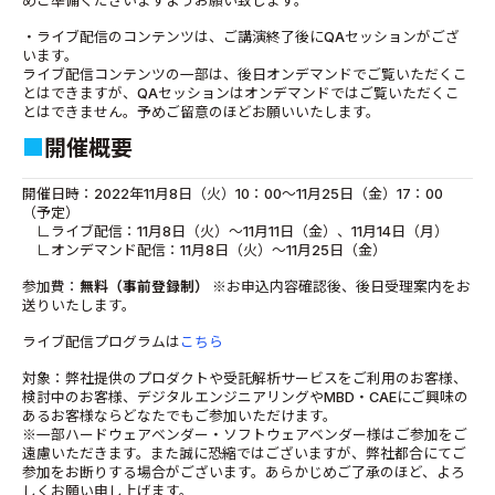
めご準備くださいますようお願い致します。
・ライブ配信のコンテンツは、ご講演終了後にQAセッションがござ
います。
ライブ配信コンテンツの一部は、後日オンデマンドでご覧いただくこ
とはできますが、QAセッションはオンデマンドではご覧いただくこ
とはできません。予めご留意のほどお願いいたします。
■
開催概要
開催日時：2022年11月8日（火）10：00～11月25日（金）17：00
（予定）
∟ライブ配信：11月8日（火）～11月11日（金）、11月14日（月）
∟オンデマンド配信：11月8日（火）～11月25日（金）
参加費：
無料（事前登録制）
※お申込内容確認後、後日受理案内をお
送りいたします。
ライブ配信プログラムは
こちら
対象：弊社提供のプロダクトや受託解析サービスをご利用のお客様、
検討中のお客様、デジタルエンジニアリングやMBD・CAEにご興味の
あるお客様ならどなたでもご参加いただけます。
※一部ハードウェアベンダー・ソフトウェアベンダー様はご参加をご
遠慮いただきます。また誠に恐縮ではございますが、弊社都合にてご
参加をお断りする場合がございます。あらかじめご了承のほど、よろ
しくお願い申し上げます。