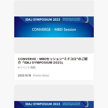
CONVERGE
MBDプロセス構築コンサルティング
iconCFD
CAEエンジニアリングコンサルティング
SIMULIA Abaqus Unified FEA
音響設計
Simcenter Flotherm
CAE分野におけるAIコンサルティング
Simcenter Flotherm XT
システム構築と開発
Ansys Electronics
DEMITASNX
Simcenter 3D Acoustics
Rocky
CONVERGE・MBDセッション”ミドコロ”のご紹
介「IDAJ SYMPOSIUM 2023」
CATIA V5 Analysis
イベント情報
3DEXPERIENCE SIMULIA
2023.10.18
Kimiko Nakai
Ansys EnSight
CADfix
DEP MeshWorks
ennovaCFD
MpCCI