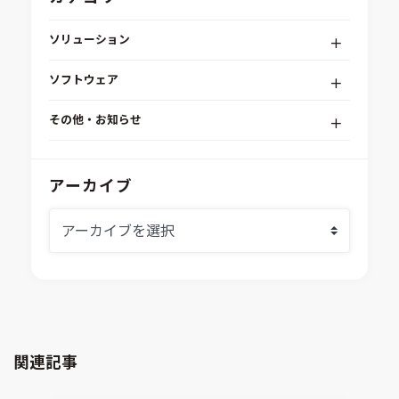
ソリューション
デジタルエンジニアリングプラットフォーム
ソフトウェア
RPA（自動化）・最適化・機械学習
Simcenter STAR-CCM+
組込みソフトウェア開発プラットフォーム
その他・お知らせ
Aras Innovator
安全性・信頼性分析
イベント情報
EASA
MILS/SILS/HILSプラットフォーム
IDAJからのお知らせ
アーカイブ
modeFRONTIER
システムシミュレーション
採用情報
VOLTA
熱流体解析
Ansys SCADE
構造解析
Ansys medini analyze
電子機器熱設計支援
xMOD
電磁界解析・EMC対策支援
GT-AutoLion
粒子解析
GT-SUITE
設計者CAE
Virtual Environment
関連記事
CAD連携・CAE業務支援
Ansys Fluids
材料選定支援