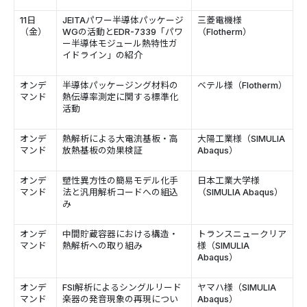
11日
JEITAパワー半導体パッケージ
三菱電機様
（金）
WGの活動とEDR-7339「パワ
（Flotherm）
ー半導体モジュール熱特性ガ
イドライン」の紹介
オンデ
半導体パッケージング材料の
ベテル様（Flotherm）
マンド
熱伝導率測定に関する標準化
活動
オンデ
熱解析による大電流基板・高
大陽工業様（SIMULIA
マンド
放熱基板の効果検証
Abaqus）
オンデ
塑性異方性の簡易モデル化手
日本工業大学様
マンド
法と汎用解析コードへの組込
（SIMULIA Abaqus）
み
オンデ
中間貯蔵容器における構造・
トランスニュークリア
マンド
熱解析への取り組み
様（SIMULIA
Abaqus）
オンデ
FSI解析によるシングルリード
ヤマハ様（SIMULIA
マンド
楽器の発音現象の再現につい
Abaqus）