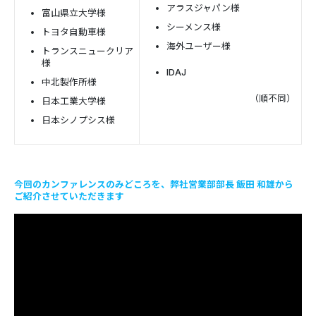
アラスジャパン様
富山県立大学様
シーメンス様
トヨタ自動車様
海外ユーザー様
トランスニュークリア
様
IDAJ
中北製作所様
（順不同）
日本工業大学様
日本シノプシス様
今回のカンファレンスのみどころを、弊社営業部部長 飯田 和雄から
ご紹介させていただきます