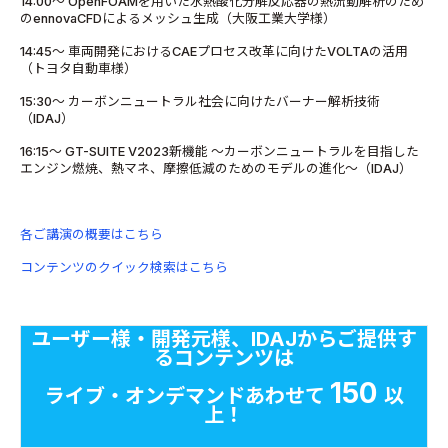
14:00～ OpenFOAMを用いた水熱酸化分解反応器の熱流動解析のため
のennovaCFDによるメッシュ生成（大阪工業大学様）
14:45～ 車両開発におけるCAEプロセス改革に向けたVOLTAの活用
（トヨタ自動車様）
15:30～ カーボンニュートラル社会に向けたバーナー解析技術
（IDAJ）
16:15～ GT-SUITE V2023新機能 ～カーボンニュートラルを目指した
エンジン燃焼、熱マネ、摩擦低減のためのモデルの進化～（IDAJ）
各ご講演の概要はこちら
コンテンツのクイック検索はこちら
ユーザー様・開発元様、IDAJからご提供す
るコンテンツは
150
ライブ・オンデマンドあわせて
以
上！