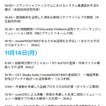
14:00～ クランクシャフトシステムにおけるシステム最適設計手法の
確立（本田技術研究所様）
14:45～ 数値解析を活用した液体水素用バタフライバルブの開発（中
北製作所様）
15:30～ IEC規格開発へのSimcenter Flotherm活用とサーバーラックシ
ミュレーション技術（NECプラットフォームズ様）
16:15～ modeFRONTIERがあなたのAI活用をお手伝い！あなたも今日
からAIマスター！（IDAJ）
11月14日(月）
9:30～ 自動車分野だけじゃない！GT-SUITEの空調・冷凍サイクル機
能とその活用（IDAJ）
10:15～ CST Studio SuiteとmodeFRONTIERの連成紹介 ～電磁界解
析及びアンテナ設計への活用事例～（ヨコオ様）
11:00～ 弁運動を考慮した圧縮プロセスのCFD計算（ダイキン工業様）
13:15～ iconCFDによる沸騰・蒸発を考慮した気液二相流シミュレーシ
ョン ～複数ギアの焼入れ解析への応用～（IDAJ）