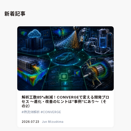
新着記事
解析工数85%削減！CONVERGEで変える開発プロ
セス ～進化・改善のヒントは”事例”にあり～（そ
の2）
熱流体解析
CONVERGE
2026.07.23
Jun Mizushima