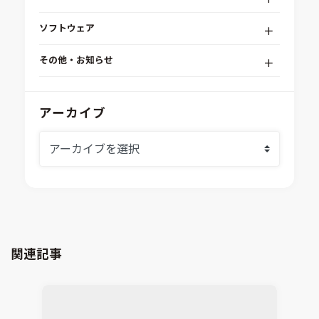
デジタルエンジニアリングプラットフォーム
ソフトウェア
RPA（自動化）・最適化・機械学習
Simcenter STAR-CCM+
組込みソフトウェア開発プラットフォーム
その他・お知らせ
Aras Innovator
安全性・信頼性分析
イベント情報
EASA
MILS/SILS/HILSプラットフォーム
IDAJからのお知らせ
アーカイブ
modeFRONTIER
システムシミュレーション
採用情報
VOLTA
熱流体解析
Ansys SCADE
構造解析
Ansys medini analyze
電子機器熱設計支援
xMOD
電磁界解析・EMC対策支援
GT-AutoLion
粒子解析
GT-SUITE
設計者CAE
Virtual Environment
関連記事
CAD連携・CAE業務支援
Ansys Fluids
材料選定支援
CONVERGE
MBDプロセス構築コンサルティング
iconCFD