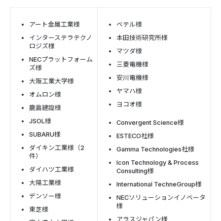
アート金属工業様
ベテル様
インターステラテクノ
本田技術研究所様
ロジズ様
マツダ様
NECプラットフォーム
三菱電機様
ズ様
安川電機様
大阪工業大学様
ヤマハ様
オムロン様
ヨコオ様
鹿島建設様
JSOL様
Convergent Science様
SUBARU様
ESTECO社様
ダイキン工業様（2
Gamma Technologies社様
件）
Icon Technology & Process
ダイハツ工業様
Consulting様
大陽工業様
International TechneGroup様
デンソー様
NECソリューションイノベータ
様
東芝様
アラスジャパン様