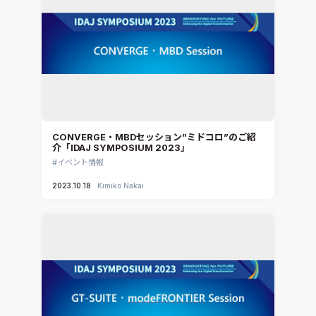
CAEエンジニアリングコンサルティング
SIMULIA Abaqus Unified FEA
音響設計
Simcenter Flotherm
CAE分野におけるAIコンサルティング
Simcenter Flotherm XT
システム構築と開発
Ansys Electronics
DEMITASNX
Simcenter 3D Acoustics
Rocky
CONVERGE・MBDセッション”ミドコロ”のご紹
介「IDAJ SYMPOSIUM 2023」
CATIA V5 Analysis
イベント情報
3DEXPERIENCE SIMULIA
2023.10.18
Kimiko Nakai
Ansys EnSight
CADfix
DEP MeshWorks
ennovaCFD
MpCCI
Ansys Granta MI
Ansys Granta Selector