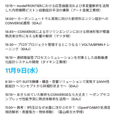
13:15～ modeFRONTIERにおける応答曲面法および多変量解析を活用
した内燃機関ピストン自動設計手法の構築（アート金属工業様）
14:00～ カーボンニュートラル実現に向けた新燃料エンジン設計への
CONVERGE適用（IDAJ）
14:45～ CONVERGEによるガソリンエンジンにおける燃焼形態が壁面
熱流束分布に与える影響の解析（マツダ様）
15:30～ プロがプロジェクト管理するとこうなる！VOLTA/BPMNトレ
ーニング（IDAJ）
16:15～ 連続精留塔プロセスシミュレーションを対象とした自動最適
化設計システムの開発（ダイキン工業様）
11月9日(水）
9:30～ GT-SUITE機構・構造・音響ソリューションで実現するNVH性
能設計 ～コンセプトから詳細形状まで～（IDAJ）
10:15～ あきらめていた解析もCONVERGEなら大丈夫！ ～ポンプやコ
ンプレッサ性能予測に熱流体解析を活用～（IDAJ）
11:00～ 再考：1円玉はなぜ水面に浮かぶのか？（OpenFOAMの気液混
相流解析・表面張力・物体移動）（富山県立大学様）