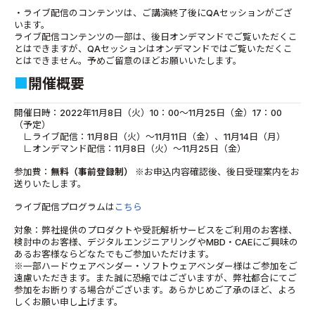
・ライブ配信のコンテンツは、ご講演終了後にQAセッションがござ
います。
ライブ配信コンテンツの一部は、後日オンデマンドでご覧いただくこ
とはできますが、QAセッションはオンデマンドではご覧いただくこ
とはできません。予めご留意のほどお願いいたします。
■
開催概要
開催日時：2022年11月8日（火）10：00～11月25日（金）17：00
（予定）
∟ライブ配信：11月8日（火）～11月11日（金）、11月14日（月）
∟オンデマンド配信：11月8日（火）～11月25日（金）
参加費：
無料（事前登録制）
※お申込内容確認後、後日受理案内をお
送りいたします。
ライブ配信プログラムは
こちら
対象：弊社提供のプロダクトや受託解析サービスをご利用のお客様、
検討中のお客様、デジタルエンジニアリングやMBD・CAEにご興味の
あるお客様ならどなたでもご参加いただけます。
※一部ハードウェアベンダー・ソフトウェアベンダー様はご参加をご
遠慮いただきます。また誠に恐縮ではございますが、弊社都合にてご
参加をお断りする場合がございます。あらかじめご了承のほど、よろ
しくお願い申し上げます。