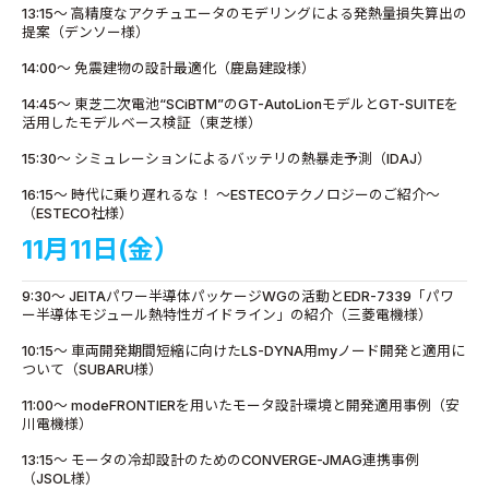
13:15～ 高精度なアクチュエータのモデリングによる発熱量損失算出の
提案（デンソー様）
14:00～ 免震建物の設計最適化（鹿島建設様）
14:45～ 東芝二次電池“SCiBTM”のGT-AutoLionモデルとGT-SUITEを
活用したモデルベース検証（東芝様）
15:30～ シミュレーションによるバッテリの熱暴走予測（IDAJ）
16:15～ 時代に乗り遅れるな！ ～ESTECOテクノロジーのご紹介～
（ESTECO社様）
11月11日(金）
9:30～ JEITAパワー半導体パッケージWGの活動とEDR-7339「パワ
ー半導体モジュール熱特性ガイドライン」の紹介（三菱電機様）
10:15～ 車両開発期間短縮に向けたLS-DYNA用myノード開発と適用に
ついて（SUBARU様）
11:00～ modeFRONTIERを用いたモータ設計環境と開発適用事例（安
川電機様）
13:15～ モータの冷却設計のためのCONVERGE-JMAG連携事例
（JSOL様）