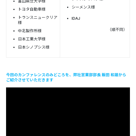
富山県立大学様
シーメンス様
トヨタ自動車様
トランスニュークリア
IDAJ
様
（順不同）
中北製作所様
日本工業大学様
日本シノプシス様
今回のカンファレンスのみどころを、弊社営業部部長 飯田 和雄から
ご紹介させていただきます