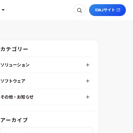
IDAJサイト
カテゴリー
ソリューション
デジタルエンジニアリングプラットフォーム
ソフトウェア
RPA（自動化）・最適化・機械学習
Simcenter STAR-CCM+
組込みソフトウェア開発プラットフォーム
その他・お知らせ
Aras Innovator
安全性・信頼性分析
イベント情報
EASA
MILS/SILS/HILSプラットフォーム
IDAJからのお知らせ
modeFRONTIER
システムシミュレーション
アーカイブ
採用情報
VOLTA
熱流体解析