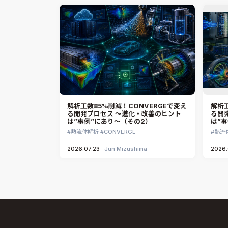
解析工数85%削減！CONVERGEで変え
解析工
る開発プロセス ～進化・改善のヒント
る開
は”事例”にあり～（その2）
は”
熱流体解析
CONVERGE
熱流
2026.07.23
Jun Mizushima
2026.