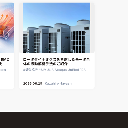
EMC
ロータダイナミクスを考慮したモータ全
決
体の振動解析手法のご紹介
herm
構造解析
SIMULIA Abaqus Unified FEA
2026.06.29
Kazuhiro Hayashi