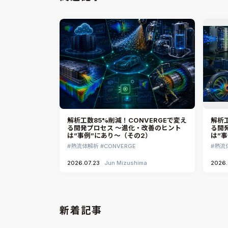
解析工数85%削減！CONVERGEで変え
解析工
る開発プロセス ～進化・改善のヒント
る開
は”事例”にあり～（その2）
は”
熱流体解析
CONVERGE
熱流
2026.07.23
Jun Mizushima
2026.
新着記事