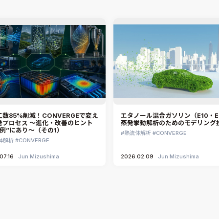
数85%削減！CONVERGEで変え
エタノール混合ガソリン（E10・E
発プロセス ～進化・改善のヒント
蒸発挙動解析のためのモデリング
事例”にあり～（その1）
熱流体解析
CONVERGE
体解析
CONVERGE
07.16
Jun Mizushima
2026.02.09
Jun Mizushima