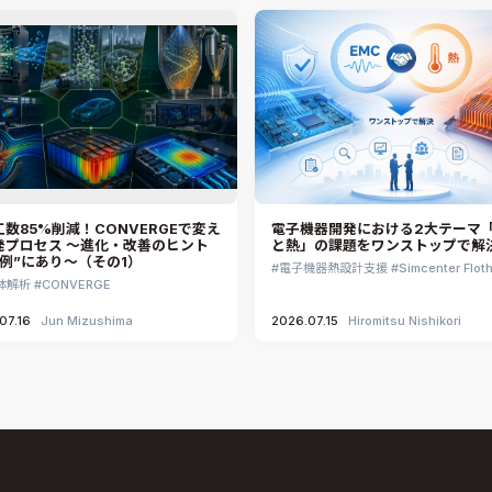
数85%削減！CONVERGEで変え
電子機器開発における2大テーマ「
発プロセス ～進化・改善のヒント
と熱」の課題をワンストップで解
事例”にあり～（その1）
電子機器熱設計支援
Simcenter Flot
体解析
CONVERGE
07.16
Jun Mizushima
2026.07.15
Hiromitsu Nishikori