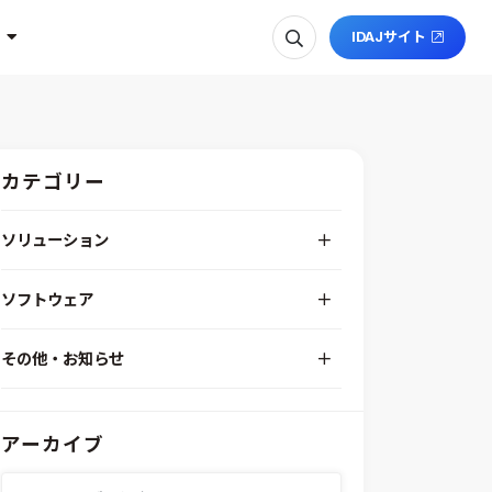
IDAJサイト
カテゴリー
ソリューション
デジタルエンジニアリングプラットフォーム
ソフトウェア
RPA（自動化）・最適化・機械学習
Simcenter STAR-CCM+
組込みソフトウェア開発プラットフォーム
その他・お知らせ
Aras Innovator
安全性・信頼性分析
イベント情報
EASA
MILS/SILS/HILSプラットフォーム
IDAJからのお知らせ
modeFRONTIER
システムシミュレーション
アーカイブ
採用情報
VOLTA
熱流体解析