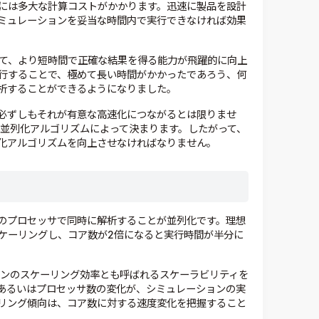
には多大な計算コストがかかります。迅速に製品を設計
ミュレーションを妥当な時間内で実行できなければ効果
って、より短時間で正確な結果を得る能力が飛躍的に向上
行することで、極めて長い時間がかかったであろう、何
析することができるようになりました。
必ずしもそれが有意な高速化につながるとは限りませ
の並列化アルゴリズムによって決まります。したがって、
化アルゴリズムを向上させなければなりません。
のプロセッサで同時に解析することが並列化です。理想
ケーリングし、コア数が2倍になると実行時間が半分に
ョンのスケーリング効率とも呼ばれるスケーラビリティを
あるいはプロセッサ数の変化が、シミュレーションの実
リング傾向は、コア数に対する速度変化を把握すること