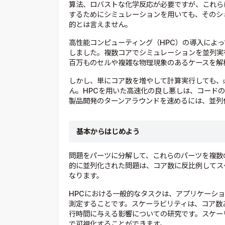
算法、ロバストな化学反応が必要ですが、これら
するためにシミュレーションを用いても、そのシ
的とは言えません。
高性能コンピューティング（HPC）の導入によ
しました。複数コアでシミュレーションを並列実
百万ものセルや複雑な物理現象のあるケースを解
しかし、単にコア数を増やして計算実行しても、
ん。HPCを用いた高速化の良し悪しは、コード
製品開発のターンアラウンドを速めるには、並列
基本からはじめよう
問題をパーツに分解して、これらのパーツを複数
的に並列化された問題は、コア数に反比例してス
なります。
HPCにおける一般的なタスクは、アプリケーシ
測定することです。スケーラビリティは、コア数
行時間に与える影響についての研究です。スケー
で可視化することができます。