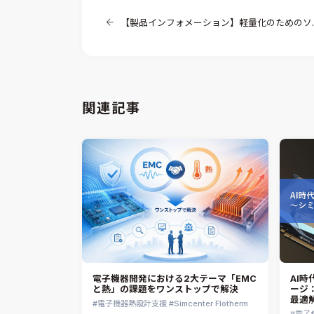
【製品インフォメーション】軽量化のためのソリューション ～位相最適化～
関連記事
電子機器開発における2大テーマ「EMC
AI
と熱」の課題をワンストップで解決
ージ
最適
電子機器熱設計支援
Simcenter Flotherm
電子