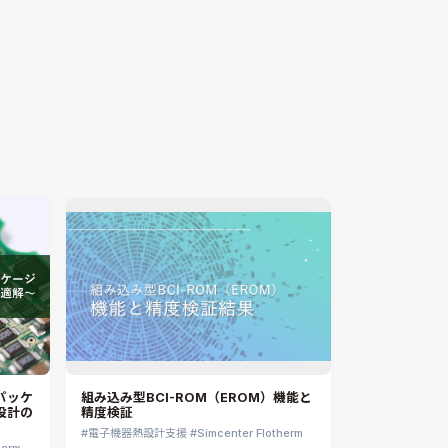
CATIA V5 Analysis
3DEXPERIENCE SIMULIA
Ansys EnSight
CADfix
DEP MeshWorks
ennovaCFD
MpCCI
Ansys Granta MI
Ansys Granta Selector
パッケ
組み込み型BCI-ROM（EROM）機能と
設計の
精度検証
電子機器熱設計支援
Simcenter Flotherm
herm