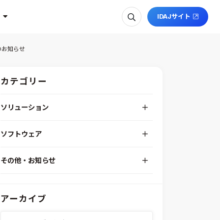
IDAJサイト
のお知らせ
カテゴリー
ソリューション
デジタルエンジニアリングプラットフォーム
ソフトウェア
RPA（自動化）・最適化・機械学習
Simcenter STAR-CCM+
組込みソフトウェア開発プラットフォーム
その他・お知らせ
Aras Innovator
安全性・信頼性分析
イベント情報
EASA
MILS/SILS/HILSプラットフォーム
IDAJからのお知らせ
modeFRONTIER
システムシミュレーション
アーカイブ
採用情報
VOLTA
熱流体解析