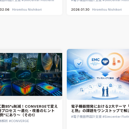
02.06
Hiromitsu Nishikori
2026.01.30
Hiromitsu Nishikori
数85%削減！CONVERGEで変え
電子機器開発における2大テーマ「
発プロセス ～進化・改善のヒント
と熱」の課題をワンストップで解
事例”にあり～（その1）
電子機器熱設計支援
Simcenter Flot
体解析
CONVERGE