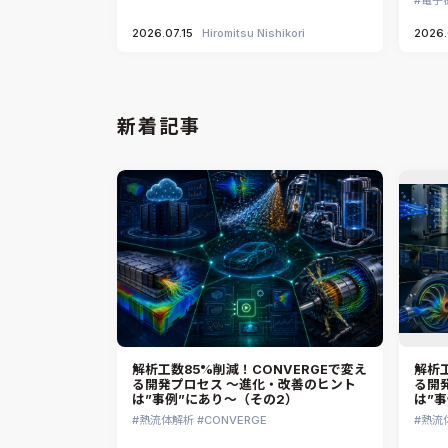
2026.07.15
Hiromitsu Nishikori
2026.
新着記事
解析工数85%削減！CONVERGEで変え
解析工
る開発プロセス ～進化・改善のヒント
る開
は”事例”にあり～（その2）
は”
熱流体解析
CONVERGE
熱流