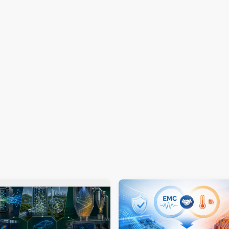
学習・深層学習による予測技術や分
モデルベース開発における業務プ
能のご紹介
の見える化
eFRONTIER
VOLTA
modeFRONTIER
VOLTA
E分野におけるAIコンサルティング
08.23
Ouichi Shimizu
2024.03.08
Ouichi Shimizu