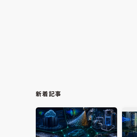
グリーンプロセスプラントを対象とした
機械
持続可能性のための協調設計最適化
析機
modeFRONTIER
VOLTA
mod
CA
2025.01.22
Ouichi Shimizu
2024.
新着記事