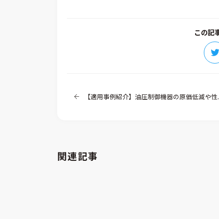
この記
【適用事例紹介】油圧制御機器の原価低減や性能向上のためにANSYS Fluentをご活用（仁科工業様）
関連記事