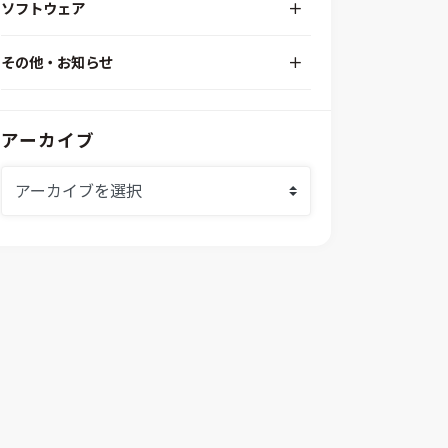
ソフトウェア
RPA（自動化）・最適化・機械学習
Simcenter STAR-CCM+
組込みソフトウェア開発プラットフォーム
その他・お知らせ
Aras Innovator
安全性・信頼性分析
イベント情報
EASA
MILS/SILS/HILSプラットフォーム
IDAJからのお知らせ
modeFRONTIER
システムシミュレーション
アーカイブ
採用情報
VOLTA
熱流体解析
Ansys SCADE
構造解析
Ansys medini analyze
電子機器熱設計支援
xMOD
電磁界解析・EMC対策支援
GT-AutoLion
粒子解析
GT-SUITE
設計者CAE
Virtual Environment
CAD連携・CAE業務支援
Ansys Fluids
材料選定支援
CONVERGE
MBDプロセス構築コンサルティング
iconCFD
CAEエンジニアリングコンサルティング