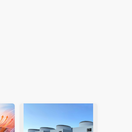
SIMULIA Abaqus Unified FEA
音響設計
Simcenter Flotherm
CAE分野におけるAIコンサルティング
Simcenter Flotherm XT
システム構築と開発
Ansys Electronics
ロセス
最新規制に準拠した医療機器のサイバー
DEMITASNX
セキュリティ対策をモデルベースアプロ
ーチで実現
Simcenter 3D Acoustics
安全性・信頼性分析
Ansys SCADE
Rocky
Ansys medini analyze
CATIA V5 Analysis
2024.03.01
Shuichi Ogawa
3DEXPERIENCE SIMULIA
Ansys EnSight
CADfix
DEP MeshWorks
ennovaCFD
MpCCI
Ansys Granta MI
Ansys Granta Selector