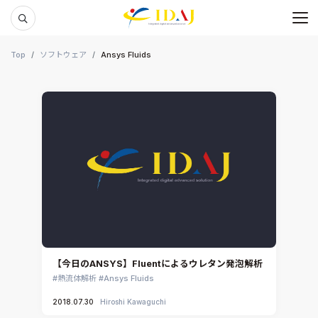
メ
本文までスキップする
Top
ソフトウェア
Ansys Fluids
【今日のANSYS】Fluentによるウレタン発泡解析
熱流体解析
Ansys Fluids
2018.07.30
Hiroshi Kawaguchi