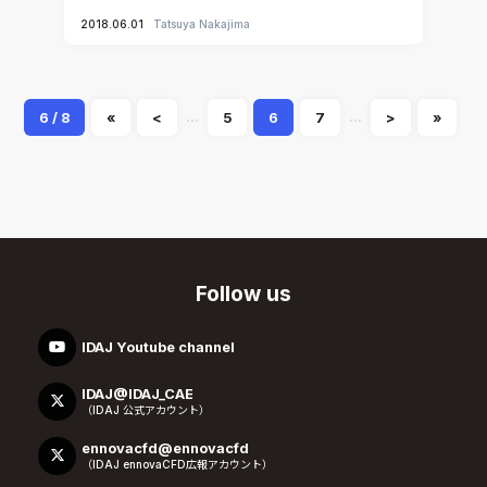
2018.06.01
Tatsuya Nakajima
...
...
6 / 8
«
<
5
6
7
>
»
Follow us
IDAJ Youtube channel
IDAJ@IDAJ_CAE
（IDAJ 公式アカウント）
ennovacfd@ennovacfd
（IDAJ ennovaCFD広報アカウント）