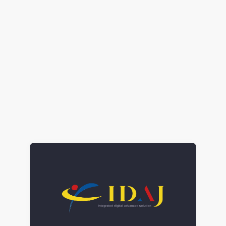
【今日のANSYS】現象の理解とプロセス最適化
（大阪府立大学様）
熱流体解析
Ansys Fluids
2018.07.17
Hiroshi Kawaguchi