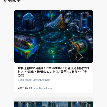
解析工数85%削減！CONVERGEで変える開発プロ
セス ～進化・改善のヒントは”事例”にあり～（そ
の2）
熱流体解析
CONVERGE
2026.07.23
Jun Mizushima