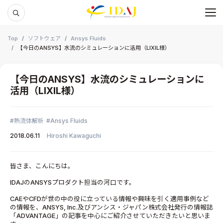
メ
本文までスキップする
Top
ソフトウェア
Ansys Fluids
【今日のANSYS】水流のシミュレーションに活用（LIXIL様）
【今日のANSYS】水流のシミュレーションに
活用（LIXIL様）
熱流体解析
Ansys Fluids
2018.06.11
Hiroshi Kawaguchi
皆さま、こんにちは。
IDAJのANSYSプロダクト担当の河口です。
CAEやCFDが世の中の役に立っている情報や興味を引く適用事例など
の情報を、ANSYS, Inc.及びアンシス・ジャパン株式会社発行の情報誌
「ADVANTAGE」の記事を中心にご紹介させていただきたいと思いま