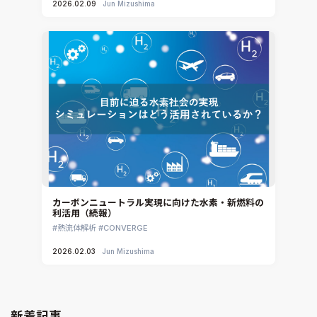
2026.02.09
Jun Mizushima
カーボンニュートラル実現に向けた水素・新燃料の
利活用（続報）
熱流体解析
CONVERGE
2026.02.03
Jun Mizushima
新着記事