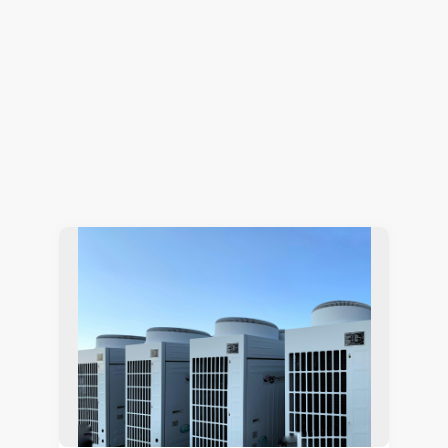
電子機器開発における2大テーマ「EMCと熱」の課
題をワンストップで解決
電子機器熱設計支援
Simcenter Flotherm
2026.07.15
Hiromitsu Nishikori