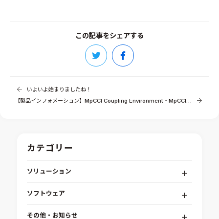
この記事をシェアする
いよいよ始まりましたね！
【製品インフォメーション】MpCCI Coupling Environment・MpCCI FSIMapper 4.5.2-1リリース
カテゴリー
ソリューション
デジタルエンジニアリングプラットフォーム
ソフトウェア
RPA（自動化）・最適化・機械学習
Simcenter STAR-CCM+
組込みソフトウェア開発プラットフォーム
その他・お知らせ