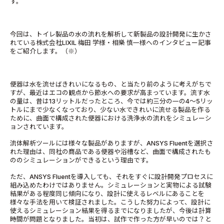
す。
今回は、トイレ製品の水の流れを解析して新製品の設計開発に生かさ
れている株式会社LIXIL 梅田 学様・相樂 慎一様へのインタビュー記事
をご紹介します。（※）
便器は水を流せばきれいになるもの、と当たり前のように考えがちで
すが、最近はエコの観点から節水への要求が高まっています。流す水
の量は、昔は13リットルだったところ、今では約三分の一の4～5リッ
トルにまで少なくなっており、少ない水できれいに流せる製品を作る
ために、曲面で構成された便器における洗浄水の流れをシミュレーシ
ョンされています。
流体解析ツールには様々な製品がありますが、ANSYS Fluentを選択さ
れた理由は、同社の商品である便器や浴槽など、曲面で構成されたも
ののシミュレーションができるという理由です。
ただ、ANSYS Fluentを導入しても、それをすぐに設計開発プロセスに
組み込めたわけではありません。シミュレーションと実物による試験
結果がある程度同じ傾向になり、設計に使えるレベルにあることを
様々な手法を用いて検証されました。こうした努力によって、設計に
使えるシミュレーション結果を得るまでになりましたが、今後は計算
時間が問題となりました。当初は、試作で作った方が早いのでは？と