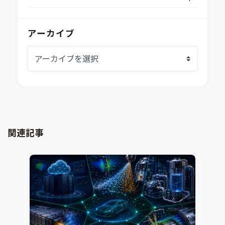
Aras Innovator
安全性・信頼性分析
イベント情報
EASA
MILS/SILS/HILSプラットフォーム
IDAJからのお知らせ
アーカイブ
modeFRONTIER
システムシミュレーション
採用情報
VOLTA
熱流体解析
Ansys SCADE
構造解析
Ansys medini analyze
電子機器熱設計支援
xMOD
電磁界解析・EMC対策支援
GT-AutoLion
粒子解析
GT-SUITE
設計者CAE
Virtual Environment
関連記事
CAD連携・CAE業務支援
Ansys Fluids
材料選定支援
CONVERGE
MBDプロセス構築コンサルティング
iconCFD
CAEエンジニアリングコンサルティング
SIMULIA Abaqus Unified FEA
音響設計
Simcenter Flotherm
CAE分野におけるAIコンサルティング
Simcenter Flotherm XT
システム構築と開発