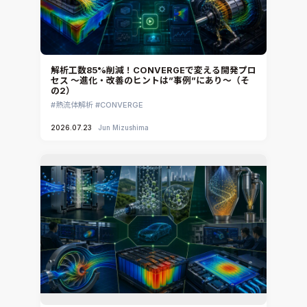
Ansys Electronics
DEMITASNX
Simcenter 3D Acoustics
Rocky
解析工数85%削減！CONVERGEで変える開発プロ
セス ～進化・改善のヒントは”事例”にあり～（そ
CATIA V5 Analysis
の2）
3DEXPERIENCE SIMULIA
熱流体解析
CONVERGE
Ansys EnSight
2026.07.23
Jun Mizushima
CADfix
DEP MeshWorks
ennovaCFD
MpCCI
Ansys Granta MI
Ansys Granta Selector