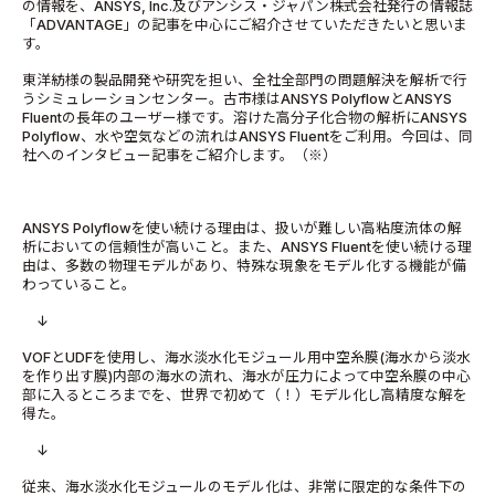
の情報を、ANSYS, Inc.及びアンシス・ジャパン株式会社発行の情報誌
「ADVANTAGE」の記事を中心にご紹介させていただきたいと思いま
す。
東洋紡様の製品開発や研究を担い、全社全部門の問題解決を解析で行
うシミュレーションセンター。古市様はANSYS PolyflowとANSYS
Fluentの長年のユーザー様です。溶けた高分子化合物の解析にANSYS
Polyflow、水や空気などの流れはANSYS Fluentをご利用。今回は、同
社へのインタビュー記事をご紹介します。（※）
ANSYS Polyflowを使い続ける理由は、扱いが難しい高粘度流体の解
析においての信頼性が高いこと。また、ANSYS Fluentを使い続ける理
由は、多数の物理モデルがあり、特殊な現象をモデル化する機能が備
わっていること。
↓
VOFとUDFを使用し、海水淡水化モジュール用中空糸膜(海水から淡水
を作り出す膜)内部の海水の流れ、海水が圧力によって中空糸膜の中心
部に入るところまでを、世界で初めて（！）モデル化し高精度な解を
得た。
↓
従来、海水淡水化モジュールのモデル化は、非常に限定的な条件下の