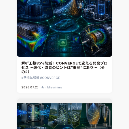
iconCFD
CAEエンジニアリングコンサルティング
SIMULIA Abaqus Unified FEA
音響設計
Simcenter Flotherm
CAE分野におけるAIコンサルティング
Simcenter Flotherm XT
システム構築と開発
Ansys Electronics
DEMITASNX
Simcenter 3D Acoustics
Rocky
解析工数85%削減！CONVERGEで変える開発プロ
セス ～進化・改善のヒントは”事例”にあり～（そ
CATIA V5 Analysis
の2）
3DEXPERIENCE SIMULIA
熱流体解析
CONVERGE
Ansys EnSight
2026.07.23
Jun Mizushima
CADfix
DEP MeshWorks
ennovaCFD
MpCCI
Ansys Granta MI