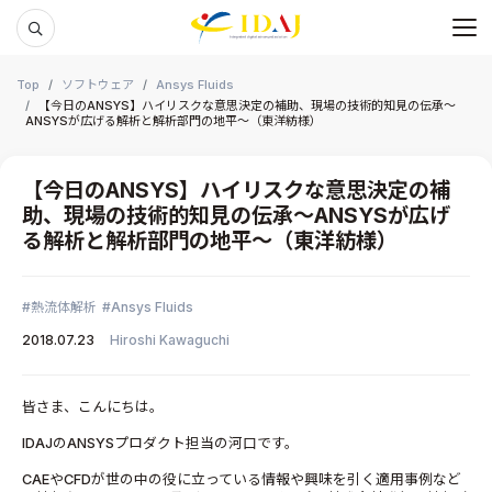
メ
本文までスキップする
Top
ソフトウェア
Ansys Fluids
【今日のANSYS】ハイリスクな意思決定の補助、現場の技術的知見の伝承～
ANSYSが広げる解析と解析部門の地平～（東洋紡様）
【今日のANSYS】ハイリスクな意思決定の補
助、現場の技術的知見の伝承～ANSYSが広げ
る解析と解析部門の地平～（東洋紡様）
熱流体解析
Ansys Fluids
2018.07.23
Hiroshi Kawaguchi
皆さま、こんにちは。
IDAJのANSYSプロダクト担当の河口です。
CAEやCFDが世の中の役に立っている情報や興味を引く適用事例など