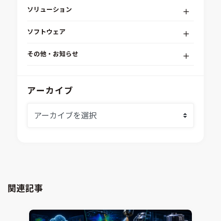
ソリューション
デジタルエンジニアリングプラットフォーム
ソフトウェア
RPA（自動化）・最適化・機械学習
Simcenter STAR-CCM+
組込みソフトウェア開発プラットフォーム
その他・お知らせ
Aras Innovator
安全性・信頼性分析
イベント情報
EASA
MILS/SILS/HILSプラットフォーム
IDAJからのお知らせ
アーカイブ
modeFRONTIER
システムシミュレーション
採用情報
VOLTA
熱流体解析
Ansys SCADE
構造解析
Ansys medini analyze
電子機器熱設計支援
xMOD
電磁界解析・EMC対策支援
GT-AutoLion
粒子解析
GT-SUITE
設計者CAE
Virtual Environment
関連記事
CAD連携・CAE業務支援
Ansys Fluids
材料選定支援
CONVERGE
MBDプロセス構築コンサルティング