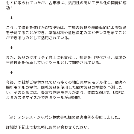
もとに限られていたが、古市様は、汎用性の高いモデル化の開発に成
功！
↓
こうして進化を遂げたCFD技術は、工場の改良や機能追加による効果
を予測することができ、稟議材料や意思決定のエビデンスを示すこと
ができるものとして活用されている。
↓
また、製品のクオリティ向上にも貢献し、知見を可視化させ、現場の
生産技術を伝承していくツールとして期待されている。
↓
今後、同社がご提供されている多くの独自素材をモデル化し、顧客へ
解析モデルの提供、同社製品を使用した顧客製品の挙動を予測した
い。そのためには、豊富な物理モデルがあり、柔軟なGUIで、UDFに
よるカスタマイズができるツールが理想的。
（※）アンシス・ジャパン株式会社様の顧客事例を参照しました。
詳細は下記までお気軽にお問い合わせください。