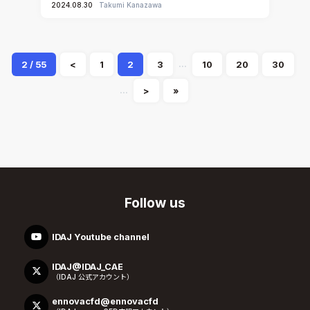
2024.08.30
Takumi Kanazawa
...
2 / 55
<
1
2
3
10
20
30
...
>
»
Follow us
IDAJ Youtube channel
IDAJ@IDAJ_CAE
（IDAJ 公式アカウント）
ennovacfd@ennovacfd