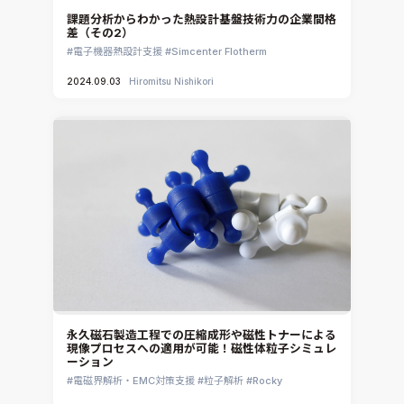
課題分析からわかった熱設計基盤技術力の企業間格
差（その2）
電子機器熱設計支援
Simcenter Flotherm
2024.09.03
Hiromitsu Nishikori
永久磁石製造工程での圧縮成形や磁性トナーによる
現像プロセスへの適用が可能！磁性体粒子シミュレ
ーション
電磁界解析・EMC対策支援
粒子解析
Rocky