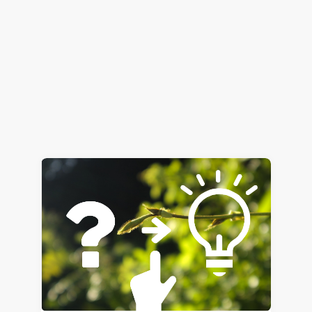
組み込み型BCI-ROM（EROM）機能と精度検証
電子機器熱設計支援
Simcenter Flotherm
2024.12.17
Hiromitsu Nishikori