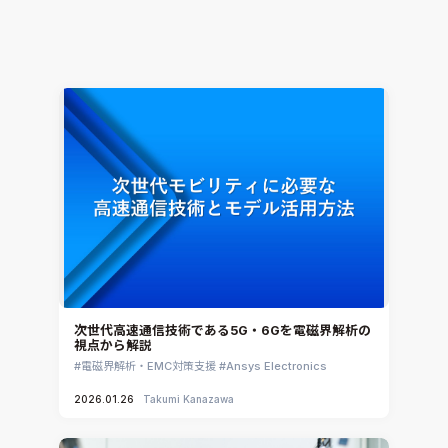
電子機器熱設計支援
Simcenter Flotherm
2026.01.30
Hiromitsu Nishikori
次世代高速通信技術である5G・6Gを電磁界解析の
視点から解説
電磁界解析・EMC対策支援
Ansys Electronics
2026.01.26
Takumi Kanazawa