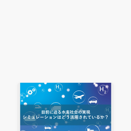
AI時代に求められる次世代半導体パッケージ：シミ
ュレーションが導く熱設計の最適解（その2）
電子機器熱設計支援
Simcenter Flotherm
2026.02.06
Hiromitsu Nishikori