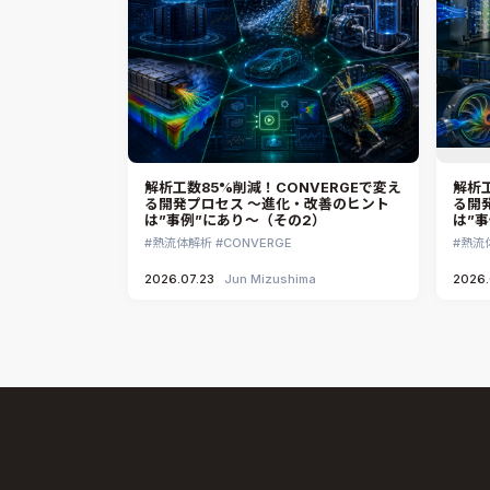
解析工数85%削減！CONVERGEで変え
解析工
る開発プロセス ～進化・改善のヒント
る開
は”事例”にあり～（その2）
は”
熱流体解析
CONVERGE
熱流
2026.07.23
Jun Mizushima
2026.