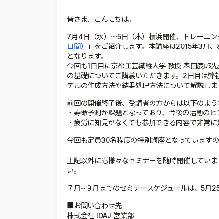
皆さま、こんにちは。
7月4日（水）～5日（木）横浜開催、トレーニン
日間）
」をご紹介します。本講座は2015年3月
となります。
今回も1日目に京都工芸繊維大学 教授 森田辰郎
の基礎についてご講義いただきます。2日目は弊
デルの作成方法や結果処理方法について解説しま
前回の開催終了後、受講者の方からは以下のよう
・寿命予測が課題となっており、今後の活動のヒ
・疲労に知見がなくても参加できる内容で非常に
今回も定員30名程度の特別講座となっています
上記以外にも様々なセミナーを随時開催していま
い。
７月~９月までのセミナースケジュールは、5月2
■お問い合わせ先
株式会社 IDAJ 営業部