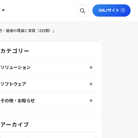
IDAJサイト
「疲労・破壊の理論と実践（2日間）」
カテゴリー
ソリューション
デジタルエンジニアリングプラットフォーム
ソフトウェア
RPA（自動化）・最適化・機械学習
Simcenter STAR-CCM+
組込みソフトウェア開発プラットフォーム
その他・お知らせ
Aras Innovator
安全性・信頼性分析
イベント情報
EASA
MILS/SILS/HILSプラットフォーム
IDAJからのお知らせ
modeFRONTIER
システムシミュレーション
アーカイブ
採用情報
VOLTA
熱流体解析