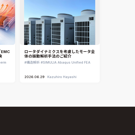
EMC
ロータダイナミクスを考慮したモータ全
決
体の振動解析手法のご紹介
herm
構造解析
SIMULIA Abaqus Unified FEA
2026.06.29
Kazuhiro Hayashi