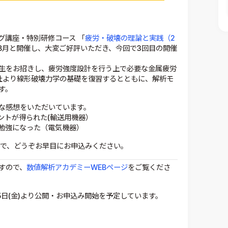
グ講座・特別研修コース 「
疲労・破壊の理論と実践（2
、8月と開催し、大変ご好評いただき、今回で3回目の開催
先生をお招きし、疲労強度設計を行う上で必要な金属疲労
社より線形破壊力学の基礎を復習するとともに、解析モ
す。
な感想をいただいています。
ントが得られた(輸送用機器）
勉強になった（電気機器）
ので、どうぞお早目にお申込みください。
すので、
数値解析アカデミーWEBページ
をご覧くださ
5日(金)より公開・お申込み開始を予定しています。