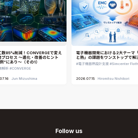
数85%削減！CONVERGEで変え
電子機器開発における2大テーマ「
発プロセス ～進化・改善のヒント
と熱」の課題をワンストップで解
事例”にあり～（その1）
電子機器熱設計支援
Simcenter Flot
体解析
CONVERGE
07.16
Jun Mizushima
2026.07.15
Hiromitsu Nishikori
Follow us