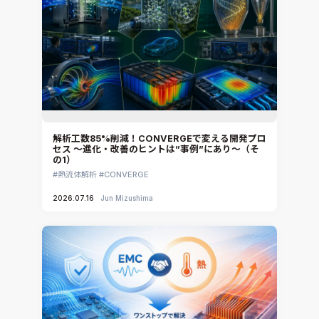
解析工数85%削減！CONVERGEで変える開発プロ
セス ～進化・改善のヒントは”事例”にあり～（そ
の1）
熱流体解析
CONVERGE
2026.07.16
Jun Mizushima