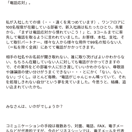
「電話応対」。
私が入社したての頃（・・・遠くを見つめています）、ワンフロアに
100名程度が在籍している部署で、新入社員は私たったひとり。先輩
から、「まずは電話応対から慣れていこう！」と、3コールまでに率
先して電話を取るように言われていました。お客様、本社、支社、そ
して取引パートナー、様々な人から様々な用件で99名の知らない人
（＝私を除く全員）にあてて電話がかかってきます。
相手の社名やお名前が聞き取れない、誰に取り次げばよいかわからな
い、もちろん在籍していない人に対しても電話がかかってきますの
で、その案件をどの部署や人に引き渡していいかわからない、尊敬語
や謙譲語の使い分けがうまくできない・・・とにかく「ない、ない、
ない」づくし。ほとんど毎晩、“電話がじゃんじゃん鳴っていて、それ
を処理しきれない自分”という夢を見ていました。今思うと、結構、追
い込まれていたかも。
みなさんは、いかがでしょうか？
コミュニケーションの手段は複数あり、対面、電話、FAX、電子メー
ルなどが代表的ですが、今のビジネスシーンでは、電子メールを代表