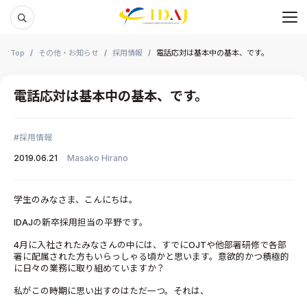
メ
本文までスキップする
Top
その他・お知らせ
採用情報
電話応対は基本中の基本、です。
電話応対は基本中の基本、です。
採用情報
2019.06.21
Masako Hirano
学生のみなさま、こんにちは。
IDAJの新卒採⽤担当の平野です。
4月に入社されたみなさんの中には、すでにOJTや他部署研修で各部
署に配属された方もいらっしゃる頃かと思います。意欲的かつ積極的
に日々の業務に取り組めていますか？
私がこの時期に思い出すのはただ一つ。それは、