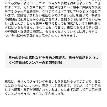
とする文字によるコミュニケーションが多数を占めるようになってき
たようです。そんな中で私は、対面や電話という相手と直接的な交流
ができる手段の重要性が、これまでに比べて増しているように感じて
います。普段言い慣れない電話ならではの言い回しを用いて、尊敬語
や謙譲語に配慮しながらお話するのは、最初のうちは簡単でないかも
しれませんが、どんな業種・職種であっても“電話”という手段を使わ
ずにはいられません。少なくとも、今日は。電話ならではの言い回し
や尊敬語・謙譲語の練習は、もちろんなさっているとは思いますの
で、それ以外の実践的なお話をさせていただきます。
自分の会社の略称などを含めた部署名、自分が電話をとりつ
ぐべき範囲のメンバーの名前を暗記
電話は、皆さんのタイミングの良いときを見計らってかかってくるこ
とはありません。いつも、突然ベルが鳴ります。ですが、相手が名指
しする部署・氏名が記憶されていれば、ひとまず冷静に相手の話を聞
くことができます。まずは、覚えましょう。