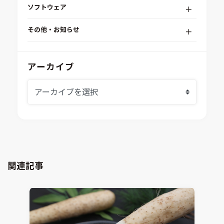
デジタルエンジニアリングプラットフォーム
ソフトウェア
RPA（自動化）・最適化・機械学習
Simcenter STAR-CCM+
組込みソフトウェア開発プラットフォーム
その他・お知らせ
Aras Innovator
安全性・信頼性分析
イベント情報
EASA
MILS/SILS/HILSプラットフォーム
IDAJからのお知らせ
アーカイブ
modeFRONTIER
システムシミュレーション
採用情報
VOLTA
熱流体解析
Ansys SCADE
構造解析
Ansys medini analyze
電子機器熱設計支援
xMOD
電磁界解析・EMC対策支援
GT-AutoLion
粒子解析
GT-SUITE
設計者CAE
Virtual Environment
関連記事
CAD連携・CAE業務支援
Ansys Fluids
材料選定支援
CONVERGE
MBDプロセス構築コンサルティング
iconCFD
CAEエンジニアリングコンサルティング
SIMULIA Abaqus Unified FEA