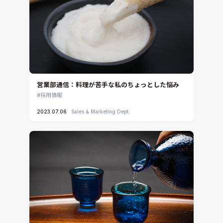
音響設計
Simcenter Flotherm
CAE分野におけるAIコンサルティング
Simcenter Flotherm XT
システム構築と開発
Ansys Electronics
DEMITASNX
Simcenter 3D Acoustics
Rocky
営業部通信：料理が苦手な私のちょっとした悩み
CATIA V5 Analysis
採用情報
3DEXPERIENCE SIMULIA
2023.07.06
Sales & Marketing Dept.
Ansys EnSight
CADfix
DEP MeshWorks
ennovaCFD
MpCCI
Ansys Granta MI
Ansys Granta Selector