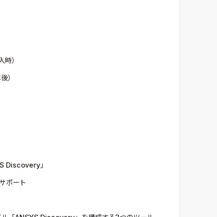
入時）
年後）
iscovery」
とサポート