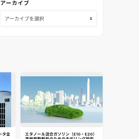
modeFRONTIER
システムシミュレーション
アーカイブ
採用情報
VOLTA
熱流体解析
Ansys SCADE
構造解析
Ansys medini analyze
電子機器熱設計支援
xMOD
電磁界解析・EMC対策支援
GT-AutoLion
粒子解析
GT-SUITE
設計者CAE
Virtual Environment
CAD連携・CAE業務支援
Ansys Fluids
材料選定支援
CONVERGE
MBDプロセス構築コンサルティング
iconCFD
CAEエンジニアリングコンサルティング
SIMULIA Abaqus Unified FEA
音響設計
Simcenter Flotherm
CAE分野におけるAIコンサルティング
Simcenter Flotherm XT
システム構築と開発
Ansys Electronics
ータ全
エタノール混合ガソリン（E10・E20）
DEMITASNX
蒸発挙動解析のためのモデリング技術