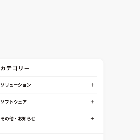
カテゴリー
ソリューション
デジタルエンジニアリングプラットフォーム
ソフトウェア
RPA（自動化）・最適化・機械学習
Simcenter STAR-CCM+
組込みソフトウェア開発プラットフォーム
その他・お知らせ
Aras Innovator
安全性・信頼性分析
イベント情報
EASA
MILS/SILS/HILSプラットフォーム
IDAJからのお知らせ