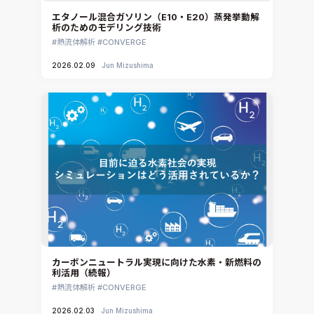
エタノール混合ガソリン（E10・E20）蒸発挙動解
析のためのモデリング技術
熱流体解析
CONVERGE
2026.02.09
Jun Mizushima
カーボンニュートラル実現に向けた水素・新燃料の
利活用（続報）
熱流体解析
CONVERGE
2026.02.03
Jun Mizushima