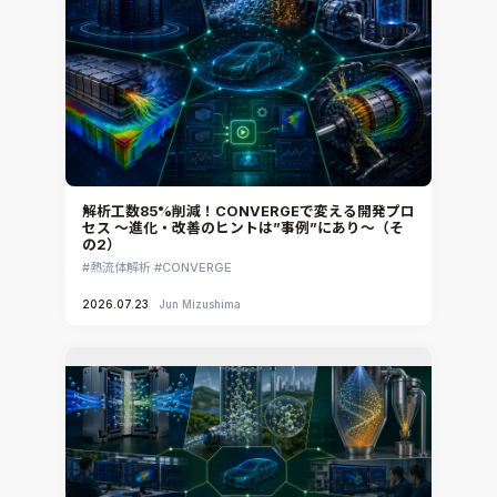
SIMULIA Abaqus Unified FEA
音響設計
Simcenter Flotherm
CAE分野におけるAIコンサルティング
Simcenter Flotherm XT
システム構築と開発
Ansys Electronics
DEMITASNX
Simcenter 3D Acoustics
Rocky
解析工数85%削減！CONVERGEで変える開発プロ
セス ～進化・改善のヒントは”事例”にあり～（そ
CATIA V5 Analysis
の2）
3DEXPERIENCE SIMULIA
熱流体解析
CONVERGE
Ansys EnSight
2026.07.23
Jun Mizushima
CADfix
DEP MeshWorks
ennovaCFD
MpCCI
Ansys Granta MI
Ansys Granta Selector