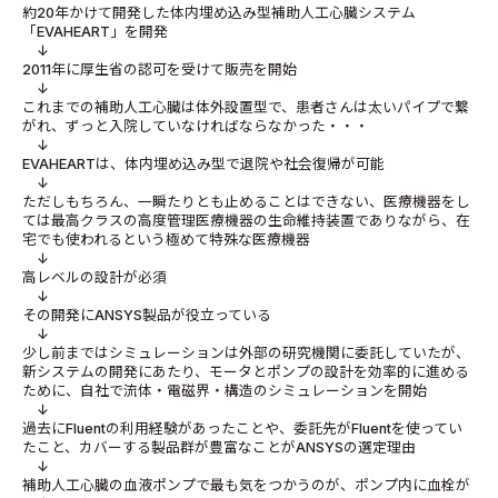
約20年かけて開発した体内埋め込み型補助人工心臓システム
「EVAHEART」を開発
↓
2011年に厚生省の認可を受けて販売を開始
↓
これまでの補助人工心臓は体外設置型で、患者さんは太いパイプで繋
がれ、ずっと入院していなければならなかった・・・
↓
EVAHEARTは、体内埋め込み型で退院や社会復帰が可能
↓
ただしもちろん、一瞬たりとも止めることはできない、医療機器をし
ては最高クラスの高度管理医療機器の生命維持装置でありながら、在
宅でも使われるという極めて特殊な医療機器
↓
高レベルの設計が必須
↓
その開発にANSYS製品が役立っている
↓
少し前まではシミュレーションは外部の研究機関に委託していたが、
新システムの開発にあたり、モータとポンプの設計を効率的に進める
ために、自社で流体・電磁界・構造のシミュレーションを開始
↓
過去にFluentの利用経験があったことや、委託先がFluentを使ってい
たこと、カバーする製品群が豊富なことがANSYSの選定理由
↓
補助人工心臓の血液ポンプで最も気をつかうのが、ポンプ内に血栓が