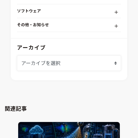
デジタルエンジニアリングプラットフォーム
ソフトウェア
RPA（自動化）・最適化・機械学習
Simcenter STAR-CCM+
組込みソフトウェア開発プラットフォーム
その他・お知らせ
Aras Innovator
安全性・信頼性分析
イベント情報
EASA
MILS/SILS/HILSプラットフォーム
IDAJからのお知らせ
アーカイブ
modeFRONTIER
システムシミュレーション
採用情報
VOLTA
熱流体解析
Ansys SCADE
構造解析
Ansys medini analyze
電子機器熱設計支援
xMOD
電磁界解析・EMC対策支援
GT-AutoLion
粒子解析
GT-SUITE
設計者CAE
Virtual Environment
関連記事
CAD連携・CAE業務支援
Ansys Fluids
材料選定支援
CONVERGE
MBDプロセス構築コンサルティング
iconCFD
CAEエンジニアリングコンサルティング