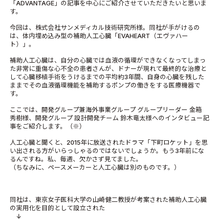
「ADVANTAGE」の記事を中心にご紹介させていただきたいと思いま
す。
今回は、株式会社サンメディカル技術研究所様。同社が手がけるの
は、体内埋め込み型の補助人工心臓「EVAHEART（エヴァハー
ト）」。
補助人工心臓は、自分の心臓では血液の循環ができなくなってしまっ
た非常に重傷な心不全の患者さんが、ドナーが現れて最終的な治療と
して心臓移植手術をうけるまでの平均約3年間、自身の心臓を残した
ままでその血液循環機能を補助するポンプの働きをする医療機器で
す。
ここでは、開発グループ兼海外事業グループ グループリーダー 金箱
秀樹様、開発グループ 設計開発チーム 鈴木竜太様へのインタビュー記
事をご紹介します。（※）
人工心臓と聞くと、2015年に放送されたドラマ「下町ロケット」を思
い出される方がいらっしゃるのではないでしょうか。もう3年前にな
るんですね。私、毎週、欠かさず見てました。
（ちなみに、ペースメーカーと人工心臓は別のものです。）
同社は、東京女子医科大学の山崎健二教授が考案された補助人工心臓
の実用化を目的として設立された
↓