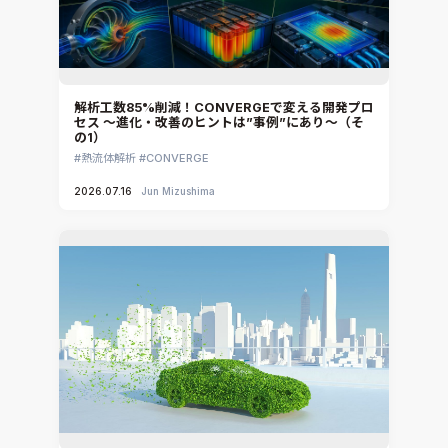
解析工数85%削減！CONVERGEで変える開発プロ
セス ～進化・改善のヒントは”事例”にあり～（そ
の1）
熱流体解析
CONVERGE
2026.07.16
Jun Mizushima