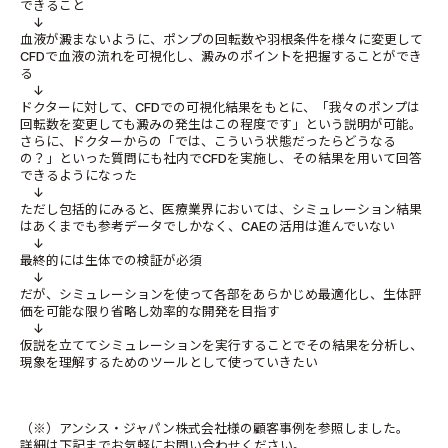
できること
↓
血液が澱まないように、ポンプの回転数や羽根条件を様々に変更して
CFDで血液の流れを可視化し、澱みのポイントを把握することができ
る
↓
ドクターに対して、CFDでの可視化結果をもとに、「我々のポンプは
回転数を変更しても澱みの発生はこの程度です」という説明が可能。
さらに、ドクターからの「では、こういう状態だったらどうなる
の？」といった質問にも社内でCFDを実施し、その結果を用いて回答
できるようになった
↓
ただし包括的にみると、医療業界においては、シミュレーション結果
はあくまでも参考データでしかなく、CAEの活用は進んでいない
↓
最終的には生体での検証が必須
↓
だが、シミュレーションを使って各部をあらかじめ最適化し、生体評
価を可能な限り省略し効率的な開発を目指す
↓
仮説を立ててシミュレーションを実行することでその結果を分析し、
現象を理解するためのツールとして使っていきたい
（※）アンシス・ジャパン株式会社様の顧客事例を参照しました。
詳細は下記までお気軽にお問い合わせください。