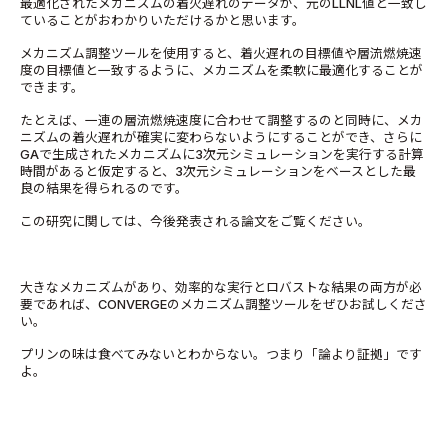
最適化されたメカニズムの着火遅れのデータが、元のLLNL値と一致し
ていることがおわかりいただけるかと思います。
メカニズム調整ツールを使用すると、着火遅れの目標値や層流燃焼速
度の目標値と一致するように、メカニズムを柔軟に最適化することが
できます。
たとえば、一連の層流燃焼速度に合わせて調整するのと同時に、メカ
ニズムの着火遅れが確実に変わらないようにすることができ、さらに
GAで生成されたメカニズムに3次元シミュレーションを実行する計算
時間があると仮定すると、3次元シミュレーションをベースとした最
良の結果を得られるのです。
この研究に関しては、今後発表される論文をご覧ください。
大きなメカニズムがあり、効率的な実行とロバストな結果の両方が必
要であれば、CONVERGEのメカニズム調整ツールをぜひお試しくださ
い。
プリンの味は食べてみないとわからない。つまり「論より証拠」です
よ。