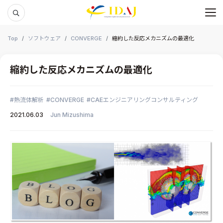
メ
本文までスキップする
Top
ソフトウェア
CONVERGE
縮約した反応メカニズムの最適化
縮約した反応メカニズムの最適化
熱流体解析
CONVERGE
CAEエンジニアリングコンサルティング
2021.06.03
Jun Mizushima