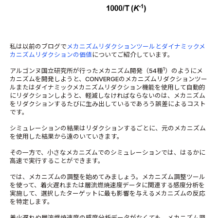
私は以前のブログで
メカニズムリダクションツールとダイナミックメ
カニズムリダクションの価値
についてご紹介しています。
1
アルゴンヌ国立研究所が行ったメカニズム開発（54種
）のようにメ
カニズムを開発しようと、CONVERGEのメカニズムリダクションツー
ルまたはダイナミックメカニズムリダクション機能を使用して自動的
にリダクションしようと、軽減しなければならないのは、メカニズム
をリダクションするたびに生み出しているであろう誤差によるコスト
です。
シミュレーションの結果はリダクションするごとに、元のメカニズム
を使用した結果から遠のいていきます。
その一方で、小さなメカニズムでのシミュレーションでは、はるかに
高速で実行することができます。
では、メカニズムの調整を始めてみましょう。メカニズム調整ツール
を使って、着火遅れまたは層流燃焼速度データに関連する感度分析を
実施して、選択したターゲットに最も影響を与えるメカニズムの反応
を特定します。
着火遅れや層流燃焼速度の感度分析データがなくても、メカニズム調