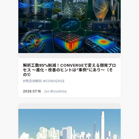
ennovaCFD
MpCCI
Ansys Granta MI
Ansys Granta Selector
解析工数85%削減！CONVERGEで変える開発プロ
セス ～進化・改善のヒントは”事例”にあり～（そ
の1）
熱流体解析
CONVERGE
2026.07.16
Jun Mizushima