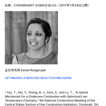
出典：CONVERGENT SCIENCE BLOG（2017年7月24日公開）
主任研究員 Sarani Rangarajan
OPTIMIZING A REDUCED REACTION MECHANIS
Yao, T., Pei, Y., Zhong, B.-J., Som, S., and Lu, T.,
“A Hybrid
1
Mechanism for n-Dodecane Combustion with Optimized Low-
Temperature Chemistry,”
9th National Combustion Meeting of the
Central States Section of the Combustion Institution, Cincinnati, OH,