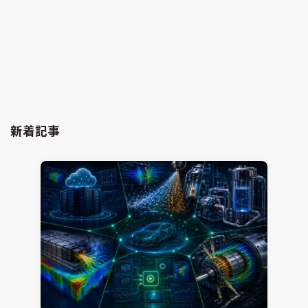
カーボンニュートラル実現に向けた水素・新燃料の
利活用（続報）
熱流体解析
CONVERGE
2026.02.03
Jun Mizushima
新着記事