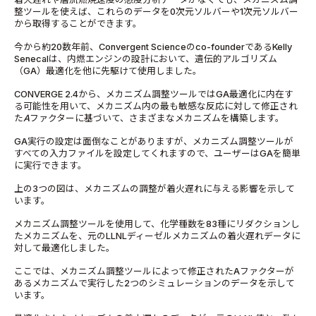
整ツールを使えば、これらのデータを0次元ソルバーや1次元ソルバー
から取得することができます。
今から約20数年前、Convergent Scienceのco-founderであるKelly
Senecalは、内燃エンジンの設計において、遺伝的アルゴリズム
（GA）最適化を他に先駆けて使用しました。
CONVERGE 2.4から、メカニズム調整ツールではGA最適化に内在す
る可能性を用いて、メカニズム内の最も敏感な反応に対して修正され
た
A
ファクターに基づいて、さまざまなメカニズムを構築します。
GA実行の設定は面倒なことがありますが、メカニズム調整ツールが
すべての入力ファイルを設定してくれますので、ユーザーはGAを簡単
に実行できます。
上の3つの図は、メカニズムの調整が着火遅れに与える影響を示して
います。
メカニズム調整ツールを使用して、化学種数を83種にリダクションし
たメカニズムを、元のLLNLディーゼルメカニズムの着火遅れデータに
対して最適化しました。
ここでは、メカニズム調整ツールによって修正されたAファクターが
あるメカニズムで実行した2つのシミュレーションのデータを示して
います。