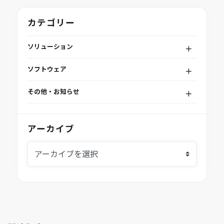
カテゴリー
ソリューション
デジタルエンジニアリングプラットフォーム
ソフトウェア
RPA（自動化）・最適化・機械学習
Simcenter STAR-CCM+
組込みソフトウェア開発プラットフォーム
その他・お知らせ
Aras Innovator
安全性・信頼性分析
イベント情報
EASA
MILS/SILS/HILSプラットフォーム
IDAJからのお知らせ
アーカイブ
modeFRONTIER
システムシミュレーション
採用情報
VOLTA
熱流体解析
Ansys SCADE
構造解析
Ansys medini analyze
電子機器熱設計支援
xMOD
電磁界解析・EMC対策支援
GT-AutoLion
粒子解析
GT-SUITE
設計者CAE