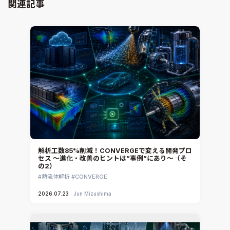
Virtual Environment
関連記事
CAD連携・CAE業務支援
Ansys Fluids
材料選定支援
CONVERGE
MBDプロセス構築コンサルティング
iconCFD
CAEエンジニアリングコンサルティング
SIMULIA Abaqus Unified FEA
音響設計
Simcenter Flotherm
CAE分野におけるAIコンサルティング
Simcenter Flotherm XT
システム構築と開発
Ansys Electronics
DEMITASNX
Simcenter 3D Acoustics
Rocky
解析工数85%削減！CONVERGEで変える開発プロ
セス ～進化・改善のヒントは”事例”にあり～（そ
CATIA V5 Analysis
の2）
3DEXPERIENCE SIMULIA
熱流体解析
CONVERGE
Ansys EnSight
2026.07.23
Jun Mizushima
CADfix
DEP MeshWorks