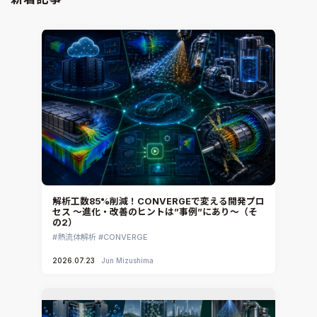
解析工数85%削減！CONVERGEで変える開発プロ
セス ～進化・改善のヒントは”事例”にあり～（そ
の2）
熱流体解析
CONVERGE
2026.07.23
Jun Mizushima