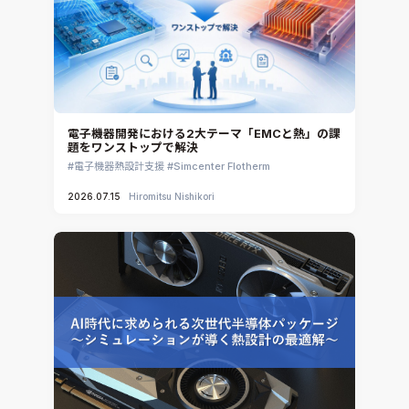
CAE分野におけるAIコンサルティング
Simcenter Flotherm XT
システム構築と開発
Ansys Electronics
DEMITASNX
Simcenter 3D Acoustics
Rocky
電子機器開発における2大テーマ「EMCと熱」の課
題をワンストップで解決
CATIA V5 Analysis
電子機器熱設計支援
Simcenter Flotherm
3DEXPERIENCE SIMULIA
2026.07.15
Hiromitsu Nishikori
Ansys EnSight
CADfix
DEP MeshWorks
ennovaCFD
MpCCI
Ansys Granta MI
Ansys Granta Selector