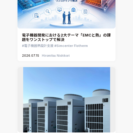
電子機器開発における2大テーマ「EMCと熱」の課
題をワンストップで解決
電子機器熱設計支援
Simcenter Flotherm
2026.07.15
Hiromitsu Nishikori