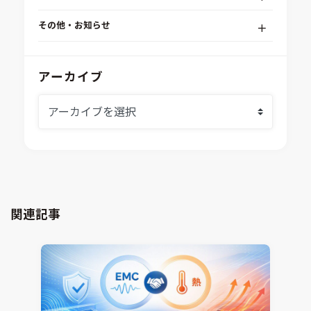
RPA（自動化）・最適化・機械学習
Simcenter STAR-CCM+
組込みソフトウェア開発プラットフォーム
その他・お知らせ
Aras Innovator
安全性・信頼性分析
イベント情報
EASA
MILS/SILS/HILSプラットフォーム
IDAJからのお知らせ
アーカイブ
modeFRONTIER
システムシミュレーション
採用情報
VOLTA
熱流体解析
Ansys SCADE
構造解析
Ansys medini analyze
電子機器熱設計支援
xMOD
電磁界解析・EMC対策支援
GT-AutoLion
粒子解析
GT-SUITE
設計者CAE
Virtual Environment
関連記事
CAD連携・CAE業務支援
Ansys Fluids
材料選定支援
CONVERGE
MBDプロセス構築コンサルティング
iconCFD
CAEエンジニアリングコンサルティング
SIMULIA Abaqus Unified FEA
音響設計
Simcenter Flotherm