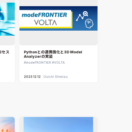
CONVERGE
MBDプロセス構築コンサルティング
iconCFD
CAEエンジニアリングコンサルティング
SIMULIA Abaqus Unified FEA
音響設計
Simcenter Flotherm
CAE分野におけるAIコンサルティング
Simcenter Flotherm XT
システム構築と開発
Ansys Electronics
ロセス
Pythonとの連携強化と3D Model
DEMITASNX
Analyzerの実装
Simcenter 3D Acoustics
modeFRONTIER
VOLTA
Rocky
2023.12.12
Ouichi Shimizu
CATIA V5 Analysis
3DEXPERIENCE SIMULIA
Ansys EnSight
CADfix
DEP MeshWorks
ennovaCFD
MpCCI