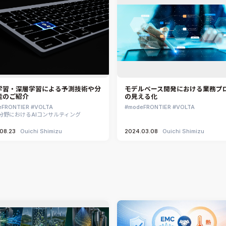
学習・深層学習による予測技術や分
モデルベース開発における業務プ
能のご紹介
の見える化
eFRONTIER
VOLTA
modeFRONTIER
VOLTA
E分野におけるAIコンサルティング
08.23
Ouichi Shimizu
2024.03.08
Ouichi Shimizu