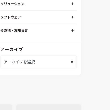
ソリューション
デジタルエンジニアリングプラットフォーム
ソフトウェア
RPA（自動化）・最適化・機械学習
Simcenter STAR-CCM+
組込みソフトウェア開発プラットフォーム
その他・お知らせ
Aras Innovator
安全性・信頼性分析
イベント情報
EASA
MILS/SILS/HILSプラットフォーム
IDAJからのお知らせ
modeFRONTIER
システムシミュレーション
アーカイブ
採用情報
VOLTA
熱流体解析
Ansys SCADE
構造解析
Ansys medini analyze
電子機器熱設計支援
xMOD
電磁界解析・EMC対策支援
GT-AutoLion
粒子解析
GT-SUITE
設計者CAE
Virtual Environment
CAD連携・CAE業務支援
Ansys Fluids
材料選定支援