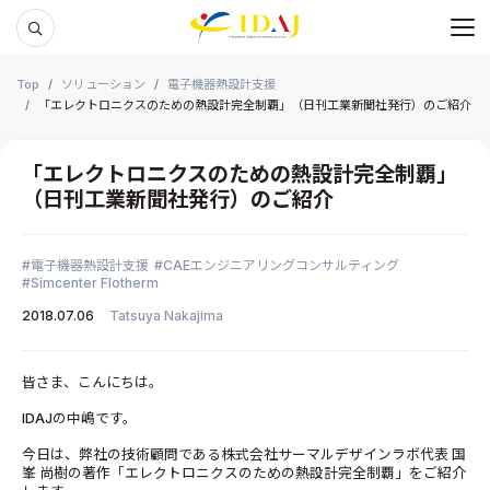
メ
本文までスキップする
Top
ソリューション
電子機器熱設計支援
「エレクトロニクスのための熱設計完全制覇」（日刊工業新聞社発行）のご紹介
「エレクトロニクスのための熱設計完全制覇」
（日刊工業新聞社発行）のご紹介
電子機器熱設計支援
CAEエンジニアリングコンサルティング
Simcenter Flotherm
2018.07.06
Tatsuya Nakajima
皆さま、こんにちは。
IDAJの中嶋です。
今日は、弊社の技術顧問である株式会社サーマルデザインラボ代表 国
峯 尚樹の著作「エレクトロニクスのための熱設計完全制覇」をご紹介