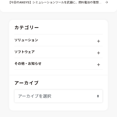
【今日のANSYS】シミュレーションツールを武器に、燃料電池の理想構造と実現技術の開発に挑戦（パナソニック様）
カテゴリー
ソリューション
デジタルエンジニアリングプラットフォーム
ソフトウェア
RPA（自動化）・最適化・機械学習
Simcenter STAR-CCM+
組込みソフトウェア開発プラットフォーム
その他・お知らせ
Aras Innovator
安全性・信頼性分析
イベント情報
EASA
MILS/SILS/HILSプラットフォーム
IDAJからのお知らせ
アーカイブ
modeFRONTIER
システムシミュレーション
採用情報
VOLTA
熱流体解析
Ansys SCADE
構造解析
Ansys medini analyze
電子機器熱設計支援
xMOD
電磁界解析・EMC対策支援