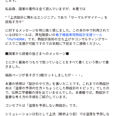
します。
私自身、国峯の著作は全て読んでいますが、本著では
”「上流設計に携わるエンジニア」であり「サーマルデザイナー」を
目指す方々”
に対するメッセージを特に強く感じました。この本の中で利用されて
いるCFDツールは、弊社取扱いの
電子機器専用熱設計支援ツール
「FloTHERM」
です。熱設計技術の立ち上げやコンサルティングサー
ビスでご支援が可能ですのでお気軽に下記までご連絡ください。
■国峯から読者の皆さまへのメッセージ■
とにかく最後のつもりで知っていることをすべて書くという勢いで書
きました。
結局ページが多すぎて3割カットしましたが・・・。
本書の特徴は「設計のやり方」を書いたことです。これまでの熱設計
本は「温度の予測の仕方＋ちょっとした熱設計のトピック」でしたの
で、伝熱工学書籍の域を出ていませんでした。本書籍では、熱設計で
重要な考え方の手順をご紹介しています。
コンセプトは「温度を予測しない熱設計」です。
シミュレーションは別として上流（解析より前）では温度を予測しな