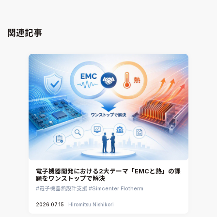
GT-AutoLion
粒子解析
GT-SUITE
設計者CAE
Virtual Environment
関連記事
CAD連携・CAE業務支援
Ansys Fluids
材料選定支援
CONVERGE
MBDプロセス構築コンサルティング
iconCFD
CAEエンジニアリングコンサルティング
SIMULIA Abaqus Unified FEA
音響設計
Simcenter Flotherm
CAE分野におけるAIコンサルティング
Simcenter Flotherm XT
システム構築と開発
Ansys Electronics
DEMITASNX
Simcenter 3D Acoustics
Rocky
電子機器開発における2大テーマ「EMCと熱」の課
題をワンストップで解決
CATIA V5 Analysis
電子機器熱設計支援
Simcenter Flotherm
3DEXPERIENCE SIMULIA
2026.07.15
Hiromitsu Nishikori
Ansys EnSight