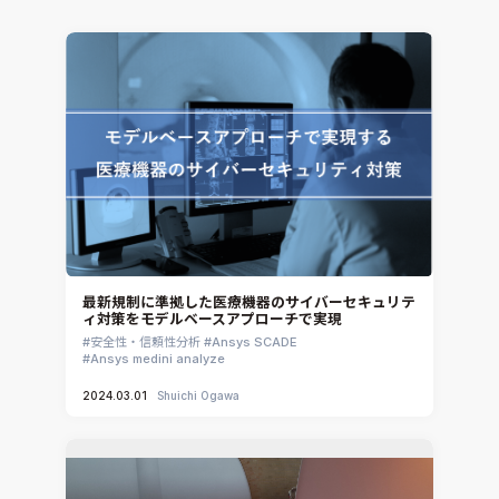
Ansys Fluids
材料選定支援
CONVERGE
MBDプロセス構築コンサルティング
iconCFD
CAEエンジニアリングコンサルティング
SIMULIA Abaqus Unified FEA
音響設計
Simcenter Flotherm
CAE分野におけるAIコンサルティング
Simcenter Flotherm XT
システム構築と開発
Ansys Electronics
DEMITASNX
Simcenter 3D Acoustics
Rocky
最新規制に準拠した医療機器のサイバーセキュリテ
ィ対策をモデルベースアプローチで実現
CATIA V5 Analysis
安全性・信頼性分析
Ansys SCADE
3DEXPERIENCE SIMULIA
Ansys medini analyze
Ansys EnSight
2024.03.01
Shuichi Ogawa
CADfix
DEP MeshWorks
ennovaCFD