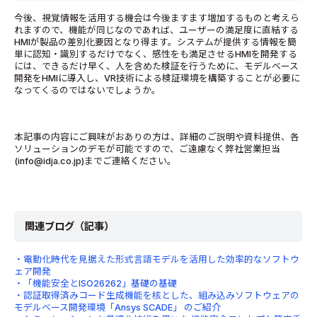
今後、視覚情報を活用する機会は今後ますます増加するものと考えら
れますので、機能が同じなのであれば、ユーザーの満足度に直結する
HMIが製品の差別化要因となり得ます。システムが提供する情報を簡
単に認知・識別するだけでなく、感性をも満足させるHMIを開発する
には、できるだけ早く、人を含めた検証を行うために、モデルベース
開発をHMIに導入し、VR技術による検証環境を構築することが必要に
なってくるのではないでしょうか。
本記事の内容にご興味がおありの方は、詳細のご説明や資料提供、各
ソリューションのデモが可能ですので、ご遠慮なく弊社営業担当
(info@idja.co.jp)までご連絡ください。
関連ブログ（記事）
・電動化時代を見据えた形式言語モデルを活用した効率的なソフトウ
ェア開発
・「機能安全とISO26262」基礎の基礎
・認証取得済みコード生成機能を核とした、組み込みソフトウェアの
モデルベース開発環境「Ansys SCADE」 のご紹介