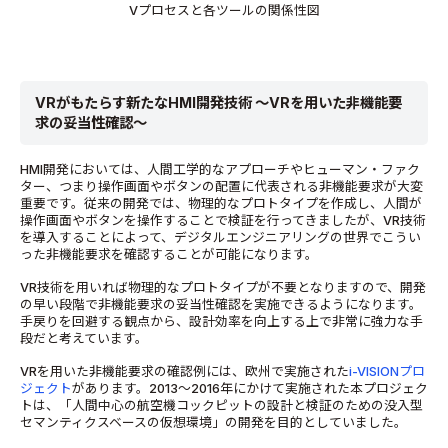
Vプロセスと各ツールの関係性図
VRがもたらす新たなHMI開発技術 ～VRを用いた非機能要
求の妥当性確認～
HMI開発においては、人間工学的なアプローチやヒューマン・ファク
ター、つまり操作画面やボタンの配置に代表される非機能要求が大変
重要です。従来の開発では、物理的なプロトタイプを作成し、人間が
操作画面やボタンを操作することで検証を行ってきましたが、VR技術
を導入することによって、デジタルエンジニアリングの世界でこうい
った非機能要求を確認することが可能になります。
VR技術を用いれば物理的なプロトタイプが不要となりますので、開発
の早い段階で非機能要求の妥当性確認を実施できるようになります。
手戻りを回避する観点から、設計効率を向上する上で非常に強力な手
段だと考えています。
VRを用いた非機能要求の確認例には、欧州で実施された
i-VISIONプロ
ジェクト
があります。2013～2016年にかけて実施された本プロジェク
トは、「人間中心の航空機コックピットの設計と検証のための没入型
セマンティクスベースの仮想環境」の開発を目的としていました。