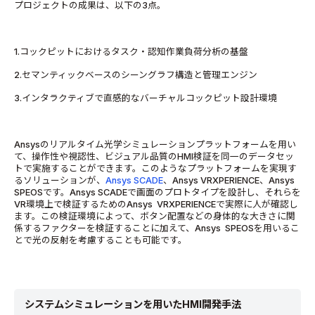
プロジェクトの成果は、以下の3点。
1.コックピットにおけるタスク・認知作業負荷分析の基盤
2.セマンティックベースのシーングラフ構造と管理エンジン
3.インタラクティブで直感的なバーチャルコックピット設計環境
Ansysのリアルタイム光学シミュレーションプラットフォームを用い
て、操作性や視認性、ビジュアル品質のHMI検証を同一のデータセッ
トで実施することができます。このようなプラットフォームを実現す
るソリューションが、
Ansys SCADE
、Ansys VRXPERIENCE、Ansys
SPEOSです。Ansys SCADEで画面のプロトタイプを設計し、それらを
VR環境上で検証するためのAnsys VRXPERIENCEで実際に人が確認し
ます。この検証環境によって、ボタン配置などの身体的な大きさに関
係するファクターを検証することに加えて、Ansys SPEOSを用いるこ
とで光の反射を考慮することも可能です。
システムシミュレーションを用いたHMI開発手法