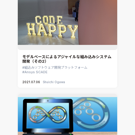
MpCCI
Ansys Granta MI
Ansys Granta Selector
モデルベースによるアジャイルな組み込みシステム
開発（その2）
組込みソフトウェア開発プラットフォーム
Ansys SCADE
2021.07.06
Shuichi Ogawa