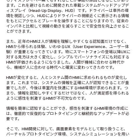
らディスプレイへ一瞬でもずれることが事故の原因となることがあり
ます。これを避けるために開発された車載システムがヘッドアップデ
ィスプレイ（Head-Up Display、HUD）です。ドライバーは車外の環
境を視認しつつ、HUDによりドライバーの視線近くに表示される情報
をもとにアクセルとブレーキを操作することになりますので、従来の
インパネと比較して視線の動きを減らすことで安全性を向上させるこ
とができます。
また、近年のHMIは人が情報を理解しやすくなる認知面だけでなく、
HMIから得られる体験、いわゆるUX（User Experience、ユーザー体
験）が重要となってきています。特にスマートフォンの登場以降UXに
対する見方は大きく変化し、シンプルでパーソナライズにも対応する
HMIが評価されるようになりました。人間が機械に合わせる時代か
ら、機械が人に合わせる時代へと確実に変わってきたのです。
HMIが変化すると、人とシステム間のHMIに求められるものが変化し
ます。これまでは、システムの情報を正確に人が認知できることが重
要でしたが、今後は車室内を快適にするHMI環境が求められます。つ
まり、情報を認知しやすくするだけではなく、人が満足感を得られる
ように感性を刺激するHMIが不可欠なのです。
情報を簡単に認知することができ、感性を刺激するHMI環境の作成に
は、徹底的で反復的なプロトタイピングと継続的なアップデートが必
要です。
そこで、HMI開発に対して、画面要素をモデルとして取り扱うこと、
バーチャルプロトタイピング環境、システムシミュレーションを用い