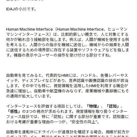
IDAJの小川です。
Human Machine Interface（Human Machine Interface、ヒューマン
マシンインターフェース）は、比較的新しい概念で、人と対象とする
何かが触れ合う接触部を指します。例えば、人間が機械を使用する例
を考えると、人間からの指示を機械に送信し、機械からの結果を人間
に送信するための境界部に存在する装置やソフトウェアなどを指しま
す。機器の表示やユーザーの操作を受け付ける部分ですね。
自動車を見てみると、代表的なHMIには、ハンドル、各種レバーやス
イッチ、ディスプレイなどがあり、音声認識や画像認識の技術が該当
します。その中でも特に、視覚情報を活用したHMIを利用する機会が
急速に増加し、自動車や航空機のみならず、産業機械や農耕機にもそ
の適用が拡大しています。
インターフェースを評価する項目としては、
「物理」
、
「認知」
、
「感性」
の3つの視点が求められます。視覚情報を取り扱うインター
フェース設計では、特に「認知」に関する部分が重要です。認知面に
おける考慮が重要な理由の一つが、“安全性の向上”。
自動車を運転中にドライバーが速度計を確認する場合、視線が前方か