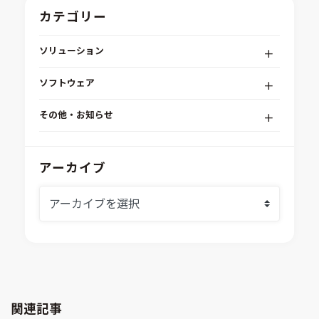
カテゴリー
ソリューション
デジタルエンジニアリングプラットフォーム
ソフトウェア
RPA（自動化）・最適化・機械学習
Simcenter STAR-CCM+
組込みソフトウェア開発プラットフォーム
その他・お知らせ
Aras Innovator
安全性・信頼性分析
イベント情報
EASA
MILS/SILS/HILSプラットフォーム
IDAJからのお知らせ
アーカイブ
modeFRONTIER
システムシミュレーション
採用情報
VOLTA
熱流体解析
Ansys SCADE
構造解析
Ansys medini analyze
電子機器熱設計支援
xMOD
電磁界解析・EMC対策支援
GT-AutoLion
粒子解析
GT-SUITE
設計者CAE
Virtual Environment
関連記事
CAD連携・CAE業務支援