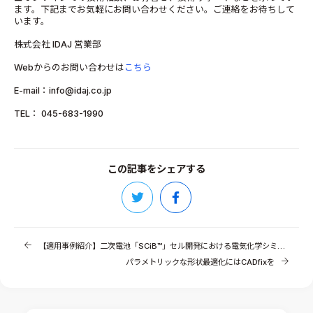
ます。下記までお気軽にお問い合わせください。ご連絡をお待ちして
います。
株式会社 IDAJ 営業部
Webからのお問い合わせは
こちら
E-mail：info@idaj.co.jp
TEL： 045-683-1990
この記事をシェアする
【適用事例紹介】二次電池「SCiB™」セル開発における電気化学シミュレーションにGT-AutoLionをご活用（東芝様）
パラメトリックな形状最適化にはCADfixを