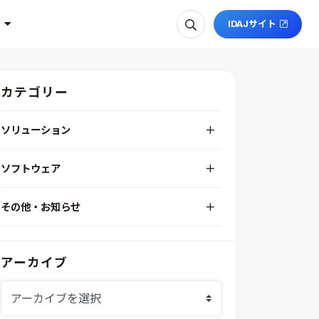
IDAJサイト
カテゴリー
ソリューション
デジタルエンジニアリングプラットフォーム
ソフトウェア
RPA（自動化）・最適化・機械学習
Simcenter STAR-CCM+
組込みソフトウェア開発プラットフォーム
その他・お知らせ
Aras Innovator
安全性・信頼性分析
イベント情報
EASA
MILS/SILS/HILSプラットフォーム
IDAJからのお知らせ
modeFRONTIER
システムシミュレーション
アーカイブ
採用情報
VOLTA
熱流体解析
Ansys SCADE
構造解析