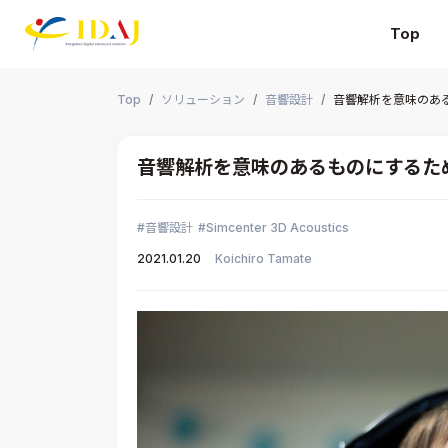
Top
本文までスキップする
Top
ソリューション
音響設計
音響解析を意味のあ
音響解析を意味のあるものにするた
音響設計
Simcenter 3D Acoustics
2021.01.20
Koichiro Tamate