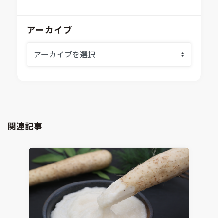
Aras Innovator
安全性・信頼性分析
イベント情報
EASA
MILS/SILS/HILSプラットフォーム
IDAJからのお知らせ
アーカイブ
modeFRONTIER
システムシミュレーション
採用情報
VOLTA
熱流体解析
Ansys SCADE
構造解析
Ansys medini analyze
電子機器熱設計支援
xMOD
電磁界解析・EMC対策支援
GT-AutoLion
粒子解析
GT-SUITE
設計者CAE
Virtual Environment
関連記事
CAD連携・CAE業務支援
Ansys Fluids
材料選定支援
CONVERGE
MBDプロセス構築コンサルティング
iconCFD
CAEエンジニアリングコンサルティング
SIMULIA Abaqus Unified FEA
音響設計
Simcenter Flotherm
CAE分野におけるAIコンサルティング
Simcenter Flotherm XT
システム構築と開発