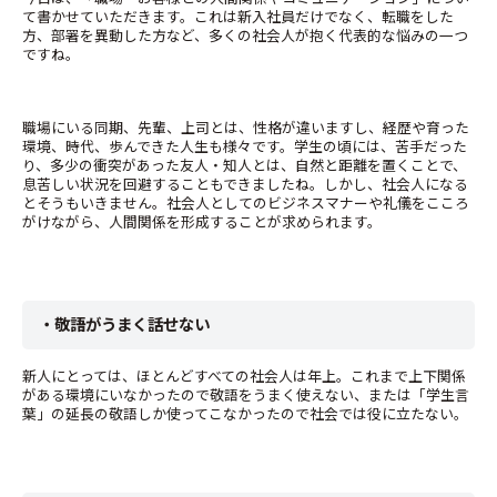
て書かせていただきます。これは新入社員だけでなく、転職をした
方、部署を異動した方など、多くの社会人が抱く代表的な悩みの一つ
ですね。
職場にいる同期、先輩、上司とは、性格が違いますし、経歴や育った
環境、時代、歩んできた人生も様々です。学生の頃には、苦手だった
り、多少の衝突があった友人・知人とは、自然と距離を置くことで、
息苦しい状況を回避することもできましたね。しかし、社会人になる
とそうもいきません。社会人としてのビジネスマナーや礼儀をこころ
がけながら、人間関係を形成することが求められます。
・敬語がうまく話せない
新人にとっては、ほとんどすべての社会人は年上。これまで上下関係
がある環境にいなかったので敬語をうまく使えない、または「学生言
葉」の延長の敬語しか使ってこなかったので社会では役に立たない。