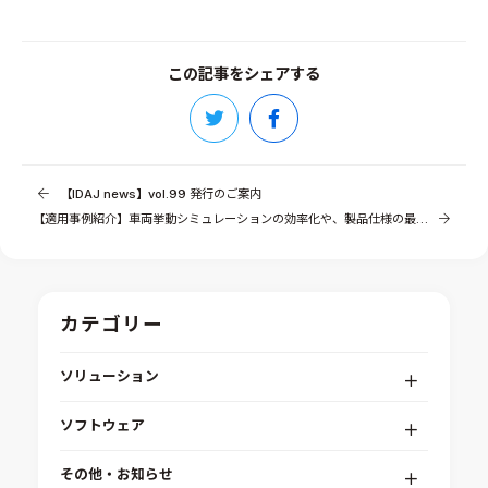
この記事をシェアする
【IDAJ news】vol.99 発行のご案内
【適用事例紹介】車両挙動シミュレーションの効率化や、製品仕様の最適化等に「modeFRONTIER」をご活用（GKN ドライブライン ジャパン 様）
カテゴリー
ソリューション
デジタルエンジニアリングプラットフォーム
ソフトウェア
RPA（自動化）・最適化・機械学習
Simcenter STAR-CCM+
組込みソフトウェア開発プラットフォーム
その他・お知らせ