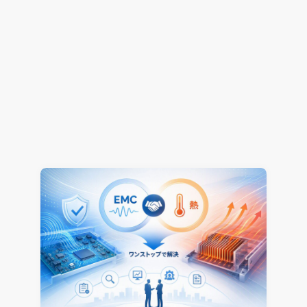
解析工数85%削減！CONVERGEで変える開発プロ
セス ～進化・改善のヒントは”事例”にあり～（そ
の1）
熱流体解析
CONVERGE
2026.07.16
Jun Mizushima