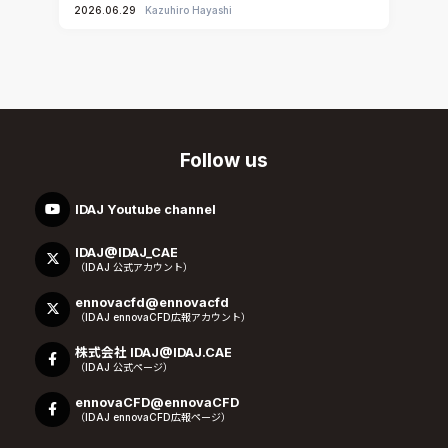
2026.06.29
Kazuhiro Hayashi
Follow us
IDAJ Youtube channel
IDAJ@IDAJ_CAE
（IDAJ 公式アカウント）
ennovacfd@ennovacfd
（IDAJ ennovaCFD広報アカウント）
株式会社 IDAJ@IDAJ.CAE
（IDAJ 公式ページ）
ennovaCFD@ennovaCFD
（IDAJ ennovaCFD広報ページ）