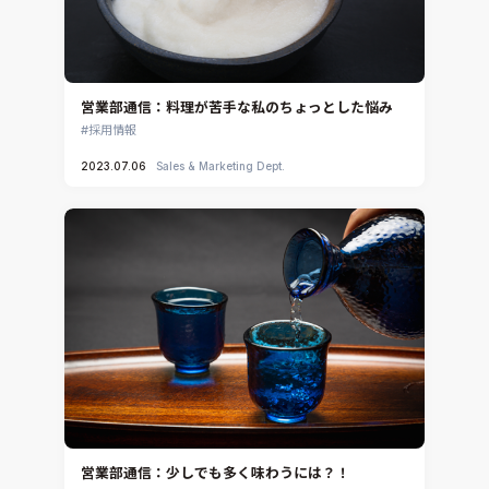
Ansys Electronics
DEMITASNX
Simcenter 3D Acoustics
Rocky
営業部通信：料理が苦手な私のちょっとした悩み
CATIA V5 Analysis
採用情報
3DEXPERIENCE SIMULIA
2023.07.06
Sales & Marketing Dept.
Ansys EnSight
CADfix
DEP MeshWorks
ennovaCFD
MpCCI
Ansys Granta MI
Ansys Granta Selector
営業部通信：少しでも多く味わうには？！