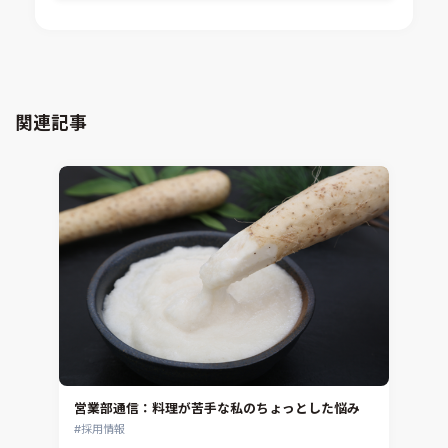
Ansys medini analyze
電子機器熱設計支援
xMOD
電磁界解析・EMC対策支援
GT-AutoLion
粒子解析
GT-SUITE
設計者CAE
Virtual Environment
関連記事
CAD連携・CAE業務支援
Ansys Fluids
材料選定支援
CONVERGE
MBDプロセス構築コンサルティング
iconCFD
CAEエンジニアリングコンサルティング
SIMULIA Abaqus Unified FEA
音響設計
Simcenter Flotherm
CAE分野におけるAIコンサルティング
Simcenter Flotherm XT
システム構築と開発
Ansys Electronics
DEMITASNX
Simcenter 3D Acoustics
Rocky
営業部通信：料理が苦手な私のちょっとした悩み
CATIA V5 Analysis
採用情報