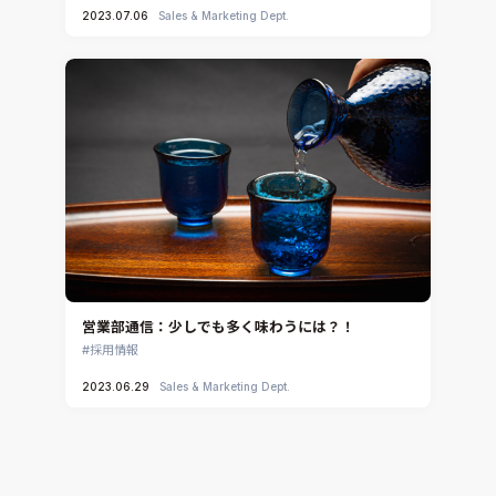
3DEXPERIENCE SIMULIA
2023.07.06
Sales & Marketing Dept.
Ansys EnSight
CADfix
DEP MeshWorks
ennovaCFD
MpCCI
Ansys Granta MI
Ansys Granta Selector
営業部通信：少しでも多く味わうには？！
採用情報
2023.06.29
Sales & Marketing Dept.