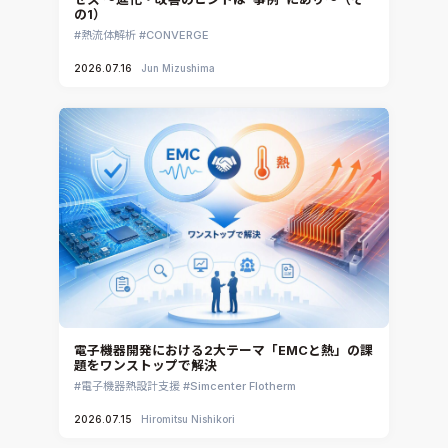
の1）
熱流体解析
CONVERGE
2026.07.16
Jun Mizushima
電子機器開発における2大テーマ「EMCと熱」の課
題をワンストップで解決
電子機器熱設計支援
Simcenter Flotherm
2026.07.15
Hiromitsu Nishikori