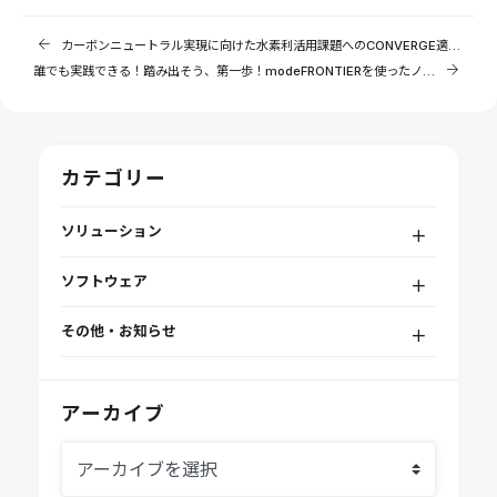
カーボンニュートラル実現に向けた水素利活用課題へのCONVERGE適用 ～実機適用に向けて～（その2）
誰でも実践できる！踏み出そう、第一歩！modeFRONTIERを使ったノーコードデータサイエンス（その1）
カテゴリー
ソリューション
デジタルエンジニアリングプラットフォーム
ソフトウェア
RPA（自動化）・最適化・機械学習
Simcenter STAR-CCM+
組込みソフトウェア開発プラットフォーム
その他・お知らせ
Aras Innovator
安全性・信頼性分析
イベント情報
EASA
MILS/SILS/HILSプラットフォーム
IDAJからのお知らせ
アーカイブ
modeFRONTIER
システムシミュレーション
採用情報
VOLTA
熱流体解析
Ansys SCADE
構造解析