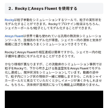
2．RockyとAnsys Fluent を使用する
Rocky
は粒子挙動をシミュレーションするツールで、粒子の実形状を
モデル化することができます。Rockyでプロテイン粉末はもちろん、
シェイカーボールも1粒子としてモデル化することができます。
Ansys Fluent
は世界で最も使われている汎用の熱流体シミュレーショ
ンツールで、混相流のモデル化が得意。シェイカー内の液体と気体が
複雑に混ざり現象もうまくシミュレーションできそうです。
RockyとAnsys Fluentの相互連成は簡単ですから、シェイカー内の粒
子攪拌を適切にモデル化することができそうです。
かなり様相が異なりますが、この流動床のシミュレーション事例では
粒子をRockyで、下から吹き上げる高温空気をAnsys Fluentでモデル
化し連成し、撹拌状況をシミュレーションしています。動画の途中
で、粒子内にリング状の物体が一緒に移動しますから、これをシャイ
カーボールだと見立てていただくと少しイメージが沸くかもしれませ
ん。もちろん、流体側が混相流になっても機能上は問題ありません。