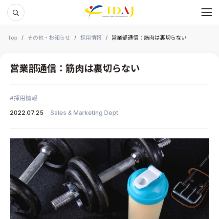
メ
本文までスキップする
Top
その他・お知らせ
採用情報
営業部通信：筋肉は裏切らない
営業部通信：筋肉は裏切らない
採用情報
2022.07.25
Sales & Marketing Dept.