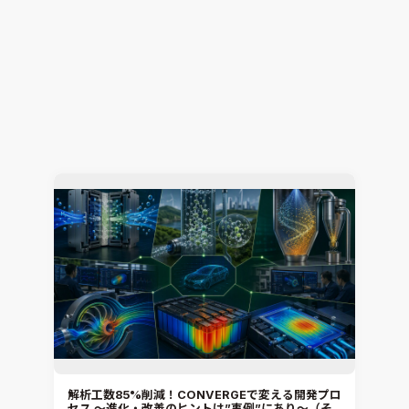
解析工数85%削減！CONVERGEで変える開発プロ
セス ～進化・改善のヒントは”事例”にあり～（そ
の2）
熱流体解析
CONVERGE
2026.07.23
Jun Mizushima
解析工数85%削減！CONVERGEで変える開発プロ
セス ～進化・改善のヒントは”事例”にあり～（そ