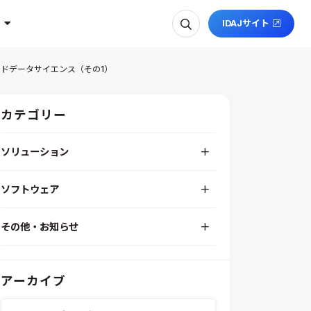
IDAJサイト
ードデータサイエンス（その1）
カテゴリー
ソリューション
デジタルエンジニアリングプラットフォーム
ソフトウェア
RPA（自動化）・最適化・機械学習
Simcenter STAR-CCM+
組込みソフトウェア開発プラットフォーム
その他・お知らせ
Aras Innovator
安全性・信頼性分析
イベント情報
EASA
MILS/SILS/HILSプラットフォーム
IDAJからのお知らせ
modeFRONTIER
システムシミュレーション
アーカイブ
採用情報
VOLTA
熱流体解析