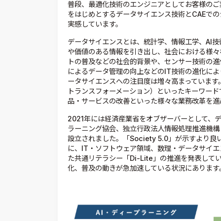
普段、最適化技術のエンジニアとしてお客様のご
をはじめとするデータサイエンス技術とCAEで
実感しています。
データサイエンスとは、統計学、情報工学、AI
や価値のある情報を引き出し、社会における様々
トの普及などの社会的背景や、センサー技術の進
によるデータ管理の向上などのIT技術の進化に
ータサイエンスへの注目度は増々高まっています。
トランスフォーメーション）といったキーワード
品・サービスの改善といった様々な業務改革を進
2021年には経済産業省をオブザーバーとして、
ラーニング協会、独立行政法人情報処理推進機構（
設立されました。「Society 5.0」が示す
に、IT・ソフトウェア領域、数理・データサイ
た共通リテラシー「Di-Lite」の推進を発表し
化、普及の動きが急加速している状況にあります