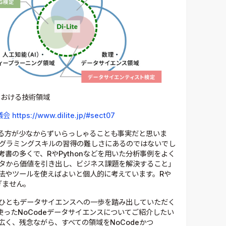
teにおける技術領域
ps://www.dilite.jp/#sect07
れる方が少なからずいらっしゃることも事実だと思いま
プログラミングスキルの習得の難しさにあるのではないでし
書の多くで、RやPythonなどを用いた分析事例をよく
タから価値を引き出し、ビジネス課題を解決すること」
法やツールを使えばよいと個人的に考えています。Rや
ぎません。
ひともデータサイエンスへの一歩を踏み出していただく
を使ったNoCodeデータサイエンスについてご紹介したい
く、残念ながら、すべての領域をNoCodeかつ