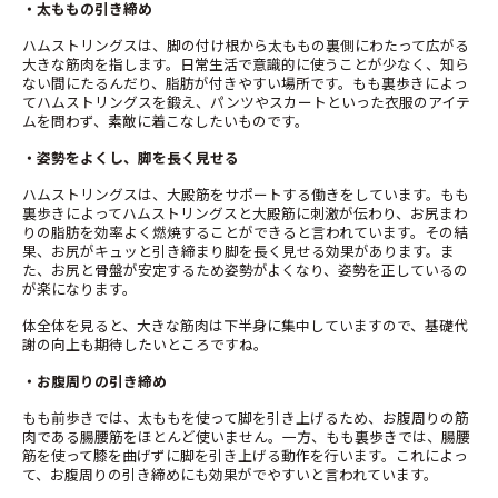
・太ももの引き締め
ハムストリングスは、脚の付け根から太ももの裏側にわたって広がる
大きな筋肉を指します。日常生活で意識的に使うことが少なく、知ら
ない間にたるんだり、脂肪が付きやすい場所です。もも裏歩きによっ
てハムストリングスを鍛え、パンツやスカートといった衣服のアイテ
ムを問わず、素敵に着こなしたいものです。
・姿勢をよくし、脚を長く見せる
ハムストリングスは、大殿筋をサポートする働きをしています。もも
裏歩きによってハムストリングスと大殿筋に刺激が伝わり、お尻まわ
りの脂肪を効率よく燃焼することができると言われています。その結
果、お尻がキュッと引き締まり脚を長く見せる効果があります。ま
た、お尻と骨盤が安定するため姿勢がよくなり、姿勢を正しているの
が楽になります。
体全体を見ると、大きな筋肉は下半身に集中していますので、基礎代
謝の向上も期待したいところですね。
・お腹周りの引き締め
もも前歩きでは、太ももを使って脚を引き上げるため、お腹周りの筋
肉である腸腰筋をほとんど使いません。一方、もも裏歩きでは、腸腰
筋を使って膝を曲げずに脚を引き上げる動作を行います。これによっ
て、お腹周りの引き締めにも効果がでやすいと言われています。