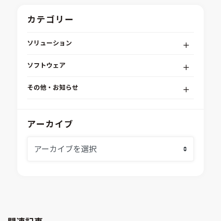
カテゴリー
ソリューション
デジタルエンジニアリングプラットフォーム
ソフトウェア
RPA（自動化）・最適化・機械学習
Simcenter STAR-CCM+
組込みソフトウェア開発プラットフォーム
その他・お知らせ
Aras Innovator
安全性・信頼性分析
イベント情報
EASA
MILS/SILS/HILSプラットフォーム
IDAJからのお知らせ
アーカイブ
modeFRONTIER
システムシミュレーション
採用情報
VOLTA
熱流体解析
Ansys SCADE
構造解析
Ansys medini analyze
電子機器熱設計支援
xMOD
電磁界解析・EMC対策支援
GT-AutoLion
粒子解析
GT-SUITE
設計者CAE
Virtual Environment