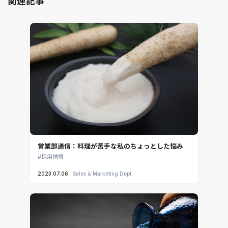
関連記事
CAD連携・CAE業務支援
Ansys Fluids
材料選定支援
CONVERGE
MBDプロセス構築コンサルティング
iconCFD
CAEエンジニアリングコンサルティング
SIMULIA Abaqus Unified FEA
音響設計
Simcenter Flotherm
CAE分野におけるAIコンサルティング
Simcenter Flotherm XT
システム構築と開発
Ansys Electronics
DEMITASNX
Simcenter 3D Acoustics
Rocky
営業部通信：料理が苦手な私のちょっとした悩み
CATIA V5 Analysis
採用情報
3DEXPERIENCE SIMULIA
2023.07.06
Sales & Marketing Dept.
Ansys EnSight
CADfix
DEP MeshWorks
ennovaCFD