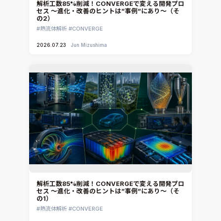
解析工数85%削減！CONVERGEで変える開発プロ
セス ～進化・改善のヒントは”事例”にあり～（そ
CATIA V5 Analysis
の2）
3DEXPERIENCE SIMULIA
熱流体解析
CONVERGE
Ansys EnSight
2026.07.23
Jun Mizushima
CADfix
DEP MeshWorks
ennovaCFD
MpCCI
Ansys Granta MI
Ansys Granta Selector
解析工数85%削減！CONVERGEで変える開発プロ
セス ～進化・改善のヒントは”事例”にあり～（そ
の1）
熱流体解析
CONVERGE