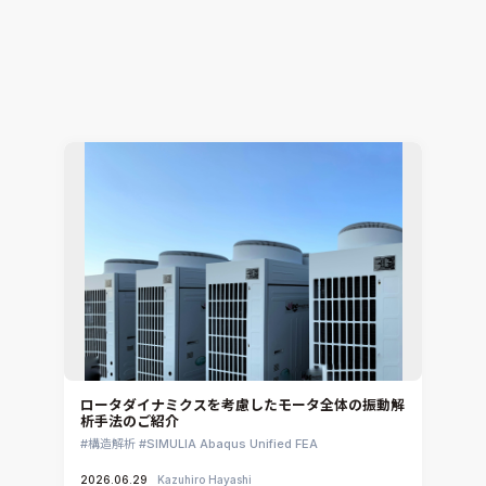
電子機器開発における2大テーマ「EMCと熱」の課
題をワンストップで解決
電子機器熱設計支援
Simcenter Flotherm
2026.07.15
Hiromitsu Nishikori
ロータダイナミクスを考慮したモータ全体の振動解
析手法のご紹介
構造解析
SIMULIA Abaqus Unified FEA
2026.06.29
Kazuhiro Hayashi