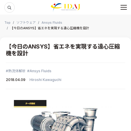
メ
本文までスキップする
Top
ソフトウェア
Ansys Fluids
【今日のANSYS】省エネを実現する遠心圧縮機を設計
【今日のANSYS】省エネを実現する遠心圧縮
機を設計
熱流体解析
Ansys Fluids
2018.04.09
Hiroshi Kawaguchi