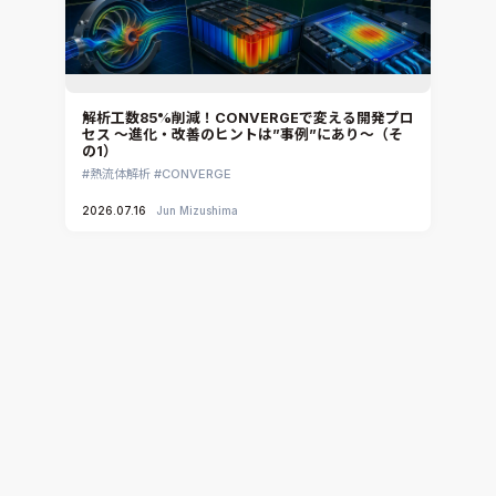
解析工数85%削減！CONVERGEで変える開発プロ
セス ～進化・改善のヒントは”事例”にあり～（そ
の1）
熱流体解析
CONVERGE
2026.07.16
Jun Mizushima