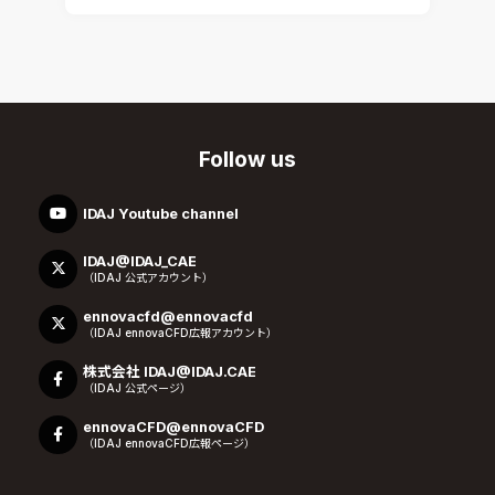
Follow us
IDAJ Youtube channel
IDAJ@IDAJ_CAE
（IDAJ 公式アカウント）
ennovacfd@ennovacfd
（IDAJ ennovaCFD広報アカウント）
株式会社 IDAJ@IDAJ.CAE
（IDAJ 公式ページ）
ennovaCFD@ennovaCFD
（IDAJ ennovaCFD広報ページ）