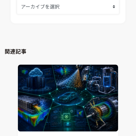
熱流体解析
Ansys SCADE
構造解析
Ansys medini analyze
電子機器熱設計支援
xMOD
電磁界解析・EMC対策支援
GT-AutoLion
粒子解析
GT-SUITE
設計者CAE
Virtual Environment
関連記事
CAD連携・CAE業務支援
Ansys Fluids
材料選定支援
CONVERGE
MBDプロセス構築コンサルティング
iconCFD
CAEエンジニアリングコンサルティング
SIMULIA Abaqus Unified FEA
音響設計
Simcenter Flotherm
CAE分野におけるAIコンサルティング
Simcenter Flotherm XT
システム構築と開発
Ansys Electronics
DEMITASNX
Simcenter 3D Acoustics
Rocky