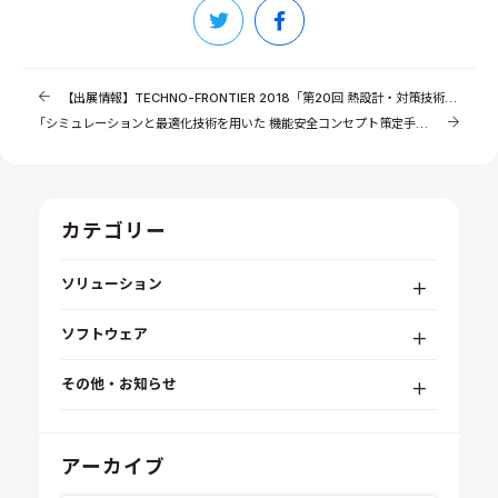
【出展情報】TECHNO-FRONTIER 2018「第20回 熱設計・対策技術展」
「シミュレーションと最適化技術を用いた 機能安全コンセプト策定手法」のご提案（その3）
カテゴリー
ソリューション
デジタルエンジニアリングプラットフォーム
ソフトウェア
RPA（自動化）・最適化・機械学習
Simcenter STAR-CCM+
組込みソフトウェア開発プラットフォーム
その他・お知らせ
Aras Innovator
安全性・信頼性分析
イベント情報
EASA
MILS/SILS/HILSプラットフォーム
IDAJからのお知らせ
アーカイブ
modeFRONTIER
システムシミュレーション
採用情報
VOLTA