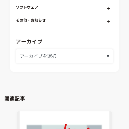
デジタルエンジニアリングプラットフォーム
ソフトウェア
RPA（自動化）・最適化・機械学習
Simcenter STAR-CCM+
組込みソフトウェア開発プラットフォーム
その他・お知らせ
Aras Innovator
安全性・信頼性分析
イベント情報
EASA
MILS/SILS/HILSプラットフォーム
IDAJからのお知らせ
アーカイブ
modeFRONTIER
システムシミュレーション
採用情報
VOLTA
熱流体解析
Ansys SCADE
構造解析
Ansys medini analyze
電子機器熱設計支援
xMOD
電磁界解析・EMC対策支援
GT-AutoLion
粒子解析
GT-SUITE
設計者CAE
Virtual Environment
関連記事
CAD連携・CAE業務支援
Ansys Fluids
材料選定支援
CONVERGE
MBDプロセス構築コンサルティング
iconCFD
CAEエンジニアリングコンサルティング