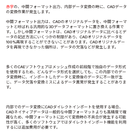
赤字
の、中間フォーマット出力、内部データ変換の時に、CADデータ
の変換作業が発生します。
中間フォーマット出力は、CADのオリジナルデータを、中間フォーマ
ットと呼ばれる汎用的な3Dデータフォーマットに置き換える作業で
す。しかし中間フォーマットは、CADオリジナルデータに比べるとデ
ータの記述方法にいくつかの制限があり、CADオリジナルデータを
100%再現することができないことがあります。CADオリジナルデー
タを再現できなかった個所は、データの欠落などが発生します。
多くのCAEソフトウェアはメッシュ作成の前段階で独自のデータ形式
を使用するため、どんなデータ形式を選択しても、この内部でのデー
タ変換時に、インポートしたデータと変換後のデータに不一致が生
じ、データ欠落や変換ミスによるデータ異常が発生することがありま
す。
内部でのデータ変換にCADダイレクトインポートを使用する場合、
CADネイティブデータは一般的な中間フォーマットよりも高精度で複
雑なため、中間フォーマットに比べて変換時の不具合が発生する可能
性が高く、多くのソフトウェアではダイレクトインポート機能を利用
するには追加費用が必要です。