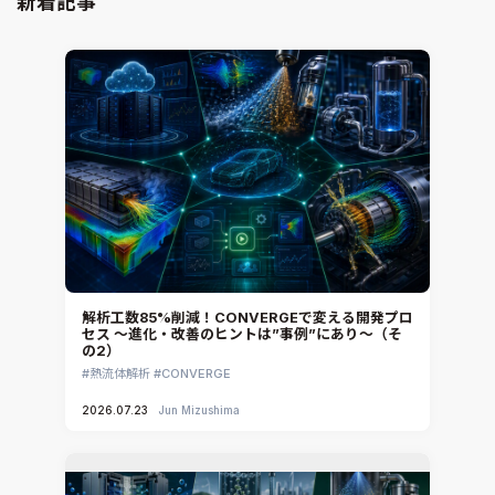
新着記事
解析工数85%削減！CONVERGEで変える開発プロ
セス ～進化・改善のヒントは”事例”にあり～（そ
の2）
熱流体解析
CONVERGE
2026.07.23
Jun Mizushima