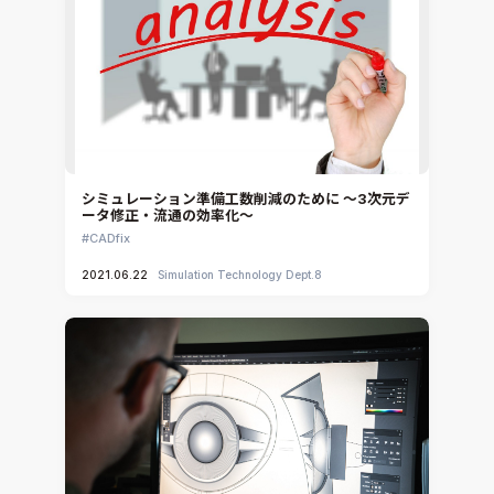
SIMULIA Abaqus Unified FEA
音響設計
Simcenter Flotherm
CAE分野におけるAIコンサルティング
Simcenter Flotherm XT
システム構築と開発
Ansys Electronics
DEMITASNX
Simcenter 3D Acoustics
Rocky
シミュレーション準備工数削減のために ～3次元デ
ータ修正・流通の効率化～
CATIA V5 Analysis
CADfix
3DEXPERIENCE SIMULIA
2021.06.22
Simulation Technology Dept.8
Ansys EnSight
CADfix
DEP MeshWorks
ennovaCFD
MpCCI
Ansys Granta MI
Ansys Granta Selector