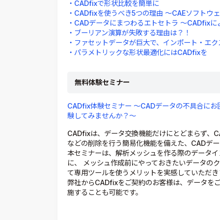
・CADfixで形状比較を簡単に
・CADfixを使うべき5つの理由 ～CAEソフ
・CADデータにまつわるエトセトラ ～CADfix
・ブーリアン演算が失敗する理由は？！
・ファセットデータが巨大で、インポート・エク
・パラメトリックな形状最適化にはCADfixを
無料体験セミナー
CADfix体験セミナー ～CADデータの不具合に
験してみませんか？～
CADfixは、データ交換機能だけにとどまらず、
などの削除を行う簡易化機能を備えた、CADデ
本セミナーは、解析メッシュを作る際のデータイ
に、 メッシュ作成前にやっておきたいデータのク
て専用ツールを使うメリットを実感していただき
弊社からCADfixをご契約のお客様は、データ
施することも可能です。