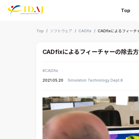
Top
本文までスキップする
Top
ソフトウェア
CADfix
CADfixによるフィー
CADfixによるフィーチャーの除去
CADfix
2021.05.20
Simulation Technology Dept.8