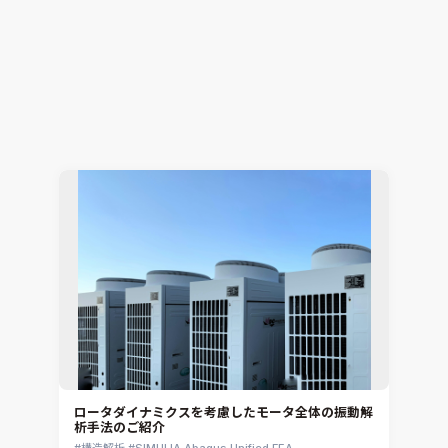
電子機器開発における2大テーマ「EMCと熱」の課
題をワンストップで解決
電子機器熱設計支援
Simcenter Flotherm
2026.07.15
Hiromitsu Nishikori
ロータダイナミクスを考慮したモータ全体の振動解
析手法のご紹介
構造解析
SIMULIA Abaqus Unified FEA