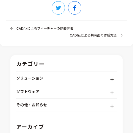
CADfixによるフィーチャーの除去方法
CADfixによる共有面の作成方法
カテゴリー
ソリューション
デジタルエンジニアリングプラットフォーム
ソフトウェア
RPA（自動化）・最適化・機械学習
Simcenter STAR-CCM+
組込みソフトウェア開発プラットフォーム
その他・お知らせ
Aras Innovator
安全性・信頼性分析
イベント情報
EASA
MILS/SILS/HILSプラットフォーム
IDAJからのお知らせ
アーカイブ
modeFRONTIER
システムシミュレーション
採用情報