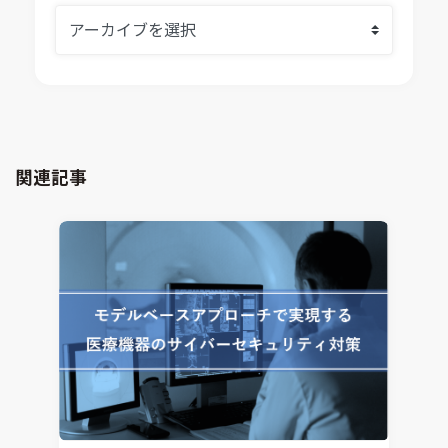
VOLTA
熱流体解析
Ansys SCADE
構造解析
Ansys medini analyze
電子機器熱設計支援
xMOD
電磁界解析・EMC対策支援
GT-AutoLion
粒子解析
GT-SUITE
設計者CAE
Virtual Environment
関連記事
CAD連携・CAE業務支援
Ansys Fluids
材料選定支援
CONVERGE
MBDプロセス構築コンサルティング
iconCFD
CAEエンジニアリングコンサルティング
SIMULIA Abaqus Unified FEA
音響設計
Simcenter Flotherm
CAE分野におけるAIコンサルティング
Simcenter Flotherm XT
システム構築と開発
Ansys Electronics
DEMITASNX
Simcenter 3D Acoustics