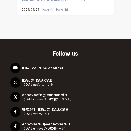
2026.06.29
Kazuhiro Hayashi
Follow us
IDAJ Youtube channel
IDAJ@IDAJ_CAE
（IDAJ 公式アカウント）
ennovacfd@ennovacfd
（IDAJ ennovaCFD広報アカウント）
株式会社 IDAJ@IDAJ.CAE
（IDAJ 公式ページ）
ennovaCFD@ennovaCFD
（IDAJ ennovaCFD広報ページ）