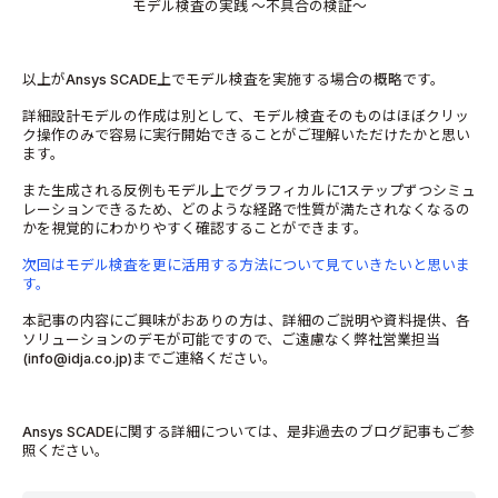
モデル検査の実践 ～不具合の検証～
以上がAnsys SCADE上でモデル検査を実施する場合の概略です。
詳細設計モデルの作成は別として、モデル検査そのものはほぼクリッ
ク操作のみで容易に実行開始できることがご理解いただけたかと思い
ます。
また生成される反例もモデル上でグラフィカルに1ステップずつシミュ
レーションできるため、どのような経路で性質が満たされなくなるの
かを視覚的にわかりやすく確認することができます。
次回はモデル検査を更に活用する方法について見ていきたいと思いま
す。
本記事の内容にご興味がおありの方は、詳細のご説明や資料提供、各
ソリューションのデモが可能ですので、ご遠慮なく弊社営業担当
(info@idja.co.jp)までご連絡ください。
Ansys SCADEに関する詳細については、是非過去のブログ記事もご参
照ください。