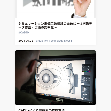
Ansys Electronics
DEMITASNX
Simcenter 3D Acoustics
Rocky
シミュレーション準備工数削減のために ～3次元デ
ータ修正・流通の効率化～
CATIA V5 Analysis
CADfix
3DEXPERIENCE SIMULIA
2021.06.22
Simulation Technology Dept.8
Ansys EnSight
CADfix
DEP MeshWorks
ennovaCFD
MpCCI
Ansys Granta MI
Ansys Granta Selector
CADfixによる共有面の作成方法