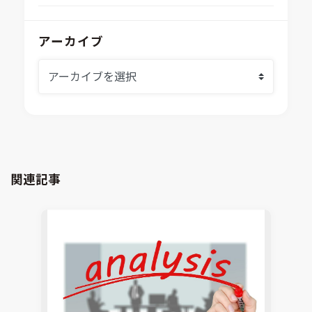
Aras Innovator
安全性・信頼性分析
イベント情報
EASA
MILS/SILS/HILSプラットフォーム
IDAJからのお知らせ
アーカイブ
modeFRONTIER
システムシミュレーション
採用情報
VOLTA
熱流体解析
Ansys SCADE
構造解析
Ansys medini analyze
電子機器熱設計支援
xMOD
電磁界解析・EMC対策支援
GT-AutoLion
粒子解析
GT-SUITE
設計者CAE
Virtual Environment
関連記事
CAD連携・CAE業務支援
Ansys Fluids
材料選定支援
CONVERGE
MBDプロセス構築コンサルティング
iconCFD
CAEエンジニアリングコンサルティング
SIMULIA Abaqus Unified FEA
音響設計
Simcenter Flotherm
CAE分野におけるAIコンサルティング
Simcenter Flotherm XT
システム構築と開発