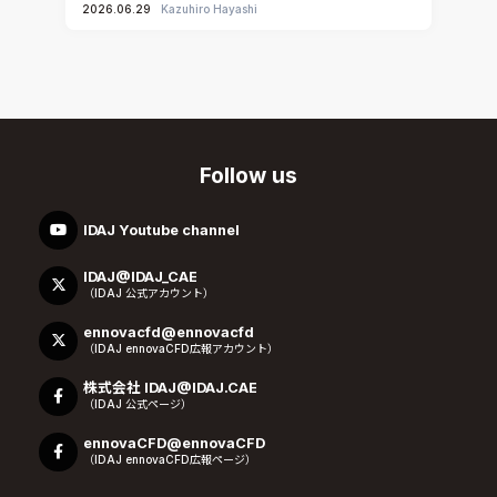
2026.06.29
Kazuhiro Hayashi
Follow us
IDAJ Youtube channel
IDAJ@IDAJ_CAE
（IDAJ 公式アカウント）
ennovacfd@ennovacfd
（IDAJ ennovaCFD広報アカウント）
株式会社 IDAJ@IDAJ.CAE
（IDAJ 公式ページ）
ennovaCFD@ennovaCFD
（IDAJ ennovaCFD広報ページ）