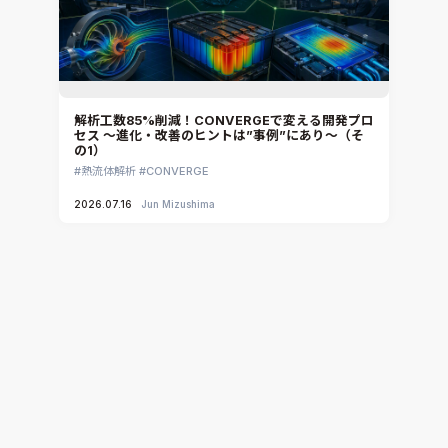
解析工数85%削減！CONVERGEで変える開発プロ
セス ～進化・改善のヒントは”事例”にあり～（そ
の1）
熱流体解析
CONVERGE
2026.07.16
Jun Mizushima