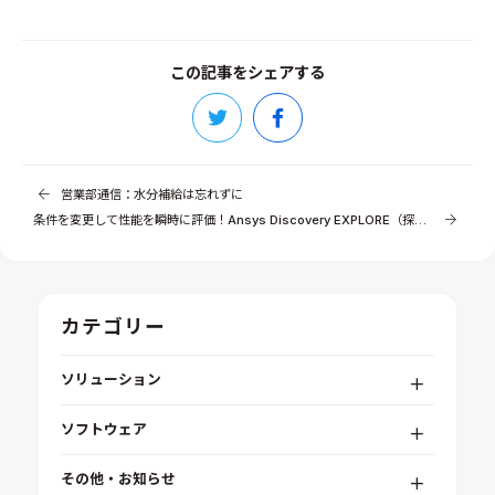
この記事をシェアする
営業部通信：水分補給は忘れずに
条件を変更して性能を瞬時に評価！Ansys Discovery EXPLORE（探索）ステージ
カテゴリー
ソリューション
デジタルエンジニアリングプラットフォーム
ソフトウェア
RPA（自動化）・最適化・機械学習
Simcenter STAR-CCM+
組込みソフトウェア開発プラットフォーム
その他・お知らせ