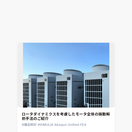
電子機器開発における2大テーマ「EMCと熱」の課
題をワンストップで解決
電子機器熱設計支援
Simcenter Flotherm
2026.07.15
Hiromitsu Nishikori
ロータダイナミクスを考慮したモータ全体の振動解
析手法のご紹介
構造解析
SIMULIA Abaqus Unified FEA