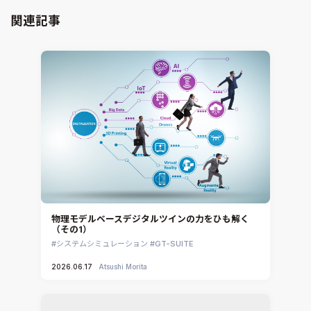
設計者CAE
Virtual Environment
関連記事
CAD連携・CAE業務支援
Ansys Fluids
材料選定支援
CONVERGE
MBDプロセス構築コンサルティング
iconCFD
CAEエンジニアリングコンサルティング
SIMULIA Abaqus Unified FEA
音響設計
Simcenter Flotherm
CAE分野におけるAIコンサルティング
Simcenter Flotherm XT
システム構築と開発
Ansys Electronics
DEMITASNX
Simcenter 3D Acoustics
Rocky
物理モデルベースデジタルツインの力をひも解く
（その1）
CATIA V5 Analysis
システムシミュレーション
GT-SUITE
3DEXPERIENCE SIMULIA
2026.06.17
Atsushi Morita
Ansys EnSight
CADfix
DEP MeshWorks