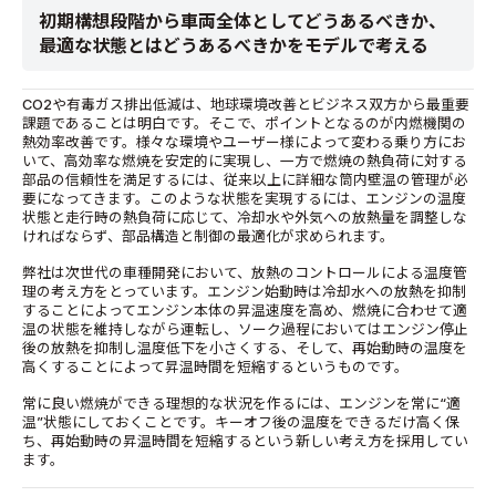
初期構想段階から車両全体としてどうあるべきか、
最適な状態とはどうあるべきかをモデルで考える
CO2や有毒ガス排出低減は、地球環境改善とビジネス双方から最重要
課題であることは明白です。そこで、ポイントとなるのが内燃機関の
熱効率改善です。様々な環境やユーザー様によって変わる乗り方にお
いて、高効率な燃焼を安定的に実現し、一方で燃焼の熱負荷に対する
部品の信頼性を満足するには、従来以上に詳細な筒内壁温の管理が必
要になってきます。このような状態を実現するには、エンジンの温度
状態と走行時の熱負荷に応じて、冷却水や外気への放熱量を調整しな
ければならず、部品構造と制御の最適化が求められます。
弊社は次世代の車種開発において、放熱のコントロールによる温度管
理の考え方をとっています。エンジン始動時は冷却水への放熱を抑制
することによってエンジン本体の昇温速度を高め、燃焼に合わせて適
温の状態を維持しながら運転し、ソーク過程においてはエンジン停止
後の放熱を抑制し温度低下を小さくする、そして、再始動時の温度を
高くすることによって昇温時間を短縮するというものです。
常に良い燃焼ができる理想的な状況を作るには、エンジンを常に“適
温”状態にしておくことです。キーオフ後の温度をできるだけ高く保
ち、再始動時の昇温時間を短縮するという新しい考え方を採用してい
ます。