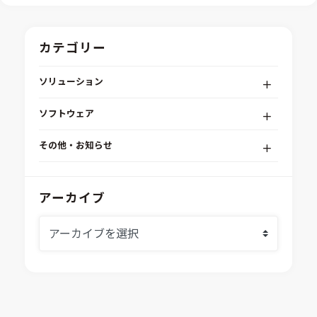
カテゴリー
ソリューション
デジタルエンジニアリングプラットフォーム
ソフトウェア
RPA（自動化）・最適化・機械学習
Simcenter STAR-CCM+
組込みソフトウェア開発プラットフォーム
その他・お知らせ
Aras Innovator
安全性・信頼性分析
イベント情報
EASA
MILS/SILS/HILSプラットフォーム
IDAJからのお知らせ
アーカイブ
modeFRONTIER
システムシミュレーション
採用情報
VOLTA
熱流体解析
Ansys SCADE
構造解析
Ansys medini analyze
電子機器熱設計支援
xMOD
電磁界解析・EMC対策支援
GT-AutoLion
粒子解析
GT-SUITE