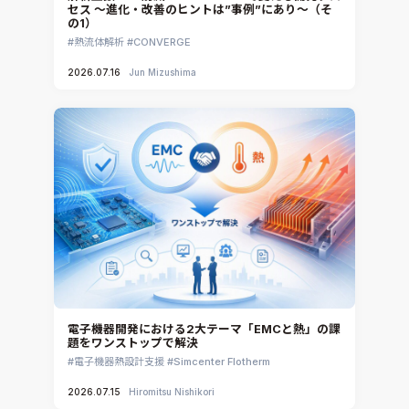
セス ～進化・改善のヒントは”事例”にあり～（そ
の1）
熱流体解析
CONVERGE
2026.07.16
Jun Mizushima
電子機器開発における2大テーマ「EMCと熱」の課
題をワンストップで解決
電子機器熱設計支援
Simcenter Flotherm
2026.07.15
Hiromitsu Nishikori