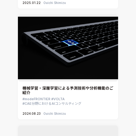
2025.01.22
Ouichi Shimizu
Ansys EnSight
CADfix
DEP MeshWorks
ennovaCFD
MpCCI
Ansys Granta MI
Ansys Granta Selector
機械学習・深層学習による予測技術や分析機能のご
紹介
modeFRONTIER
VOLTA
CAE分野におけるAIコンサルティング
2024.08.23
Ouichi Shimizu