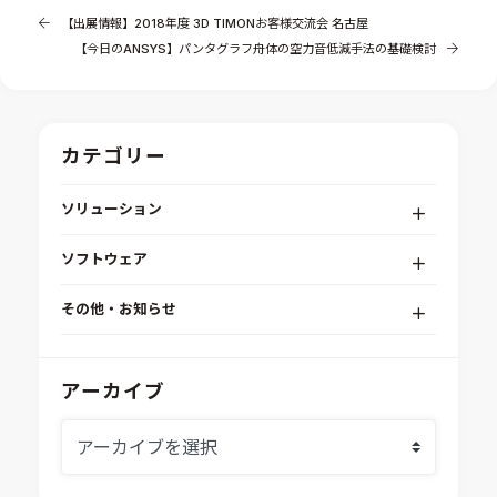
【出展情報】2018年度 3D TIMONお客様交流会 名古屋
【今日のANSYS】パンタグラフ舟体の空力音低減手法の基礎検討
カテゴリー
ソリューション
デジタルエンジニアリングプラットフォーム
ソフトウェア
RPA（自動化）・最適化・機械学習
Simcenter STAR-CCM+
組込みソフトウェア開発プラットフォーム
その他・お知らせ
Aras Innovator
安全性・信頼性分析
イベント情報
EASA
MILS/SILS/HILSプラットフォーム
IDAJからのお知らせ
アーカイブ
modeFRONTIER
システムシミュレーション
採用情報
VOLTA
熱流体解析
Ansys SCADE
構造解析
Ansys medini analyze
電子機器熱設計支援