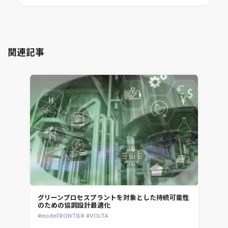
xMOD
電磁界解析・EMC対策支援
GT-AutoLion
粒子解析
GT-SUITE
設計者CAE
Virtual Environment
関連記事
CAD連携・CAE業務支援
Ansys Fluids
材料選定支援
CONVERGE
MBDプロセス構築コンサルティング
iconCFD
CAEエンジニアリングコンサルティング
SIMULIA Abaqus Unified FEA
音響設計
Simcenter Flotherm
CAE分野におけるAIコンサルティング
Simcenter Flotherm XT
システム構築と開発
Ansys Electronics
DEMITASNX
Simcenter 3D Acoustics
Rocky
グリーンプロセスプラントを対象とした持続可能性
のための協調設計最適化
CATIA V5 Analysis
modeFRONTIER
VOLTA
3DEXPERIENCE SIMULIA