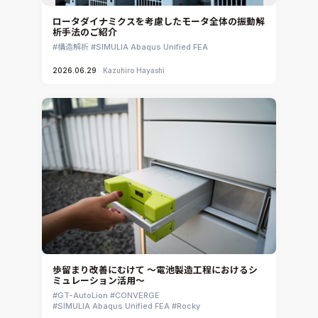
Rocky
ロータダイナミクスを考慮したモータ全体の振動解
析手法のご紹介
CATIA V5 Analysis
構造解析
SIMULIA Abaqus Unified FEA
3DEXPERIENCE SIMULIA
2026.06.29
Kazuhiro Hayashi
Ansys EnSight
CADfix
DEP MeshWorks
ennovaCFD
MpCCI
Ansys Granta MI
Ansys Granta Selector
歩留まり改善にむけて ～電池製造工程におけるシ
ミュレーション活用～
GT-AutoLion
CONVERGE
SIMULIA Abaqus Unified FEA
Rocky