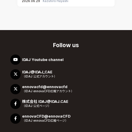
2026.06.29
Kazuhiro Hayashi
Follow us
IDAJ Youtube channel
IDAJ@IDAJ_CAE
（IDAJ 公式アカウント）
ennovacfd@ennovacfd
（IDAJ ennovaCFD広報アカウント）
株式会社 IDAJ@IDAJ.CAE
（IDAJ 公式ページ）
ennovaCFD@ennovaCFD
（IDAJ ennovaCFD広報ページ）