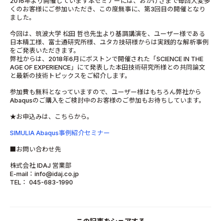
2016年より開催しています本セミナーには、おかげさまで毎回大変多
くのお客様にご参加いただき、この度無事に、第3回目の開催となり
ました。
今回は、筑波大学 松田 哲也先生より基調講演を、ユーザー様である
日本精工様、富士通研究所様、ユタカ技研様からは実践的な解析事例
をご発表いただきます。
弊社からは、2018年6月にボストンで開催された「SCIENCE IN THE
AGE OF EXPERIENCE」にて発表した本田技術研究所様との共同論文
と最新の技術トピックスをご紹介します。
参加費も無料となっていますので、ユーザー様はもちろん弊社から
Abaqusのご購入をご検討中のお客様のご参加もお待ちしています。
★お申込みは、こちらから。
SIMULIA Abaqus事例紹介セミナー
■お問い合わせ先
株式会社 IDAJ 営業部
E-mail：info@idaj.co.jp
TEL： 045-683-1990