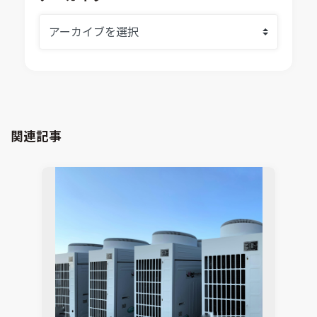
システムシミュレーション
採用情報
VOLTA
熱流体解析
Ansys SCADE
構造解析
Ansys medini analyze
電子機器熱設計支援
xMOD
電磁界解析・EMC対策支援
GT-AutoLion
粒子解析
GT-SUITE
設計者CAE
Virtual Environment
関連記事
CAD連携・CAE業務支援
Ansys Fluids
材料選定支援
CONVERGE
MBDプロセス構築コンサルティング
iconCFD
CAEエンジニアリングコンサルティング
SIMULIA Abaqus Unified FEA
音響設計
Simcenter Flotherm
CAE分野におけるAIコンサルティング
Simcenter Flotherm XT
システム構築と開発
Ansys Electronics
DEMITASNX
Simcenter 3D Acoustics