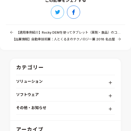
この記事をシェアする
【適用事例紹介】Rocky DEMを使ってタブレット（薬剤・食品）のコーティングを早く、均一に！
【出展情報】自動車技術展：人とくるまのテクノロジー展 2018 名古屋
カテゴリー
ソリューション
デジタルエンジニアリングプラットフォーム
ソフトウェア
RPA（自動化）・最適化・機械学習
Simcenter STAR-CCM+
組込みソフトウェア開発プラットフォーム
その他・お知らせ
Aras Innovator
安全性・信頼性分析
イベント情報
EASA
MILS/SILS/HILSプラットフォーム
IDAJからのお知らせ
アーカイブ
modeFRONTIER