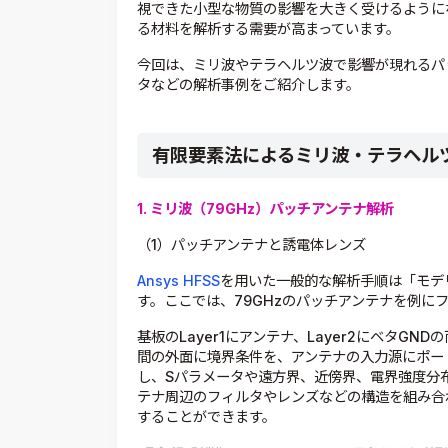
視できた小型な物質の影響を大きく受けるように
る材料を解析する需要が高まっています。
今回は、ミリ波やテラヘルツ波で影響が現れるパ
タなどの解析事例をご紹介します。
有限要素法によるミリ波・テラヘル
1. ミリ波（79GHz）パッチアンテナ解析
（1）パッチアンテナと誘電体レンズ
Ansys HFSS
を用いた一般的な解析手順は「モデ
す。ここでは、79GHzのパッチアンテナを例に
基板のLayer1にアンテナ、Layer2にベタG
間の外面に境界条件を、アンテナの入力源にポー
し、Sパラメータや遠方界、近傍界、電界強度分
テナ周辺のフィルタやレンズなどの構造を組み合
することができます。