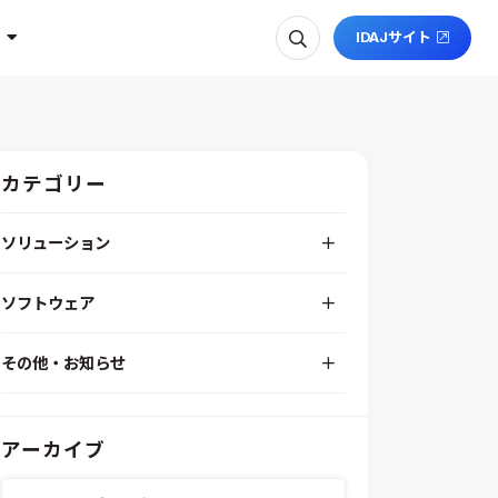
IDAJサイト
カテゴリー
ソリューション
デジタルエンジニアリングプラットフォーム
ソフトウェア
RPA（自動化）・最適化・機械学習
Simcenter STAR-CCM+
組込みソフトウェア開発プラットフォーム
その他・お知らせ
Aras Innovator
安全性・信頼性分析
イベント情報
EASA
MILS/SILS/HILSプラットフォーム
IDAJからのお知らせ
modeFRONTIER
システムシミュレーション
アーカイブ
採用情報
VOLTA
熱流体解析