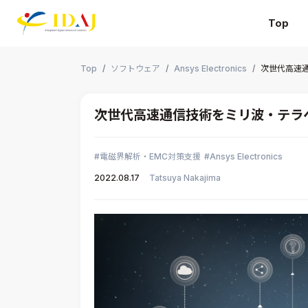
Top
本文までスキップする
Top
ソフトウェア
Ansys Electronics
次世代高速
次世代高速通信技術をミリ波・テラ
電磁界解析・EMC対策支援
Ansys Electronics
2022.08.17
Tatsuya Nakajima