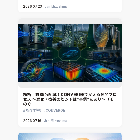
2026.07.23
Jun Mizushima
解析工数85%削減！CONVERGEで変える開発プロ
セス ～進化・改善のヒントは”事例”にあり～（そ
の1）
熱流体解析
CONVERGE
2026.07.16
Jun Mizushima