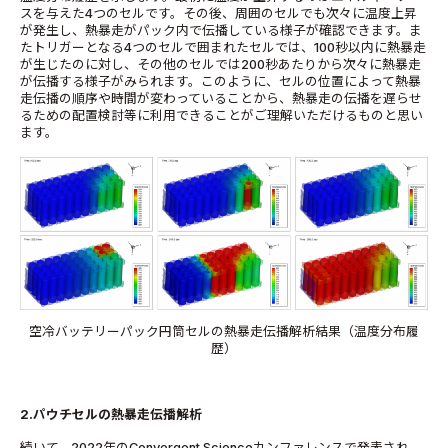
スを与えた4つのセルです。その後、周囲のセルでも次々に温度上昇
が発生し、熱暴走がパック内で伝播している様子が確認できます。ま
たトリガーとなる4つのセルで囲まれたセルでは、100秒以内に熱暴走
が生じたのに対し、その他のセルでは200秒あたりから次々に熱暴走
が伝播する様子がみられます。このように、セルの位置によって熱暴
走伝播の順序や時間が変わっていることから、熱暴走の伝播を遅らせ
るための配置検討等に利用できることがご理解いただけるものと思い
ます。
空冷バッテリーパック円筒セルの熱暴走伝播解析結果（温度分布履
歴）
2.パウチセルの熱暴走伝播解析
続いて、2022年のConvergent Scienceカンファレンスで発表され