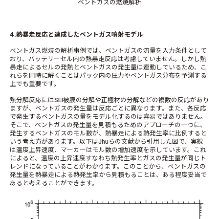
ベントガスの燃焼解析
4.熱暴走反応と連成したベントガス噴射モデル
ベントガス燃焼の解析事例では、ベントガスの流量を入力条件として
おり、バッテリーセル内の熱暴走反応は考慮していません。しかし熱
暴走によるセルの発熱とベントガスの発生量は連動しているため、こ
れらを同時に解くことはパック内の圧力やベントガス分布を予測する
上でも重要です。
熱分解反応にはSEI被膜の分解や正極材の分解などの複数の反応があり
ますが、ベントガスの発生量は反応ごとに異なります。また、各反応
で発生するベントガスの量をモデル化するのは容易ではありません。
そこで、ベントガスの発生量を見積もるためのアプローチの一つに、
発生するベントガスのモル数が、熱暴走による熱発生率に比例すると
いう考え方があります。以下はJhuらの文献から引用した図で、実線
は温度上昇速度、マーカーはモル数の増加速度を示しています。これ
によると、温度の上昇速度すなわち熱発生率とガスの発生量が同じト
レンドになっていることがわかります。このことから、ベントガスの
発生量を熱暴走による熱発生率から見積もることは、ある程度妥当で
あると考えることができます。