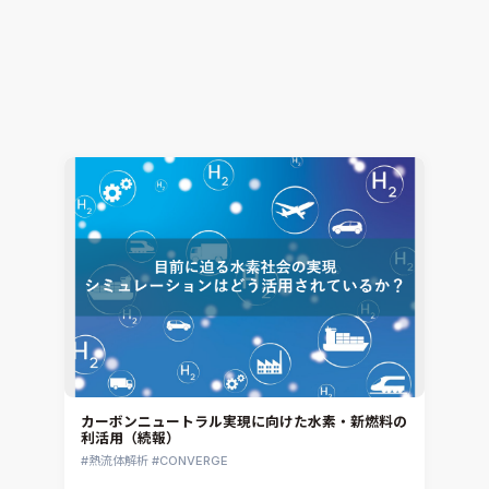
エタノール混合ガソリン（E10・E20）蒸発挙動解
析のためのモデリング技術
熱流体解析
CONVERGE
2026.02.09
Jun Mizushima
カーボンニュートラル実現に向けた水素・新燃料の
利活用（続報）
熱流体解析
CONVERGE