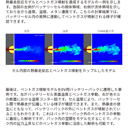
熱暴走反応モデルとベントガス噴射を連成するモデルの一例を示しま
す。各図の左側がバッテリーセルの固体領域、右側が流体領域を示し
ており左から速度、温度、メタン濃度です。こちらの計算結果では、
バッテリーセル内の発熱に連動してベントガスが噴射される様子が確
認できます。
セル内部の熱暴走反応とベントガス噴射をカップルしたモデル
最後は、ベントガス噴射モデルをEV用バッテリーパックに適用した事
例です。左がバッテリーセル表面温度とベントガス挙動、右が各セル
の断面における温度コンター図です。セル温度により、バッテリーセ
ル間で熱暴走が伝播している様子が確認できます。また、熱暴走の発
生にともなって、バッテリーパックの外にベントガスが噴射されてい
ることもわかります。これはバッテリーパック外のベントガスの挙動
に着目した解析ですが、パック内の空間をモデル化することで、パッ
ク内の圧力上昇などのベントガス挙動に注目した解析も可能です。