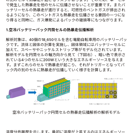
で発生した熱暴走を他のセルに伝播させないことが重要です。またバ
ッテリーセルの熱暴走が進行すると、可燃性のベントガスが排出され
るようになり、このベントガスも熱暴走を伝播させる要因の一つにな
り得ると同時に、ガス爆発によるパックの破損等にもつながります。
1.空冷バッテリーパック円筒セルの熱暴走伝播解析
解析対象は、40個の18,650セルを含む電動自転車用のバッテリーパッ
クです。流体と固体の計算を実施し、固体領域にはバッテリーセルに
加えて、スペーサやニッケルストリップ等がモデル化されています。
解析モデルを円筒セルの軸方向から見て（下図右）、暗い色で表示さ
れている4つのセルに200Wという大きなエネルギーソースを与えま
す。まずこれらのセルで熱暴走が起こり、それがトリガーとなってパ
ック内の別のセルに熱暴走が伝播していく様子を計算します。
空冷バッテリーパック円筒セルの熱暴走伝播解析の解析モデル
温度分布履歴を示します。最初に温度が上昇するのはエネルギーソー