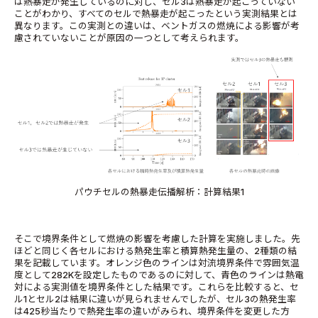
は熱暴走が発生しているのに対し、セル3は熱暴走が起こっていない
ことがわかり、すべてのセルで熱暴走が起こったという実測結果とは
異なります。この実測との違いは、ベントガスの燃焼による影響が考
慮されていないことが原因の一つとして考えられます。
パウチセルの熱暴走伝播解析：計算結果1
そこで境界条件として燃焼の影響を考慮した計算を実施しました。先
ほどと同じく各セルにおける熱発生率と積算熱発生量の、2種類の結
果を記載しています。オレンジ色のラインは対流境界条件で雰囲気温
度として282Kを設定したものであるのに対して、青色のラインは熱電
対による実測値を境界条件とした結果です。これらを比較すると、セ
ル1とセル2は結果に違いが見られませんでしたが、セル3の熱発生率
は425秒当たりで熱発生率の違いがみられ、境界条件を変更した方