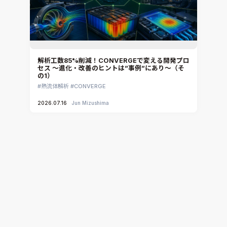
解析工数85%削減！CONVERGEで変える開発プロ
セス ～進化・改善のヒントは”事例”にあり～（そ
の1）
熱流体解析
CONVERGE
2026.07.16
Jun Mizushima