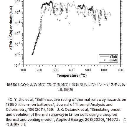
18650 LCOセルの温度に対する温度上昇速度およびベントガスモル数
増加速度
（C. Y. Jhu et al, “Self-reactive rating of thermal runaway hazards on
18650 lithium-ion batteries”, Journal of Thermal Analysis and
Calorimetry, 106(2011), 159、J. K. Ostanek et al, “Simulating onset
and evolution of thermal runaway in Li-ion cells using a coupled
thermal and venting model”, Applied Energy, 268(2020), 114972、よ
り画像引用）