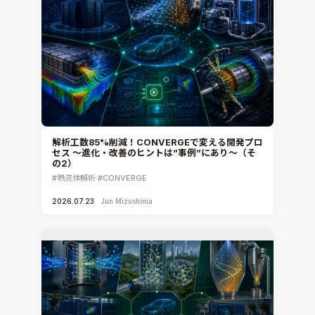
CAEエンジニアリングコンサルティング
SIMULIA Abaqus Unified FEA
音響設計
Simcenter Flotherm
CAE分野におけるAIコンサルティング
Simcenter Flotherm XT
システム構築と開発
Ansys Electronics
DEMITASNX
Simcenter 3D Acoustics
Rocky
解析工数85%削減！CONVERGEで変える開発プロ
セス ～進化・改善のヒントは”事例”にあり～（そ
CATIA V5 Analysis
の2）
3DEXPERIENCE SIMULIA
熱流体解析
CONVERGE
Ansys EnSight
2026.07.23
Jun Mizushima
CADfix
DEP MeshWorks
ennovaCFD
MpCCI
Ansys Granta MI
Ansys Granta Selector