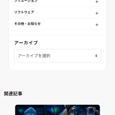
ソリューション
デジタルエンジニアリングプラットフォーム
ソフトウェア
RPA（自動化）・最適化・機械学習
Simcenter STAR-CCM+
組込みソフトウェア開発プラットフォーム
その他・お知らせ
Aras Innovator
安全性・信頼性分析
イベント情報
EASA
MILS/SILS/HILSプラットフォーム
IDAJからのお知らせ
アーカイブ
modeFRONTIER
システムシミュレーション
採用情報
VOLTA
熱流体解析
Ansys SCADE
構造解析
Ansys medini analyze
電子機器熱設計支援
xMOD
電磁界解析・EMC対策支援
GT-AutoLion
粒子解析
GT-SUITE
設計者CAE
Virtual Environment
関連記事
CAD連携・CAE業務支援
Ansys Fluids
材料選定支援
CONVERGE
MBDプロセス構築コンサルティング
iconCFD