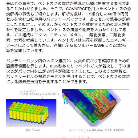
先ほどの事例で、ベントガスの燃焼が熱暴走伝播に影響する要素であ
ることがわかりました。そこで、COVNERGEを用いたベントガスの燃
焼解析の事例もご紹介します。解析対象は、1で紹介した40個の円筒
セルを含む自転車用のバッテリーパックです。あるセルで熱暴走が起
こったと仮定し、そのセルからベントガスを噴射するための流入境界
条件を設定しました。ベントガスの流量や組成を入力条件として与
え、ガス組成はエタン、エチレン、メタン、一酸化炭素、二酸化炭
素、水素を考慮しています。ベントガスは火花を模擬したエネルギー
ソースによって着火させ、詳細化学反応ソルバーSAGEによる燃焼計
算を実施しています。
バッテリーパック内のメタン濃度と、火炎の広がりを確認するための
温度等値面を示します。0.35秒あたりでベントガスが着火し、その後
火炎がパック内を広がる様子が確認できました。このような解析と、
バッテリーセルの熱暴走モデルを併用することで、ベントガスの燃焼
による熱暴走伝播を予測することができます。