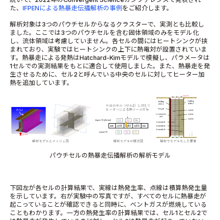
た、
IFPENによる熱暴走伝播解析の事例
をご紹介します。
解析対象は3つのパウチセルからなるクラスターで、実測とも比較し
ました。ここでは3つのパウチセルを含む固体領域のみをモデル化
し、流体領域は考慮していません。各セルの間にはヒートシンクが挟
まれており、実験ではヒートシンクの上下に熱電対が設置されていま
す。熱暴走による発熱はHatchard-Kimモデルで模擬し、パラメータは
1セルでの実測結果をもとに適合して使用しました。また、熱暴走を発
生させるために、セル2と呼んでいる中央のセルに対してヒーター加
熱を追加しています。
パウチセルの熱暴走伝播解析の解析モデル
下図左が各セルの計算結果で、実線は熱発生率、点線は積算熱発生量
を示しています。右が実験中の写真ですが、すべてのセルに熱暴走が
起こっていることが確認できると同時に、ベントガスが燃焼している
こともわかります。一方の熱発生率の計算結果では、セル1とセル2で