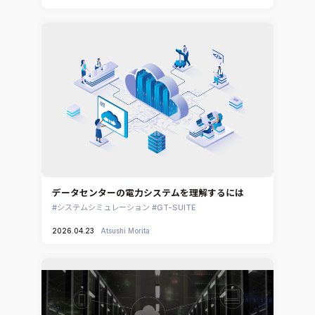
CADfix
DEP MeshWorks
ennovaCFD
MpCCI
Ansys Granta MI
Ansys Granta Selector
データセンターの電力システムを理解するには
システムシミュレーション
GT-SUITE
2026.04.23
Atsushi Morita