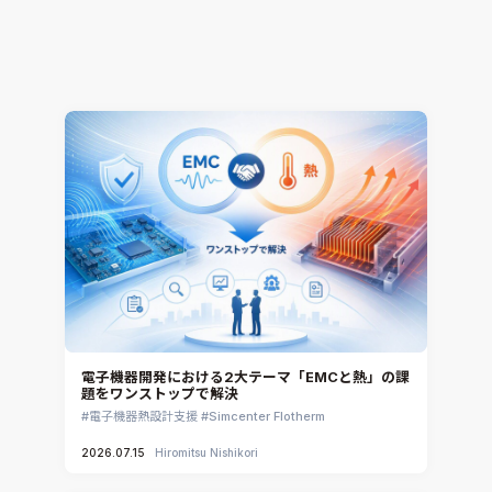
の1）
熱流体解析
CONVERGE
2026.07.16
Jun Mizushima
電子機器開発における2大テーマ「EMCと熱」の課
題をワンストップで解決
電子機器熱設計支援
Simcenter Flotherm
2026.07.15
Hiromitsu Nishikori