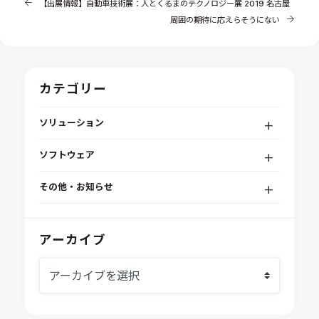
【出展情報】自動車技術展：人とくるまのテクノロジー展 2019 名古屋
周囲の期待に応えらそうにない
カテゴリー
ソリューション
デジタルエンジニアリングプラットフォーム
ソフトウェア
RPA（自動化）・最適化・機械学習
Simcenter STAR-CCM+
組込みソフトウェア開発プラットフォーム
その他・お知らせ
Aras Innovator
安全性・信頼性分析
イベント情報
EASA
MILS/SILS/HILSプラットフォーム
IDAJからのお知らせ
アーカイブ
modeFRONTIER
システムシミュレーション
採用情報
VOLTA
熱流体解析
Ansys SCADE
構造解析
Ansys medini analyze
電子機器熱設計支援
xMOD