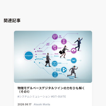
電磁界解析・EMC対策支援
GT-AutoLion
粒子解析
GT-SUITE
設計者CAE
Virtual Environment
関連記事
CAD連携・CAE業務支援
Ansys Fluids
材料選定支援
CONVERGE
MBDプロセス構築コンサルティング
iconCFD
CAEエンジニアリングコンサルティング
SIMULIA Abaqus Unified FEA
音響設計
Simcenter Flotherm
CAE分野におけるAIコンサルティング
Simcenter Flotherm XT
システム構築と開発
Ansys Electronics
DEMITASNX
Simcenter 3D Acoustics
Rocky
物理モデルベースデジタルツインの力をひも解く
（その1）
CATIA V5 Analysis
システムシミュレーション
GT-SUITE
3DEXPERIENCE SIMULIA
2026.06.17
Atsushi Morita
Ansys EnSight