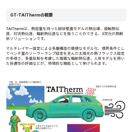
GT-TAIThermの概要
TAIThermは、熱容量を持った固体壁面モデルの熱伝導、接触熱伝
達、対流熱伝達、輻射熱伝達などを扱うことのできる、3次元の熱解
析ソリューションです。
マルチレイヤー設定による多層構造の簡便なモデル化、境界条件とし
てベンチ室のソーラーランプ設定を含んだ太陽光の熱フラックス設定
の多様さ、多重反射を考慮した複雑な輻射熱伝達、人体モデルを用い
た快適性の評価などが、特徴的な機能として挙げられます。