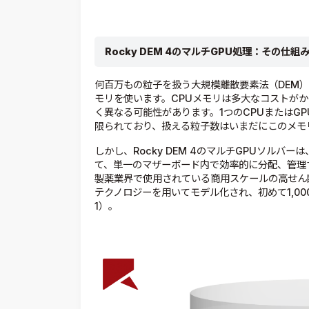
Rocky DEM 4
のマルチ
GPU
処理：その仕組
何百万もの粒子を扱う大規模離散要素法（DEM
モリを使います。CPUメモリは多大なコストが
く異なる可能性があります。1つのCPUまたはGPU（Gr
限られており、扱える粒子数はいまだにこのメモ
しかし、Rocky DEM 4のマルチGPUソル
て、単一のマザーボード内で効率的に分配、管理
製薬業界で使用されている商用スケールの高せん断湿
テクノロジーを用いてモデル化され、初めて1,0
1）。