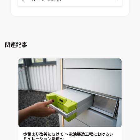
Ansys SCADE
構造解析
Ansys medini analyze
電子機器熱設計支援
xMOD
電磁界解析・EMC対策支援
GT-AutoLion
粒子解析
GT-SUITE
設計者CAE
Virtual Environment
関連記事
CAD連携・CAE業務支援
Ansys Fluids
材料選定支援
CONVERGE
MBDプロセス構築コンサルティング
iconCFD
CAEエンジニアリングコンサルティング
SIMULIA Abaqus Unified FEA
音響設計
Simcenter Flotherm
CAE分野におけるAIコンサルティング
Simcenter Flotherm XT
システム構築と開発
Ansys Electronics
DEMITASNX
Simcenter 3D Acoustics
Rocky
歩留まり改善にむけて ～電池製造工程におけるシ
ミュレーション活用～