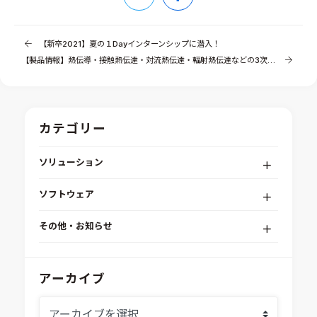
【新卒2021】夏の１Dayインターンシップに潜入！
【製品情報】熱伝導・接触熱伝達・対流熱伝達・輻射熱伝達などの3次元熱解析ソリューション「GT-TAITherm」（その3）
カテゴリー
ソリューション
デジタルエンジニアリングプラットフォーム
ソフトウェア
RPA（自動化）・最適化・機械学習
Simcenter STAR-CCM+
組込みソフトウェア開発プラットフォーム
その他・お知らせ
Aras Innovator
安全性・信頼性分析
イベント情報
EASA
MILS/SILS/HILSプラットフォーム
IDAJからのお知らせ
アーカイブ
modeFRONTIER
システムシミュレーション
採用情報
VOLTA
熱流体解析