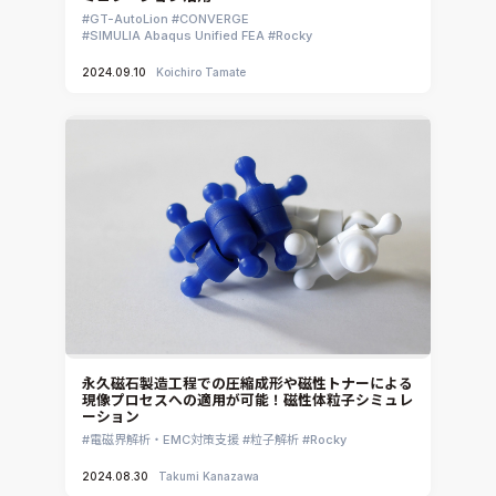
CATIA V5 Analysis
GT-AutoLion
CONVERGE
3DEXPERIENCE SIMULIA
SIMULIA Abaqus Unified FEA
Rocky
Ansys EnSight
2024.09.10
Koichiro Tamate
CADfix
DEP MeshWorks
ennovaCFD
MpCCI
Ansys Granta MI
Ansys Granta Selector
永久磁石製造工程での圧縮成形や磁性トナーによる
現像プロセスへの適用が可能！磁性体粒子シミュレ
ーション
電磁界解析・EMC対策支援
粒子解析
Rocky
2024.08.30
Takumi Kanazawa