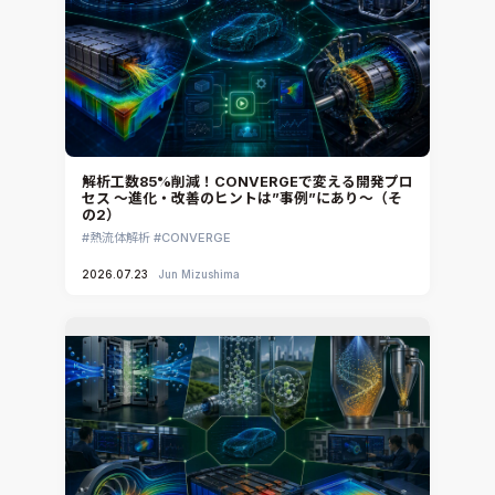
解析工数85%削減！CONVERGEで変える開発プロ
セス ～進化・改善のヒントは”事例”にあり～（そ
の2）
熱流体解析
CONVERGE
2026.07.23
Jun Mizushima