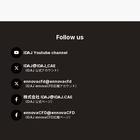
Follow us
IDAJ Youtube channel
IDAJ@IDAJ_CAE
（IDAJ 公式アカウント）
ennovacfd@ennovacfd
（IDAJ ennovaCFD広報アカウント）
株式会社 IDAJ@IDAJ.CAE
（IDAJ 公式ページ）
ennovaCFD@ennovaCFD
（IDAJ ennovaCFD広報ページ）